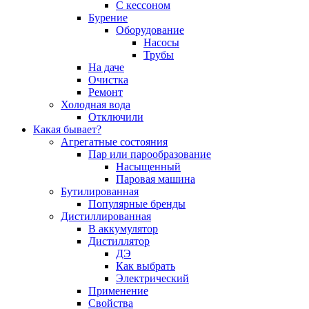
С кессоном
Бурение
Оборудование
Насосы
Трубы
На даче
Очистка
Ремонт
Холодная вода
Отключили
Какая бывает?
Агрегатные состояния
Пар или парообразование
Насыщенный
Паровая машина
Бутилированная
Популярные бренды
Дистиллированная
В аккумулятор
Дистиллятор
ДЭ
Как выбрать
Электрический
Применение
Свойства