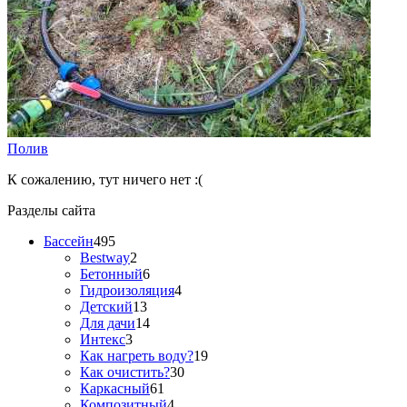
Полив
К сожалению, тут ничего нет :(
Разделы сайта
Бассейн
495
Bestway
2
Бетонный
6
Гидроизоляция
4
Детский
13
Для дачи
14
Интекс
3
Как нагреть воду?
19
Как очистить?
30
Каркасный
61
Композитный
4