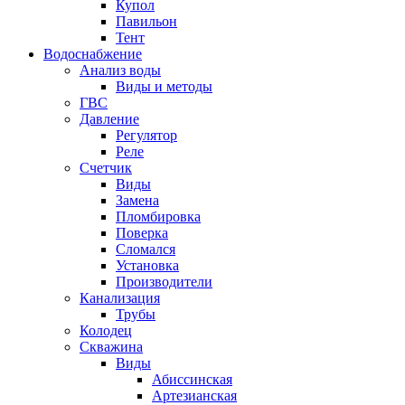
Купол
Павильон
Тент
Водоснабжение
Анализ воды
Виды и методы
ГВС
Давление
Регулятор
Реле
Счетчик
Виды
Замена
Пломбировка
Поверка
Сломался
Установка
Производители
Канализация
Трубы
Колодец
Скважина
Виды
Абиссинская
Артезианская