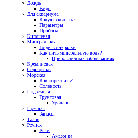
Дождь
Виды
Для аквариума
Какую заливать?
Параметры
Проблемы
Кипяченая
Минеральная
Виды минералки
Как пить минеральную воду?
При различных заболеваниях
Кремниевая
Серебряная
Морская
Как опреснить?
Соленость
Подземная
Грунтовая
Уровень
Пресная
Запасы
Талая
Речная
Реки
Амазонка