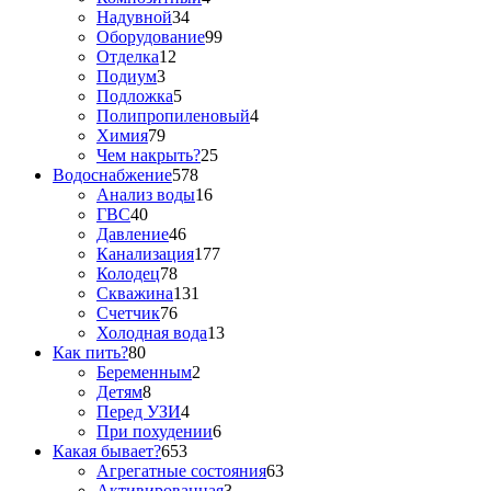
Надувной
34
Оборудование
99
Отделка
12
Подиум
3
Подложка
5
Полипропиленовый
4
Химия
79
Чем накрыть?
25
Водоснабжение
578
Анализ воды
16
ГВС
40
Давление
46
Канализация
177
Колодец
78
Скважина
131
Счетчик
76
Холодная вода
13
Как пить?
80
Беременным
2
Детям
8
Перед УЗИ
4
При похудении
6
Какая бывает?
653
Агрегатные состояния
63
Активированная
3