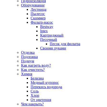
Гидроизоляция
Оборудование
Лестница
Пылесос
Скиммер
Фильтр-насос
Bestway
Intex
Картриджный
Песочный
Песок для фильтра
Своими руками
Отделка
Подложка
Подиум
Как нагреть воду?
Как очистить?
Химия
Белизна
Медный купорос
Перекись водорода
Соль
Хлор
От цветения
Чем накрыть?