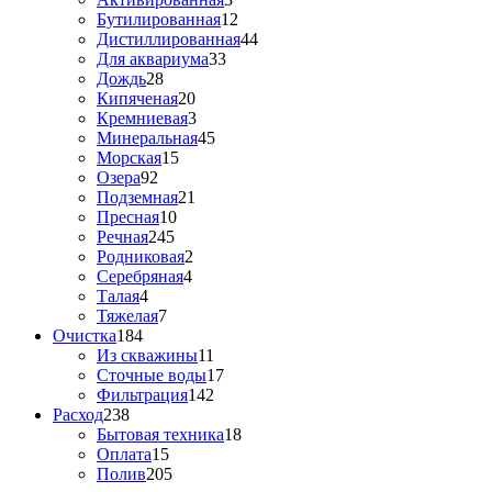
Бутилированная
12
Дистиллированная
44
Для аквариума
33
Дождь
28
Кипяченая
20
Кремниевая
3
Минеральная
45
Морская
15
Озера
92
Подземная
21
Пресная
10
Речная
245
Родниковая
2
Серебряная
4
Талая
4
Тяжелая
7
Очистка
184
Из скважины
11
Сточные воды
17
Фильтрация
142
Расход
238
Бытовая техника
18
Оплата
15
Полив
205