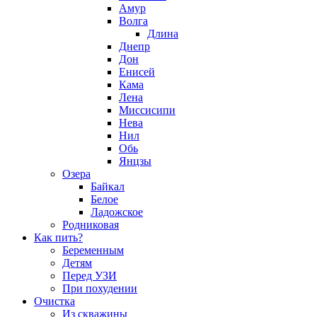
Амур
Волга
Длина
Днепр
Дон
Енисей
Кама
Лена
Миссисипи
Нева
Нил
Обь
Янцзы
Озера
Байкал
Белое
Ладожское
Родниковая
Как пить?
Беременным
Детям
Перед УЗИ
При похудении
Очистка
Из скважины