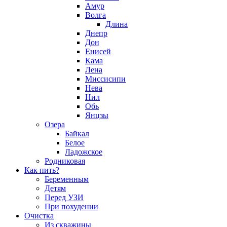
Амур
Волга
Длина
Днепр
Дон
Енисей
Кама
Лена
Миссисипи
Нева
Нил
Обь
Янцзы
Озера
Байкал
Белое
Ладожское
Родниковая
Как пить?
Беременным
Детям
Перед УЗИ
При похудении
Очистка
Из скважины