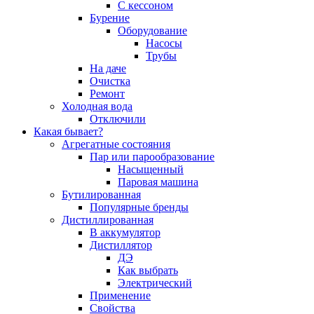
С кессоном
Бурение
Оборудование
Насосы
Трубы
На даче
Очистка
Ремонт
Холодная вода
Отключили
Какая бывает?
Агрегатные состояния
Пар или парообразование
Насыщенный
Паровая машина
Бутилированная
Популярные бренды
Дистиллированная
В аккумулятор
Дистиллятор
ДЭ
Как выбрать
Электрический
Применение
Свойства