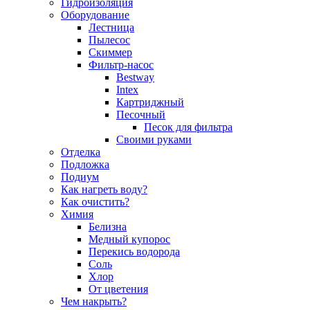
Гидроизоляция
Оборудование
Лестница
Пылесос
Скиммер
Фильтр-насос
Bestway
Intex
Картриджный
Песочный
Песок для фильтра
Своими руками
Отделка
Подложка
Подиум
Как нагреть воду?
Как очистить?
Химия
Белизна
Медный купорос
Перекись водорода
Соль
Хлор
От цветения
Чем накрыть?