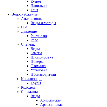
Купол
Павильон
Тент
Водоснабжение
Анализ воды
Виды и методы
ГВС
Давление
Регулятор
Реле
Счетчик
Виды
Замена
Пломбировка
Поверка
Сломался
Установка
Производители
Канализация
Трубы
Колодец
Скважина
Виды
Абиссинская
Артезианская