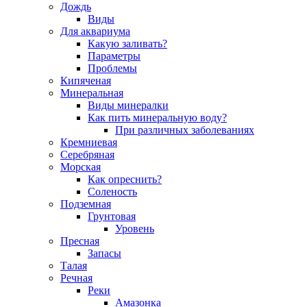
Дождь
Виды
Для аквариума
Какую заливать?
Параметры
Проблемы
Кипяченая
Минеральная
Виды минералки
Как пить минеральную воду?
При различных заболеваниях
Кремниевая
Серебряная
Морская
Как опреснить?
Соленость
Подземная
Грунтовая
Уровень
Пресная
Запасы
Талая
Речная
Реки
Амазонка