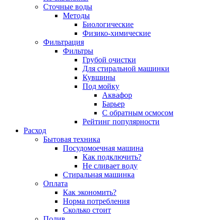
Сточные воды
Методы
Биологические
Физико-химические
Фильтрация
Фильтры
Грубой очистки
Для стиральной машинки
Кувшины
Под мойку
Аквафор
Барьер
С обратным осмосом
Рейтинг популярности
Расход
Бытовая техника
Посудомоечная машина
Как подключить?
Не сливает воду
Стиральная машинка
Оплата
Как экономить?
Норма потребления
Сколько стоит
Полив