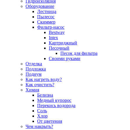
Гидроизоляция
Оборудование
Лестница
Пылесос
Скиммер
Фильтр-насос
Bestway
Intex
Картриджный
Песочный
Песок для фильтра
Своими руками
Отделка
Подложка
Подиум
Как нагреть воду?
Как очистить?
Химия
Белизна
Медный купорос
Перекись водорода
Соль
Хлор
От цветения
Чем накрыть?