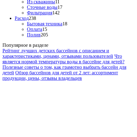
Из скважины
11
Сточные воды
17
Фильтрация
142
Расход
238
Бытовая техника
18
Оплата
15
Полив
205
Популярное в разделе
Рейтинг лучших детских бассейнов с описанием и
характеристиками, ценами, отзывами пользователей
Что
является нормой температуры воды в бассейне для детей?
Полезные советы о том, как грамотно выбрать бассейн для
детей
Обзор бассейнов для детей от 2 лет: ассортимент
продукции, цены, отзывы владельцев