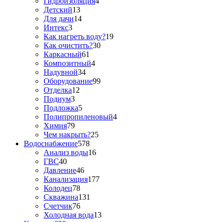
Гидроизоляция
4
Детский
13
Для дачи
14
Интекс
3
Как нагреть воду?
19
Как очистить?
30
Каркасный
61
Композитный
4
Надувной
34
Оборудование
99
Отделка
12
Подиум
3
Подложка
5
Полипропиленовый
4
Химия
79
Чем накрыть?
25
Водоснабжение
578
Анализ воды
16
ГВС
40
Давление
46
Канализация
177
Колодец
78
Скважина
131
Счетчик
76
Холодная вода
13