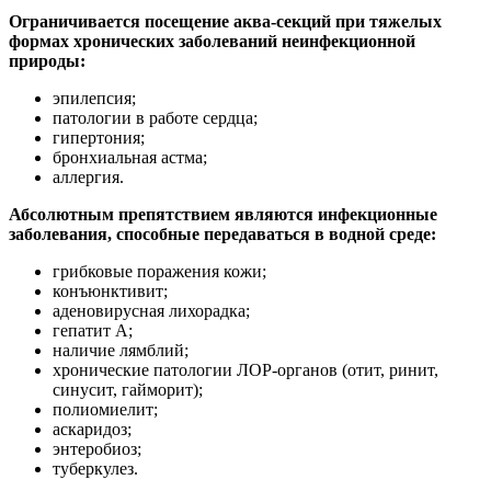
Ограничивается посещение аква-секций при тяжелых
формах хронических заболеваний неинфекционной
природы:
эпилепсия;
патологии в работе сердца;
гипертония;
бронхиальная астма;
аллергия.
Абсолютным препятствием являются инфекционные
заболевания, способные передаваться в водной среде:
грибковые поражения кожи;
конъюнктивит;
аденовирусная лихорадка;
гепатит А;
наличие лямблий;
хронические патологии ЛОР-органов (отит, ринит,
синусит, гайморит);
полиомиелит;
аскаридоз;
энтеробиоз;
туберкулез.