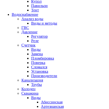
Купол
Павильон
Тент
Водоснабжение
Анализ воды
Виды и методы
ГВС
Давление
Регулятор
Реле
Счетчик
Виды
Замена
Пломбировка
Поверка
Сломался
Установка
Производители
Канализация
Трубы
Колодец
Скважина
Виды
Абиссинская
Артезианская