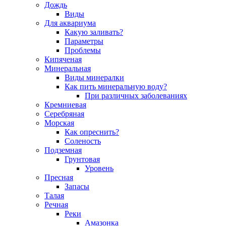
Дождь
Виды
Для аквариума
Какую заливать?
Параметры
Проблемы
Кипяченая
Минеральная
Виды минералки
Как пить минеральную воду?
При различных заболеваниях
Кремниевая
Серебряная
Морская
Как опреснить?
Соленость
Подземная
Грунтовая
Уровень
Пресная
Запасы
Талая
Речная
Реки
Амазонка