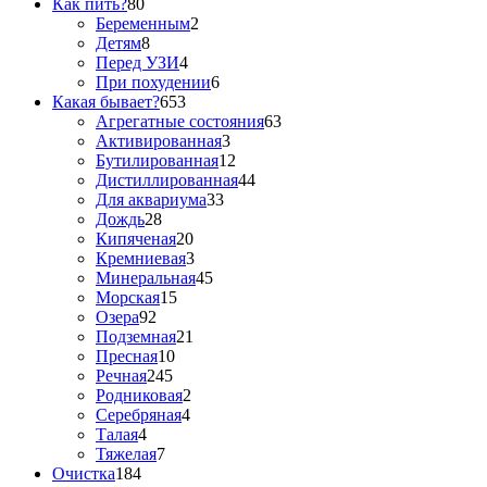
Как пить?
80
Беременным
2
Детям
8
Перед УЗИ
4
При похудении
6
Какая бывает?
653
Агрегатные состояния
63
Активированная
3
Бутилированная
12
Дистиллированная
44
Для аквариума
33
Дождь
28
Кипяченая
20
Кремниевая
3
Минеральная
45
Морская
15
Озера
92
Подземная
21
Пресная
10
Речная
245
Родниковая
2
Серебряная
4
Талая
4
Тяжелая
7
Очистка
184