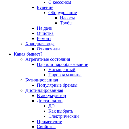
С кессоном
Бурение
Оборудование
Насосы
Трубы
На даче
Очистка
Ремонт
Холодная вода
Отключили
Какая бывает?
Агрегатные состояния
Пар или парообразование
Насыщенный
Паровая машина
Бутилированная
Популярные бренды
Дистиллированная
В аккумулятор
Дистиллятор
ДЭ
Как выбрать
Электрический
Применение
Свойства