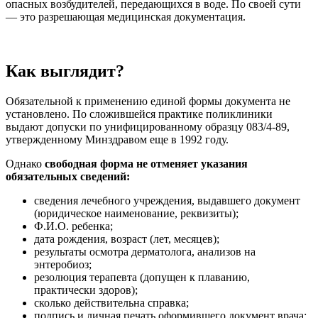
опасных возбудителей, передающихся в воде. По своей сути
— это разрешающая медицинская документация.
Как выглядит?
Обязательной к применению единой формы документа не
установлено. По сложившейся практике поликлиники
выдают допуски по унифицированному образцу 083/4-89,
утвержденному Минздравом еще в 1992 году.
Однако
свободная форма не отменяет указания
обязательных сведений:
сведения лечебного учреждения, выдавшего документ
(юридическое наименование, реквизиты);
Ф.И.О. ребенка;
дата рождения, возраст (лет, месяцев);
результаты осмотра дерматолога, анализов на
энтеробиоз;
резолюция терапевта (допущен к плаванию,
практически здоров);
сколько действительна справка;
подпись и личная печать оформившего документ врача;