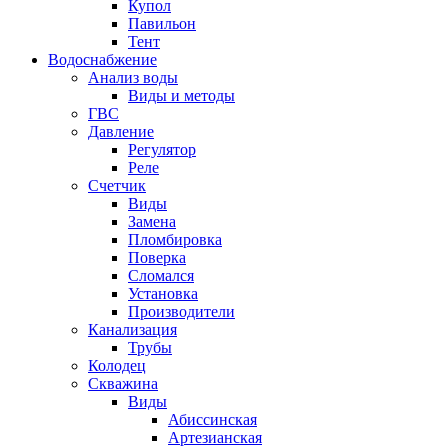
Купол
Павильон
Тент
Водоснабжение
Анализ воды
Виды и методы
ГВС
Давление
Регулятор
Реле
Счетчик
Виды
Замена
Пломбировка
Поверка
Сломался
Установка
Производители
Канализация
Трубы
Колодец
Скважина
Виды
Абиссинская
Артезианская