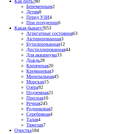
Как пить?
80
Беременным
2
Детям
8
Перед УЗИ
4
При похудении
6
Какая бывает?
653
Агрегатные состояния
63
Активированная
3
Бутилированная
12
Дистиллированная
44
Для аквариума
33
Дождь
28
Кипяченая
20
Кремниевая
3
Минеральная
45
Морская
15
Озера
92
Подземная
21
Пресная
10
Речная
245
Родниковая
2
Серебряная
4
Талая
4
Тяжелая
7
Очистка
184