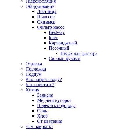
Гидроизоляция
Оборудование
Лестница
Пылесос
Скиммер
Фильтр-насос
Bestway
Intex
Картриджный
Песочный
Песок для фильтра
Своими руками
Отделка
Подложка
Подиум
Как нагреть воду?
Как очистить?
Химия
Белизна
Медный купорос
Перекись водорода
Соль
Хлор
От цветения
Чем накрыть?