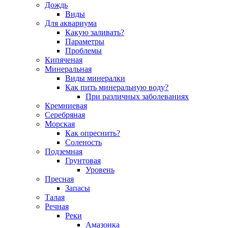
Дождь
Виды
Для аквариума
Какую заливать?
Параметры
Проблемы
Кипяченая
Минеральная
Виды минералки
Как пить минеральную воду?
При различных заболеваниях
Кремниевая
Серебряная
Морская
Как опреснить?
Соленость
Подземная
Грунтовая
Уровень
Пресная
Запасы
Талая
Речная
Реки
Амазонка