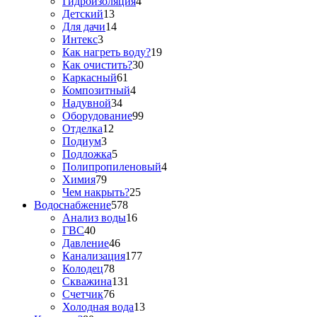
Гидроизоляция
4
Детский
13
Для дачи
14
Интекс
3
Как нагреть воду?
19
Как очистить?
30
Каркасный
61
Композитный
4
Надувной
34
Оборудование
99
Отделка
12
Подиум
3
Подложка
5
Полипропиленовый
4
Химия
79
Чем накрыть?
25
Водоснабжение
578
Анализ воды
16
ГВС
40
Давление
46
Канализация
177
Колодец
78
Скважина
131
Счетчик
76
Холодная вода
13