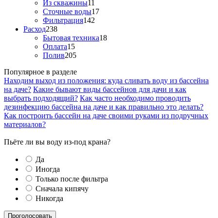
Из скважины
11
Сточные воды
17
Фильтрация
142
Расход
238
Бытовая техника
18
Оплата
15
Полив
205
Популярное в разделе
Находим выход из положения: куда сливать воду из бассейна
на даче?
Какие бывают виды бассейнов для дачи и как
выбрать подходящий?
Как часто необходимо проводить
дезинфекцию бассейна на даче и как правильно это делать?
Как построить бассейн на даче своими руками из подручных
материалов?
Пьёте ли вы воду из-под крана?
Да
Иногда
Только после фильтра
Сначала кипячу
Никогда