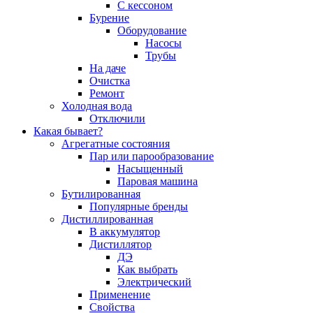
С кессоном
Бурение
Оборудование
Насосы
Трубы
На даче
Очистка
Ремонт
Холодная вода
Отключили
Какая бывает?
Агрегатные состояния
Пар или парообразование
Насыщенный
Паровая машина
Бутилированная
Популярные бренды
Дистиллированная
В аккумулятор
Дистиллятор
ДЭ
Как выбрать
Электрический
Применение
Свойства