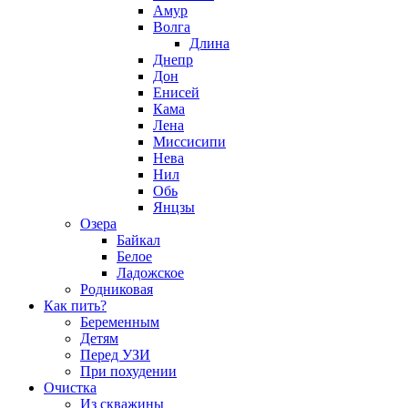
Амур
Волга
Длина
Днепр
Дон
Енисей
Кама
Лена
Миссисипи
Нева
Нил
Обь
Янцзы
Озера
Байкал
Белое
Ладожское
Родниковая
Как пить?
Беременным
Детям
Перед УЗИ
При похудении
Очистка
Из скважины