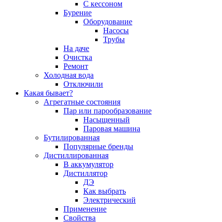
С кессоном
Бурение
Оборудование
Насосы
Трубы
На даче
Очистка
Ремонт
Холодная вода
Отключили
Какая бывает?
Агрегатные состояния
Пар или парообразование
Насыщенный
Паровая машина
Бутилированная
Популярные бренды
Дистиллированная
В аккумулятор
Дистиллятор
ДЭ
Как выбрать
Электрический
Применение
Свойства