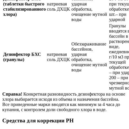
(таблетки быстрого
натриевая
ударная
при теку
стабилизированного
соль ДХЦК
обработка,
обработке
хлора)
очищение мутной
шт.– при
воды
ударной
Гранулы
вводятся 
бассейн в
растворе
Обеззараживание
виде,
бассейнов,
ежедневно
Дезинфектор БХС
натриевая
ударная
г/10 м3 п
(гранулы)
соль ДХЦК
обработка,
текущей
очищение мутной
обработке
воды
– при уда
200 – при
чрезмерн
мутной в
Справка!
Конкретная разновидность дезинфектора на основе
хлора выбирается исходя из объема и назначения бассейна.
Все приведенные марки вводятся как минимум за 4 часа до
купания, с контролем доли свободного хлора в воде.
Средства для коррекции PH