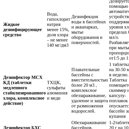
Дозируетс
помощью
автоматич
Вода,
Дезинфекция
устройств
гипохлорит
воды в бассейнах
поддержк
Жидкое
натрия
и аквапарках,
уровня хл
дезинфицирующее
менее 15%,
мытье
пределах 
средство
доля хлора
оборудования и
мл/л.
– не менее
поверхностей.
Разбавляе
140 мг/дм3
при мытье
пропорци
от1:5 до 1
1 таблетка
Плавательные
на 30-50 м
бассейны с
в неделю.
Дезинфектор МСХ
вместительностью
Таблетка
КД (таблетки
ТХЦК,
более 20 м3 ,
помещает
медленного
сульфаты
комплексное
скиммер 
стабилизированного
алюминия
обеззараживание,
капсулу-
хлора, комплексное
и меди
удаление и защита
поплавок
действие)
от размножения
опускаетс
водорослей.
бассейн за
купания
Обеззараживание
1-2таблет
Дезинфектор БХС
бассейнов,
20 г на 10