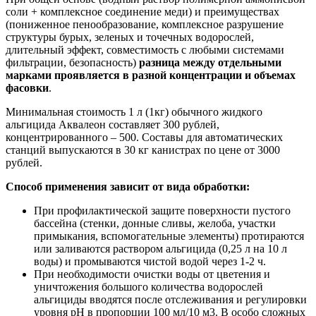
соли + комплексное соединение меди) и преимуществах
(пониженное пенообразование, комплексное разрушение
структуры бурых, зеленых и точечных водорослей,
длительный эффект, совместимость с любыми системами
фильтрации, безопасность)
разница между отдельными
марками проявляется в разной концентрации и объемах
фасовки
.
Минимальная стоимость 1 л (1кг) обычного жидкого
альгицида Аквалеон составляет 300 рублей,
концентрированного – 500. Составы для автоматических
станций выпускаются в 30 кг канистрах по цене от 3000
рублей.
Способ применения зависит от вида обработки:
При профилактической защите поверхности пустого
бассейна (стенки, донные сливы, желоба, участки
примыкания, вспомогательные элементы) протираются
или заливаются раствором альгицида (0,25 л на 10 л
воды) и промываются чистой водой через 1-2 ч.
При необходимости очистки воды от цветения и
уничтожения большого количества водорослей
альгициды вводятся после отслеживания и регулировки
уровня рН в пропорции 100 мл/10 м3. В особо сложных