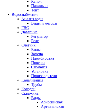
Купол
Павильон
Тент
Водоснабжение
Анализ воды
Виды и методы
ГВС
Давление
Регулятор
Реле
Счетчик
Виды
Замена
Пломбировка
Поверка
Сломался
Установка
Производители
Канализация
Трубы
Колодец
Скважина
Виды
Абиссинская
Артезианская