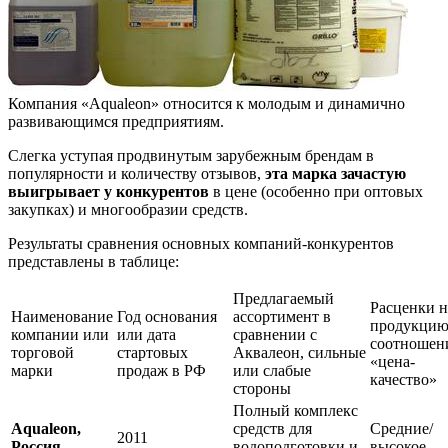
Компания «Aqualeon» относится к молодым и динамично
развивающимся предприятиям.
Слегка уступая продвинутым зарубежным брендам в
популярности и количеству отзывов,
эта марка зачастую
выигрывает у конкурентов
в цене (особенно при оптовых
закупках) и многообразии средств.
Результаты сравнения основных компаний-конкурентов
представлены в таблице:
Предлагаемый
Расценки н
Наименование
Год основания
ассортимент в
продукцию
компании или
или дата
сравнении с
соотношен
торговой
стартовых
Аквалеон, сильные
«цена-
марки
продаж в РФ
или слабые
качество»
стороны
Полный комплекс
Aqualeon,
средств для
Средние/
2011
Россия
водоподготовки и
высокое