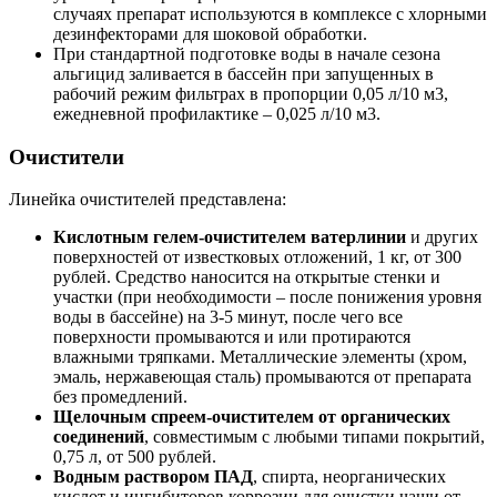
случаях препарат используются в комплексе с хлорными
дезинфекторами для шоковой обработки.
При стандартной подготовке воды в начале сезона
альгицид заливается в бассейн при запущенных в
рабочий режим фильтрах в пропорции 0,05 л/10 м3,
ежедневной профилактике – 0,025 л/10 м3.
Очистители
Линейка очистителей представлена:
Кислотным гелем-очистителем ватерлинии
и других
поверхностей от известковых отложений, 1 кг, от 300
рублей. Средство наносится на открытые стенки и
участки (при необходимости – после понижения уровня
воды в бассейне) на 3-5 минут, после чего все
поверхности промываются и или протираются
влажными тряпками. Металлические элементы (хром,
эмаль, нержавеющая сталь) промываются от препарата
без промедлений.
Щелочным спреем-очистителем от органических
соединений
, совместимым с любыми типами покрытий,
0,75 л, от 500 рублей.
Водным раствором ПАД
, спирта, неорганических
кислот и ингибиторов коррозии для очистки чаши от