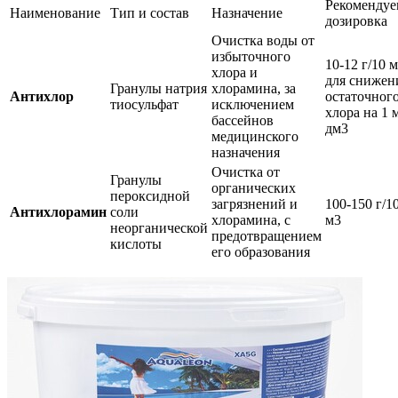
Рекомендуе
Наименование
Тип и состав
Назначение
дозировка
Очистка воды от
избыточного
10-12 г/10 
хлора и
для снижен
Гранулы натрия
хлорамина, за
Антихлор
остаточног
тиосульфат
исключением
хлора на 1 
бассейнов
дм3
медицинского
назначения
Очистка от
Гранулы
органических
пероксидной
загрязнений и
100-150 г/1
Антихлорамин
соли
хлорамина, с
м3
неорганической
предотвращением
кислоты
его образования