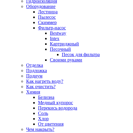
Гидроизоляция
Оборудование
Лестница
Пылесос
Скиммер
Фильтр-насос
Bestway
Intex
Картриджный
Песочный
Песок для фильтра
Своими руками
Отделка
Подложка
Подиум
Как нагреть воду?
Как очистить?
Химия
Белизна
Медный купорос
Перекись водорода
Соль
Хлор
От цветения
Чем накрыть?