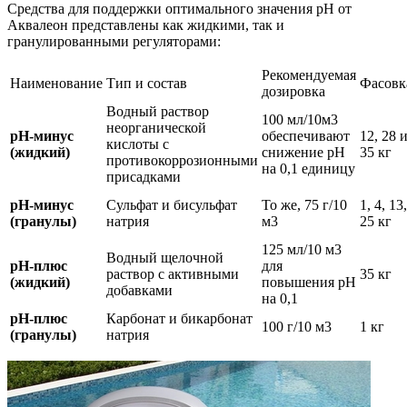
Средства для поддержки оптимального значения рН от
Аквалеон представлены как жидкими, так и
гранулированными регуляторами:
Рекомендуемая
Наименование
Тип и состав
Фасовк
дозировка
Водный раствор
100 мл/10м3
неорганической
рН-минус
обеспечивают
12, 28 
кислоты с
(жидкий)
снижение рН
35 кг
противокоррозионными
на 0,1 единицу
присадками
рН-минус
Сульфат и бисульфат
То же, 75 г/10
1, 4, 13,
(гранулы)
натрия
м3
25 кг
125 мл/10 м3
Водный щелочной
рН-плюс
для
раствор с активными
35 кг
(жидкий)
повышения рН
добавками
на 0,1
рН-плюс
Карбонат и бикарбонат
100 г/10 м3
1 кг
(гранулы)
натрия