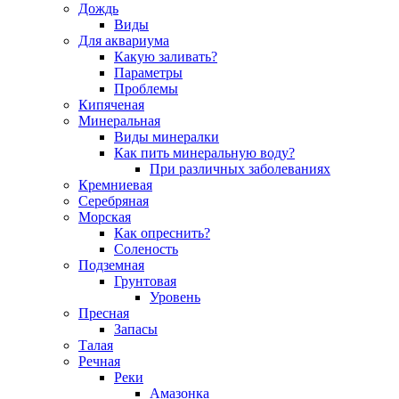
Дождь
Виды
Для аквариума
Какую заливать?
Параметры
Проблемы
Кипяченая
Минеральная
Виды минералки
Как пить минеральную воду?
При различных заболеваниях
Кремниевая
Серебряная
Морская
Как опреснить?
Соленость
Подземная
Грунтовая
Уровень
Пресная
Запасы
Талая
Речная
Реки
Амазонка