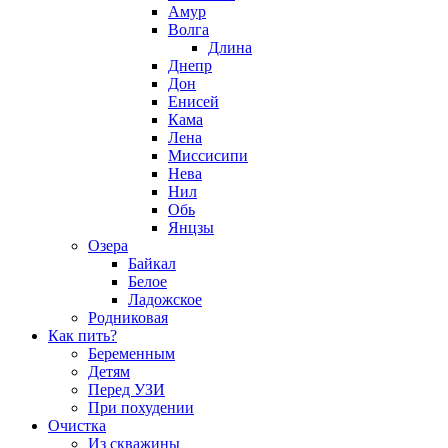
Амур
Волга
Длина
Днепр
Дон
Енисей
Кама
Лена
Миссисипи
Нева
Нил
Обь
Янцзы
Озера
Байкал
Белое
Ладожское
Родниковая
Как пить?
Беременным
Детям
Перед УЗИ
При похудении
Очистка
Из скважины