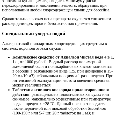
заносимой купающимися, сводит к минимуму риски
перехлорирования и накопления веществ, образуемых при
использовании любой хлорсодержащей химии для бассейна.
Сравнительно высокая цена препарата окупается снижением
расхода дезинфекторов и безопасностью применения.
Специальный уход за водой
Альтернативой стандартным хлорсодержащих средствам в
системах водоподготовки служат:
Комплексное средство от Аквалеон Чистая вода 4 в 1
,
1кг, от 1000 рублей. Водный раствор полимерной
аммониевой соли и поликарбоновых кислот заливается
в бассейн в разбавленном виде (1:5, при дозировке в 15-
20 мл/10 м3) небольшими порциями 1 раз в неделю. При
интенсивной эксплуатации частота введения средства
может увеличиваться.
Таблетки активного кислорода пролонгированного
действия
, размещаемые в плавательных капсулах или
скиммере, максимально эффективные при температуре
воды в пределах +28 °С. Данный препарат вводится
после первичной или шоковой обработки бассейнов
(100-150 г или 5-7 шт. 20 г таблеток на 1 м3) и