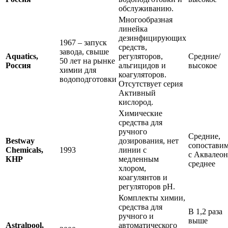
обслуживанию.
Многообразная
линейка
дезинфицирующих
1967 – запуск
средств,
завода, свыше
Aquatics,
регуляторов,
Средние/
50 лет на рынке
Россия
альгицидов и
высокое
химии для
коагуляторов.
водоподготовки
Отсутствует серия
Активный
кислород.
Химические
средства для
ручного
Средние,
Bestway
дозирования, нет
сопостави
Chemicals,
1993
линии с
с Аквалеон
КНР
медленным
среднее
хлором,
коагулянтов и
регуляторов рН.
Комплекты химии,
средства для
В 1,2 раза
ручного и
выше
Astralpool,
автоматического