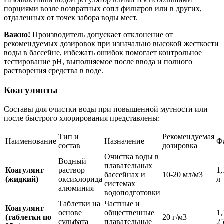
порциями возле возвратных сопл фильтров или в других,
отдаленных от точек забора воды мест.
Важно!
Производитель допускает отклонение от
рекомендуемых дозировок при изначально высокой жесткости
воды в бассейне, избежать ошибок помогает контрольное
тестирование рН, выполняемое после ввода и полного
растворения средства в воде.
Коагулянты
Составы для очистки воды при повышенной мутности или
после быстрого хлорирования представлены:
Тип и
Рекомендуемая
Наименование
Назначение
Ф
состав
дозировка
Очистка воды в
Водный
плавательных
Коагулянт
раствор
1,
бассейнах и
10-20 мл/м3
(жидкий)
оксихлорида
л
системах
алюминия
водоподготовки
Таблетки на
Частные и
Коагулянт
основе
общественные
1,
(таблетки по
20 г/м3
сульфата
плавательные
25