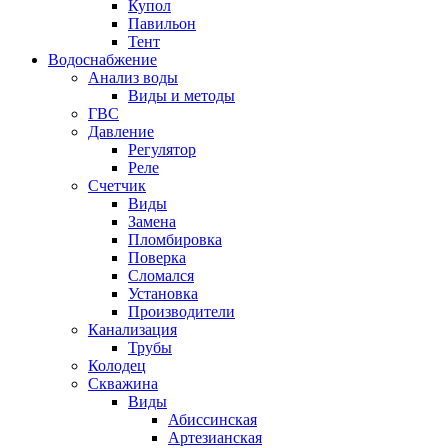
Купол
Павильон
Тент
Водоснабжение
Анализ воды
Виды и методы
ГВС
Давление
Регулятор
Реле
Счетчик
Виды
Замена
Пломбировка
Поверка
Сломался
Установка
Производители
Канализация
Трубы
Колодец
Скважина
Виды
Абиссинская
Артезианская