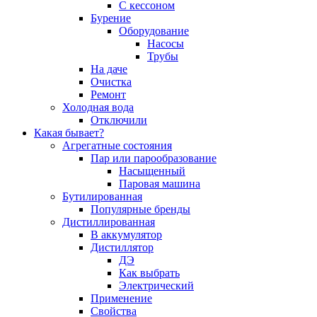
С кессоном
Бурение
Оборудование
Насосы
Трубы
На даче
Очистка
Ремонт
Холодная вода
Отключили
Какая бывает?
Агрегатные состояния
Пар или парообразование
Насыщенный
Паровая машина
Бутилированная
Популярные бренды
Дистиллированная
В аккумулятор
Дистиллятор
ДЭ
Как выбрать
Электрический
Применение
Свойства