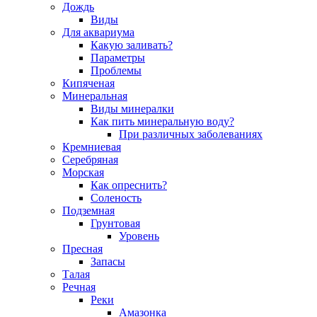
Дождь
Виды
Для аквариума
Какую заливать?
Параметры
Проблемы
Кипяченая
Минеральная
Виды минералки
Как пить минеральную воду?
При различных заболеваниях
Кремниевая
Серебряная
Морская
Как опреснить?
Соленость
Подземная
Грунтовая
Уровень
Пресная
Запасы
Талая
Речная
Реки
Амазонка