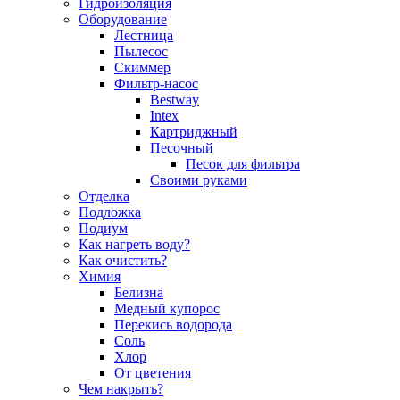
Гидроизоляция
Оборудование
Лестница
Пылесос
Скиммер
Фильтр-насос
Bestway
Intex
Картриджный
Песочный
Песок для фильтра
Своими руками
Отделка
Подложка
Подиум
Как нагреть воду?
Как очистить?
Химия
Белизна
Медный купорос
Перекись водорода
Соль
Хлор
От цветения
Чем накрыть?