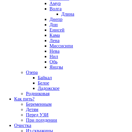
Амур
Волга
Длина
Днепр
Дон
Енисей
Кама
Лена
Миссисипи
Нева
Нил
Обь
Янцзы
Озера
Байкал
Белое
Ладожское
Родниковая
Как пить?
Беременным
Детям
Перед УЗИ
При похудении
Очистка
Из скважины