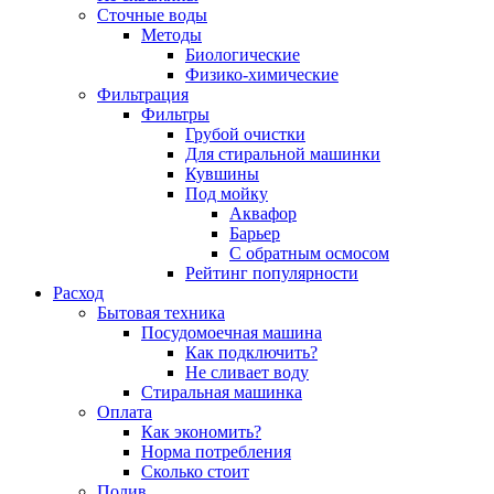
Сточные воды
Методы
Биологические
Физико-химические
Фильтрация
Фильтры
Грубой очистки
Для стиральной машинки
Кувшины
Под мойку
Аквафор
Барьер
С обратным осмосом
Рейтинг популярности
Расход
Бытовая техника
Посудомоечная машина
Как подключить?
Не сливает воду
Стиральная машинка
Оплата
Как экономить?
Норма потребления
Сколько стоит
Полив