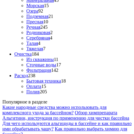
Минеральная
45
Морская
15
Озера
92
Подземная
21
Пресная
10
Речная
245
Родниковая
2
Серебряная
4
Талая
4
Тяжелая
7
Очистка
184
Из скважины
11
Сточные воды
17
Фильтрация
142
Расход
238
Бытовая техника
18
Оплата
15
Полив
205
Популярное в разделе
Какие народные средства можно использовать для
комплексного ухода за бассейном?
Обзор химпрепарата
Альгитинн, инструкция по применению для чистки бассейна
Для чего используются альгициды в бассейне и как правильно
ими обрабатывать чашу?
Как правильно выбрать химию для