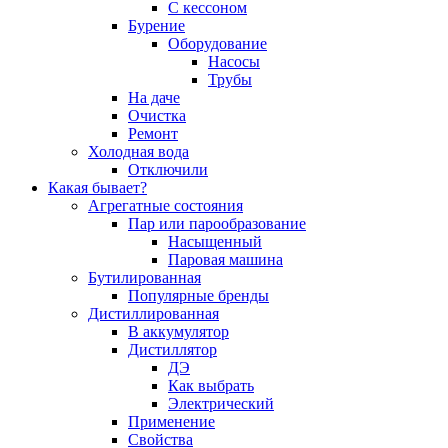
С кессоном
Бурение
Оборудование
Насосы
Трубы
На даче
Очистка
Ремонт
Холодная вода
Отключили
Какая бывает?
Агрегатные состояния
Пар или парообразование
Насыщенный
Паровая машина
Бутилированная
Популярные бренды
Дистиллированная
В аккумулятор
Дистиллятор
ДЭ
Как выбрать
Электрический
Применение
Свойства