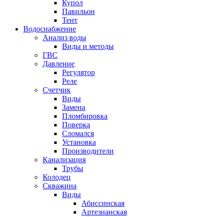
Купол
Павильон
Тент
Водоснабжение
Анализ воды
Виды и методы
ГВС
Давление
Регулятор
Реле
Счетчик
Виды
Замена
Пломбировка
Поверка
Сломался
Установка
Производители
Канализация
Трубы
Колодец
Скважина
Виды
Абиссинская
Артезианская