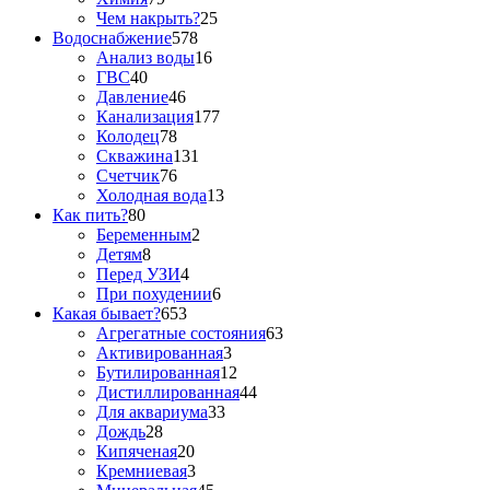
Чем накрыть?
25
Водоснабжение
578
Анализ воды
16
ГВС
40
Давление
46
Канализация
177
Колодец
78
Скважина
131
Счетчик
76
Холодная вода
13
Как пить?
80
Беременным
2
Детям
8
Перед УЗИ
4
При похудении
6
Какая бывает?
653
Агрегатные состояния
63
Активированная
3
Бутилированная
12
Дистиллированная
44
Для аквариума
33
Дождь
28
Кипяченая
20
Кремниевая
3