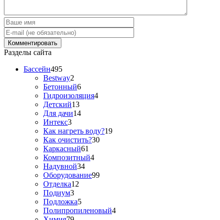
Разделы сайта
Бассейн
495
Bestway
2
Бетонный
6
Гидроизоляция
4
Детский
13
Для дачи
14
Интекс
3
Как нагреть воду?
19
Как очистить?
30
Каркасный
61
Композитный
4
Надувной
34
Оборудование
99
Отделка
12
Подиум
3
Подложка
5
Полипропиленовый
4
Химия
79