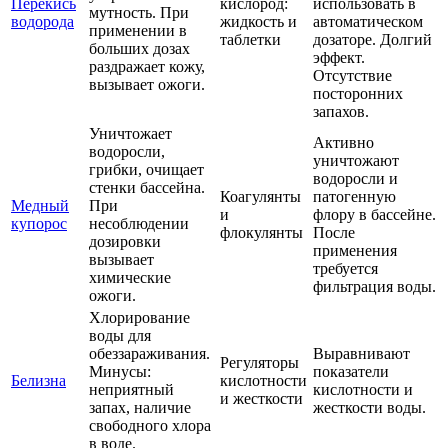
Перекись
кислород:
использовать в
мутность. При
водорода
жидкость и
автоматическом
применении в
таблетки
дозаторе. Долгий
больших дозах
эффект.
раздражает кожу,
Отсутствие
вызывает ожоги.
посторонних
запахов.
Уничтожает
Активно
водоросли,
уничтожают
грибки, очищает
водоросли и
стенки бассейна.
Коагулянты
патогенную
Медный
При
и
флору в бассейне.
купорос
несоблюдении
флокулянты
После
дозировки
применения
вызывает
требуется
химические
фильтрация воды.
ожоги.
Хлорирование
воды для
обеззараживания.
Выравнивают
Регуляторы
Минусы:
показатели
Белизна
кислотности
неприятный
кислотности и
и жесткости
запах, наличие
жесткости воды.
свободного хлора
в воде.