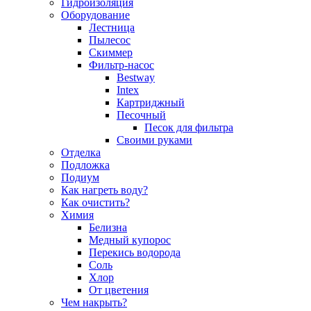
Гидроизоляция
Оборудование
Лестница
Пылесос
Скиммер
Фильтр-насос
Bestway
Intex
Картриджный
Песочный
Песок для фильтра
Своими руками
Отделка
Подложка
Подиум
Как нагреть воду?
Как очистить?
Химия
Белизна
Медный купорос
Перекись водорода
Соль
Хлор
От цветения
Чем накрыть?