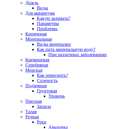
Дождь
Виды
Для аквариума
Какую заливать?
Параметры
Проблемы
Кипяченая
Минеральная
Виды минералки
Как пить минеральную воду?
При различных заболеваниях
Кремниевая
Серебряная
Морская
Как опреснить?
Соленость
Подземная
Грунтовая
Уровень
Пресная
Запасы
Талая
Речная
Реки
Амазонка