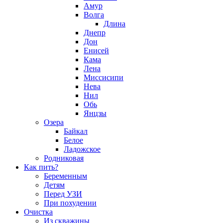
Амур
Волга
Длина
Днепр
Дон
Енисей
Кама
Лена
Миссисипи
Нева
Нил
Обь
Янцзы
Озера
Байкал
Белое
Ладожское
Родниковая
Как пить?
Беременным
Детям
Перед УЗИ
При похудении
Очистка
Из скважины