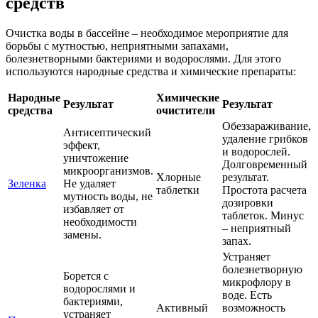
средств
Очистка воды в бассейне – необходимое мероприятие для
борьбы с мутностью, неприятными запахами,
болезнетворными бактериями и водорослями. Для этого
используются народные средства и химические препараты:
Народные
Химические
Результат
Результат
средства
очистители
Обеззараживание,
Антисептический
удаление грибков
эффект,
и водорослей.
уничтожение
Долговременный
микроорганизмов.
Хлорные
результат.
Зеленка
Не удаляет
таблетки
Простота расчета
мутность воды, не
дозировки
избавляет от
таблеток. Минус
необходимости
– неприятный
замены.
запах.
Устраняет
болезнетворную
Борется с
микрофлору в
водорослями и
воде. Есть
бактериями,
Активный
возможность
устраняет