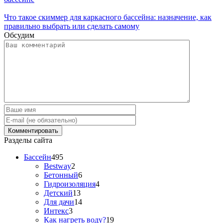
Что такое скиммер для каркасного бассейна: назначение, как
правильно выбрать или сделать самому
Обсудим
Разделы сайта
Бассейн
495
Bestway
2
Бетонный
6
Гидроизоляция
4
Детский
13
Для дачи
14
Интекс
3
Как нагреть воду?
19