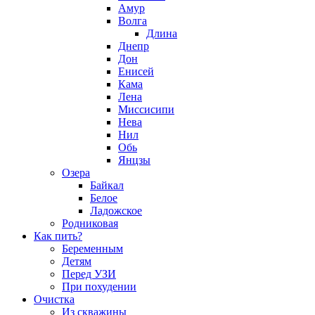
Амур
Волга
Длина
Днепр
Дон
Енисей
Кама
Лена
Миссисипи
Нева
Нил
Обь
Янцзы
Озера
Байкал
Белое
Ладожское
Родниковая
Как пить?
Беременным
Детям
Перед УЗИ
При похудении
Очистка
Из скважины