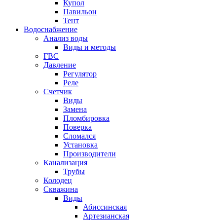
Купол
Павильон
Тент
Водоснабжение
Анализ воды
Виды и методы
ГВС
Давление
Регулятор
Реле
Счетчик
Виды
Замена
Пломбировка
Поверка
Сломался
Установка
Производители
Канализация
Трубы
Колодец
Скважина
Виды
Абиссинская
Артезианская