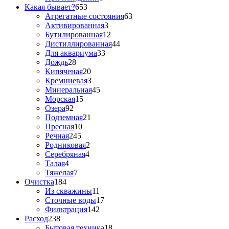
Какая бывает?
653
Агрегатные состояния
63
Активированная
3
Бутилированная
12
Дистиллированная
44
Для аквариума
33
Дождь
28
Кипяченая
20
Кремниевая
3
Минеральная
45
Морская
15
Озера
92
Подземная
21
Пресная
10
Речная
245
Родниковая
2
Серебряная
4
Талая
4
Тяжелая
7
Очистка
184
Из скважины
11
Сточные воды
17
Фильтрация
142
Расход
238
Бытовая техника
18