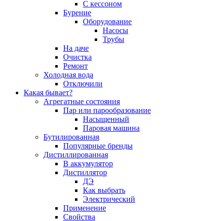
С кессоном
Бурение
Оборудование
Насосы
Трубы
На даче
Очистка
Ремонт
Холодная вода
Отключили
Какая бывает?
Агрегатные состояния
Пар или парообразование
Насыщенный
Паровая машина
Бутилированная
Популярные бренды
Дистиллированная
В аккумулятор
Дистиллятор
ДЭ
Как выбрать
Электрический
Применение
Свойства