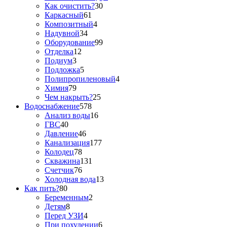
Как очистить?
30
Каркасный
61
Композитный
4
Надувной
34
Оборудование
99
Отделка
12
Подиум
3
Подложка
5
Полипропиленовый
4
Химия
79
Чем накрыть?
25
Водоснабжение
578
Анализ воды
16
ГВС
40
Давление
46
Канализация
177
Колодец
78
Скважина
131
Счетчик
76
Холодная вода
13
Как пить?
80
Беременным
2
Детям
8
Перед УЗИ
4
При похудении
6