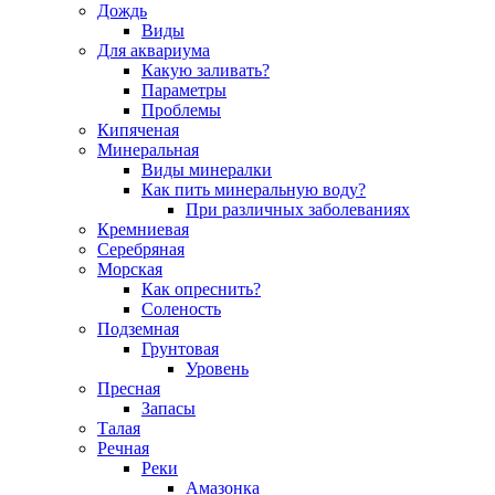
Дождь
Виды
Для аквариума
Какую заливать?
Параметры
Проблемы
Кипяченая
Минеральная
Виды минералки
Как пить минеральную воду?
При различных заболеваниях
Кремниевая
Серебряная
Морская
Как опреснить?
Соленость
Подземная
Грунтовая
Уровень
Пресная
Запасы
Талая
Речная
Реки
Амазонка