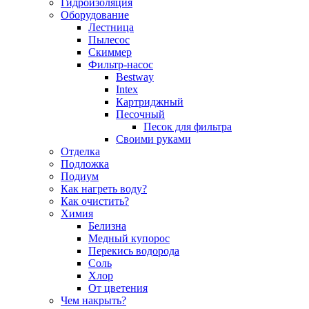
Гидроизоляция
Оборудование
Лестница
Пылесос
Скиммер
Фильтр-насос
Bestway
Intex
Картриджный
Песочный
Песок для фильтра
Своими руками
Отделка
Подложка
Подиум
Как нагреть воду?
Как очистить?
Химия
Белизна
Медный купорос
Перекись водорода
Соль
Хлор
От цветения
Чем накрыть?