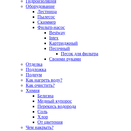
Гидроизоляция
Оборудование
Лестница
Пылесос
Скиммер
Фильтр-насос
Bestway
Intex
Картриджный
Песочный
Песок для фильтра
Своими руками
Отделка
Подложка
Подиум
Как нагреть воду?
Как очистить?
Химия
Белизна
Медный купорос
Перекись водорода
Соль
Хлор
От цветения
Чем накрыть?