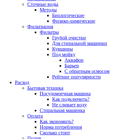
Сточные воды
Методы
Биологические
Физико-химические
Фильтрация
Фильтры
Грубой очистки
Для стиральной машинки
Кувшины
Под мойку
Аквафор
Барьер
С обратным осмосом
Рейтинг популярности
Расход
Бытовая техника
Посудомоечная машина
Как подключить?
Не сливает воду
Стиральная машинка
Оплата
Как экономить?
Норма потребления
Сколько стоит
Полив