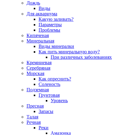
Дождь
Виды
Для аквариума
Какую заливать?
Параметры
Проблемы
Кипяченая
Минеральная
Виды минералки
Как пить минеральную воду?
При различных заболеваниях
Кремниевая
Серебряная
Морская
Как опреснить?
Соленость
Подземная
Грунтовая
Уровень
Пресная
Запасы
Талая
Речная
Реки
Амазонка