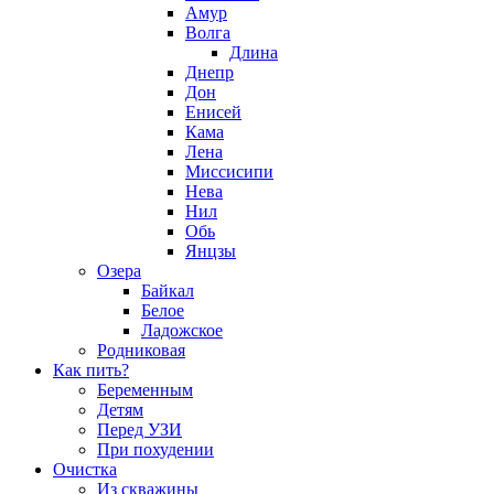
Амур
Волга
Длина
Днепр
Дон
Енисей
Кама
Лена
Миссисипи
Нева
Нил
Обь
Янцзы
Озера
Байкал
Белое
Ладожское
Родниковая
Как пить?
Беременным
Детям
Перед УЗИ
При похудении
Очистка
Из скважины