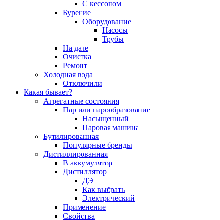
С кессоном
Бурение
Оборудование
Насосы
Трубы
На даче
Очистка
Ремонт
Холодная вода
Отключили
Какая бывает?
Агрегатные состояния
Пар или парообразование
Насыщенный
Паровая машина
Бутилированная
Популярные бренды
Дистиллированная
В аккумулятор
Дистиллятор
ДЭ
Как выбрать
Электрический
Применение
Свойства