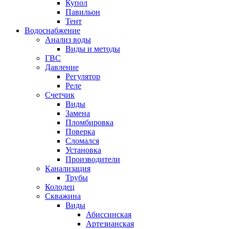
Купол
Павильон
Тент
Водоснабжение
Анализ воды
Виды и методы
ГВС
Давление
Регулятор
Реле
Счетчик
Виды
Замена
Пломбировка
Поверка
Сломался
Установка
Производители
Канализация
Трубы
Колодец
Скважина
Виды
Абиссинская
Артезианская