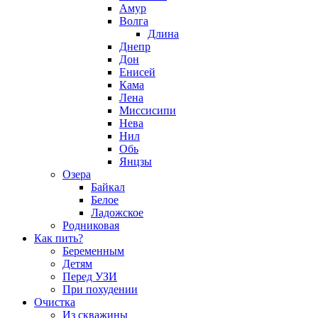
Амур
Волга
Длина
Днепр
Дон
Енисей
Кама
Лена
Миссисипи
Нева
Нил
Обь
Янцзы
Озера
Байкал
Белое
Ладожское
Родниковая
Как пить?
Беременным
Детям
Перед УЗИ
При похудении
Очистка
Из скважины