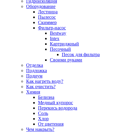
Гидроизоляция
Оборудование
Лестница
Пылесос
Скиммер
Фильтр-насос
Bestway
Intex
Картриджный
Песочный
Песок для фильтра
Своими руками
Отделка
Подложка
Подиум
Как нагреть воду?
Как очистить?
Химия
Белизна
Медный купорос
Перекись водорода
Соль
Хлор
От цветения
Чем накрыть?