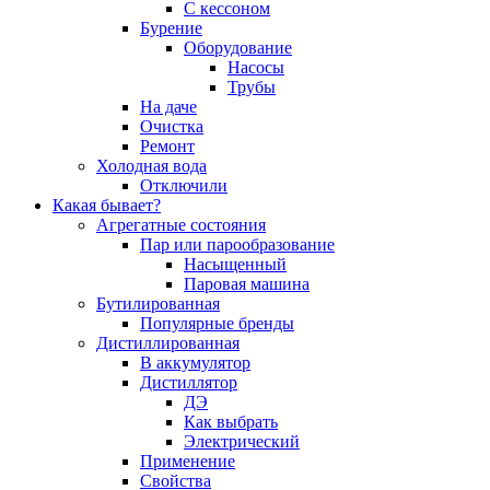
С кессоном
Бурение
Оборудование
Насосы
Трубы
На даче
Очистка
Ремонт
Холодная вода
Отключили
Какая бывает?
Агрегатные состояния
Пар или парообразование
Насыщенный
Паровая машина
Бутилированная
Популярные бренды
Дистиллированная
В аккумулятор
Дистиллятор
ДЭ
Как выбрать
Электрический
Применение
Свойства