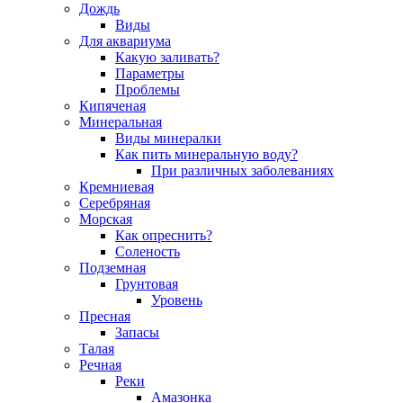
Дождь
Виды
Для аквариума
Какую заливать?
Параметры
Проблемы
Кипяченая
Минеральная
Виды минералки
Как пить минеральную воду?
При различных заболеваниях
Кремниевая
Серебряная
Морская
Как опреснить?
Соленость
Подземная
Грунтовая
Уровень
Пресная
Запасы
Талая
Речная
Реки
Амазонка