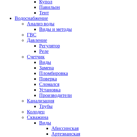
Купол
Павильон
Тент
Водоснабжение
Анализ воды
Виды и методы
ГВС
Давление
Регулятор
Реле
Счетчик
Виды
Замена
Пломбировка
Поверка
Сломался
Установка
Производители
Канализация
Трубы
Колодец
Скважина
Виды
Абиссинская
Артезианская