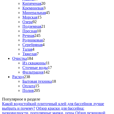
Кипяченая
20
Кремниевая
3
Минеральная
45
Морская
15
Озера
92
Подземная
21
Пресная
10
Речная
245
Родниковая
2
Серебряная
4
Талая
4
Тяжелая
7
Очистка
184
Из скважины
11
Сточные воды
17
Фильтрация
142
Расход
238
Бытовая техника
18
Оплата
15
Полив
205
Популярное в разделе
Какой водостойкий плиточный клей для бассейнов лучше
выбрать и почему?
Обзор краски для бассейна:
разновидности, популярные марки, цены
Обзор резиновой