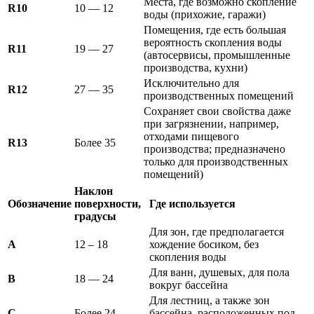
Места, где возможно скопление
R10
10 — 12
воды (прихожие, гаражи)
Помещения, где есть большая
вероятность скопления воды
R11
19 — 27
(автосервисы, промышленные
производства, кухни)
Исключительно для
R12
27 — 35
производственных помещений
Сохраняет свои свойства даже
при загрязнении, например,
отходами пищевого
R13
Более 35
производства; предназначено
только для производственных
помещений)
Наклон
Обозначение
поверхности,
Где используется
градусы
Для зон, где предполагается
A
12 – 18
хождение босиком, без
скопления воды
Для ванн, душевых, для пола
B
18 — 24
вокруг бассейна
Для лестниц, а также зон
C
Более 24
бассейна, расположенных под