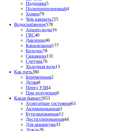
Подложка
5
Полипропиленовый
4
Химия
79
Чем накрыть?
25
Водоснабжение
578
Анализ воды
16
ГВС
40
Давление
46
Канализация
177
Колодец
78
Скважина
131
Счетчик
76
Холодная вода
13
Как пить?
80
Беременным
2
Детям
8
Перед УЗИ
4
При похудении
6
Какая бывает?
653
Агрегатные состояния
63
Активированная
3
Бутилированная
12
Дистиллированная
44
Для аквариума
33
Дождь
28