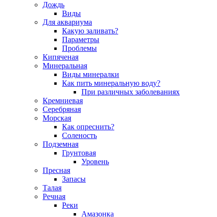
Дождь
Виды
Для аквариума
Какую заливать?
Параметры
Проблемы
Кипяченая
Минеральная
Виды минералки
Как пить минеральную воду?
При различных заболеваниях
Кремниевая
Серебряная
Морская
Как опреснить?
Соленость
Подземная
Грунтовая
Уровень
Пресная
Запасы
Талая
Речная
Реки
Амазонка