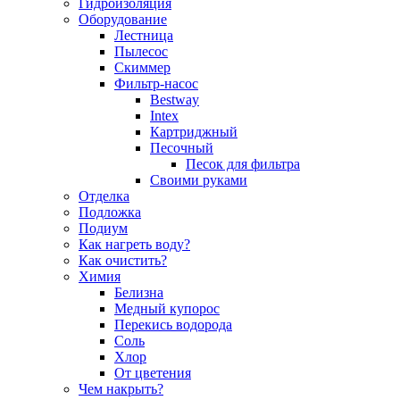
Гидроизоляция
Оборудование
Лестница
Пылесос
Скиммер
Фильтр-насос
Bestway
Intex
Картриджный
Песочный
Песок для фильтра
Своими руками
Отделка
Подложка
Подиум
Как нагреть воду?
Как очистить?
Химия
Белизна
Медный купорос
Перекись водорода
Соль
Хлор
От цветения
Чем накрыть?