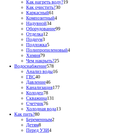
Как нагреть воду?
19
Как очистить?
30
Каркасный
61
Композитный
4
Надувной
34
Оборудование
99
Отделка
12
Подиум
3
Подложка
5
Полипропиленовый
4
Химия
79
Чем накрыть?
25
Водоснабжение
578
Анализ воды
16
ГВС
40
Давление
46
Канализация
177
Колодец
78
Скважина
131
Счетчик
76
Холодная вода
13
Как пить?
80
Беременным
2
Детям
8
Перед УЗИ
4