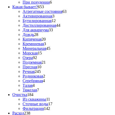
При похудении
6
Какая бывает?
653
Агрегатные состояния
63
Активированная
3
Бутилированная
12
Дистиллированная
44
Для аквариума
33
Дождь
28
Кипяченая
20
Кремниевая
3
Минеральная
45
Морская
15
Озера
92
Подземная
21
Пресная
10
Речная
245
Родниковая
2
Серебряная
4
Талая
4
Тяжелая
7
Очистка
184
Из скважины
11
Сточные воды
17
Фильтрация
142
Расход
238