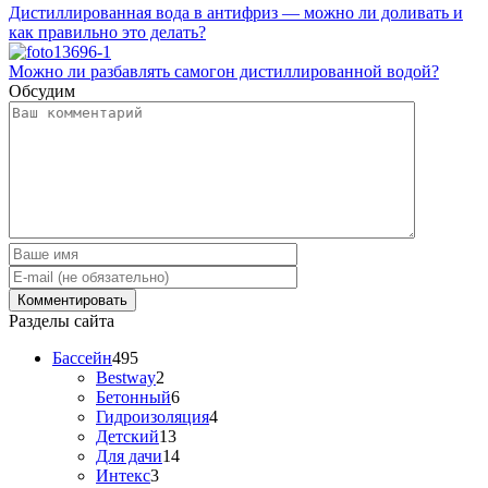
Дистиллированная вода в антифриз — можно ли доливать и
как правильно это делать?
Можно ли разбавлять самогон дистиллированной водой?
Обсудим
Разделы сайта
Бассейн
495
Bestway
2
Бетонный
6
Гидроизоляция
4
Детский
13
Для дачи
14
Интекс
3