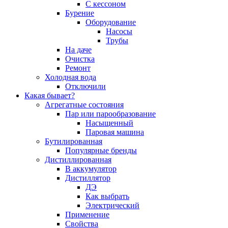
С кессоном
Бурение
Оборудование
Насосы
Трубы
На даче
Очистка
Ремонт
Холодная вода
Отключили
Какая бывает?
Агрегатные состояния
Пар или парообразование
Насыщенный
Паровая машина
Бутилированная
Популярные бренды
Дистиллированная
В аккумулятор
Дистиллятор
ДЭ
Как выбрать
Электрический
Применение
Свойства