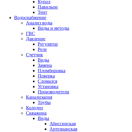
Купол
Павильон
Тент
Водоснабжение
Анализ воды
Виды и методы
ГВС
Давление
Регулятор
Реле
Счетчик
Виды
Замена
Пломбировка
Поверка
Сломался
Установка
Производители
Канализация
Трубы
Колодец
Скважина
Виды
Абиссинская
Артезианская