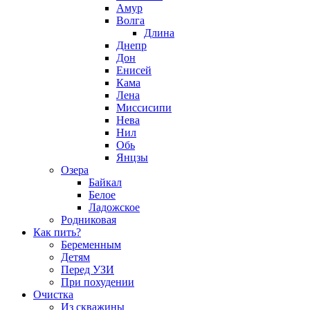
Амур
Волга
Длина
Днепр
Дон
Енисей
Кама
Лена
Миссисипи
Нева
Нил
Обь
Янцзы
Озера
Байкал
Белое
Ладожское
Родниковая
Как пить?
Беременным
Детям
Перед УЗИ
При похудении
Очистка
Из скважины