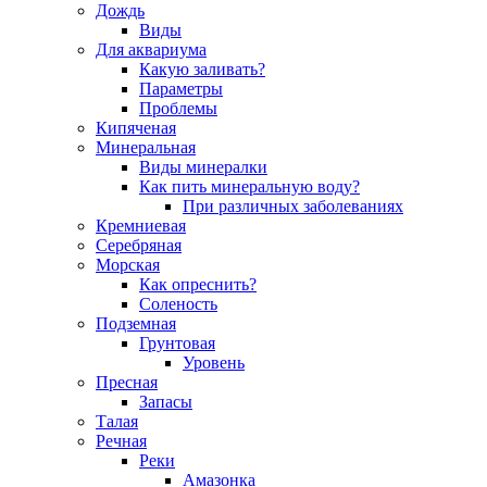
Дождь
Виды
Для аквариума
Какую заливать?
Параметры
Проблемы
Кипяченая
Минеральная
Виды минералки
Как пить минеральную воду?
При различных заболеваниях
Кремниевая
Серебряная
Морская
Как опреснить?
Соленость
Подземная
Грунтовая
Уровень
Пресная
Запасы
Талая
Речная
Реки
Амазонка