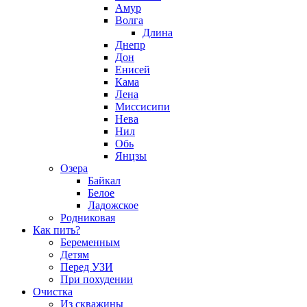
Амур
Волга
Длина
Днепр
Дон
Енисей
Кама
Лена
Миссисипи
Нева
Нил
Обь
Янцзы
Озера
Байкал
Белое
Ладожское
Родниковая
Как пить?
Беременным
Детям
Перед УЗИ
При похудении
Очистка
Из скважины