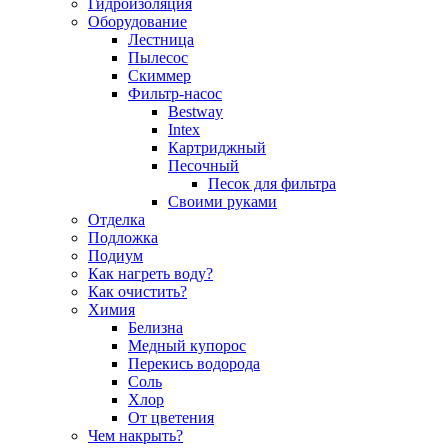
Гидроизоляция
Оборудование
Лестница
Пылесос
Скиммер
Фильтр-насос
Bestway
Intex
Картриджный
Песочный
Песок для фильтра
Своими руками
Отделка
Подложка
Подиум
Как нагреть воду?
Как очистить?
Химия
Белизна
Медный купорос
Перекись водорода
Соль
Хлор
От цветения
Чем накрыть?