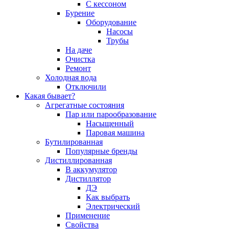
С кессоном
Бурение
Оборудование
Насосы
Трубы
На даче
Очистка
Ремонт
Холодная вода
Отключили
Какая бывает?
Агрегатные состояния
Пар или парообразование
Насыщенный
Паровая машина
Бутилированная
Популярные бренды
Дистиллированная
В аккумулятор
Дистиллятор
ДЭ
Как выбрать
Электрический
Применение
Свойства