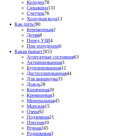
Колодец
78
Скважина
131
Счетчик
76
Холодная вода
13
Как пить?
80
Беременным
2
Детям
8
Перед УЗИ
4
При похудении
6
Какая бывает?
653
Агрегатные состояния
63
Активированная
3
Бутилированная
12
Дистиллированная
44
Для аквариума
33
Дождь
28
Кипяченая
20
Кремниевая
3
Минеральная
45
Морская
15
Озера
92
Подземная
21
Пресная
10
Речная
245
Родниковая
2