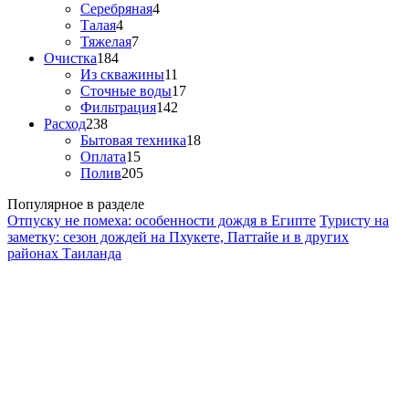
Серебряная
4
Талая
4
Тяжелая
7
Очистка
184
Из скважины
11
Сточные воды
17
Фильтрация
142
Расход
238
Бытовая техника
18
Оплата
15
Полив
205
Популярное в разделе
Отпуску не помеха: особенности дождя в Египте
Туристу на
заметку: сезон дождей на Пхукете, Паттайе и в других
районах Таиланда