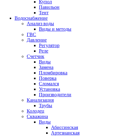
Купол
Павильон
Тент
Водоснабжение
Анализ воды
Виды и методы
ГВС
Давление
Регулятор
Реле
Счетчик
Виды
Замена
Пломбировка
Поверка
Сломался
Установка
Производители
Канализация
Трубы
Колодец
Скважина
Виды
Абиссинская
Артезианская