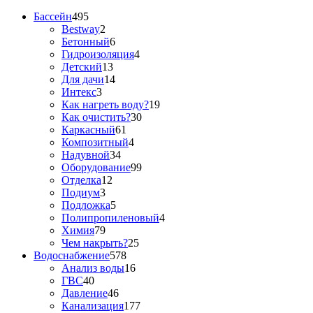
Бассейн
495
Bestway
2
Бетонный
6
Гидроизоляция
4
Детский
13
Для дачи
14
Интекс
3
Как нагреть воду?
19
Как очистить?
30
Каркасный
61
Композитный
4
Надувной
34
Оборудование
99
Отделка
12
Подиум
3
Подложка
5
Полипропиленовый
4
Химия
79
Чем накрыть?
25
Водоснабжение
578
Анализ воды
16
ГВС
40
Давление
46
Канализация
177