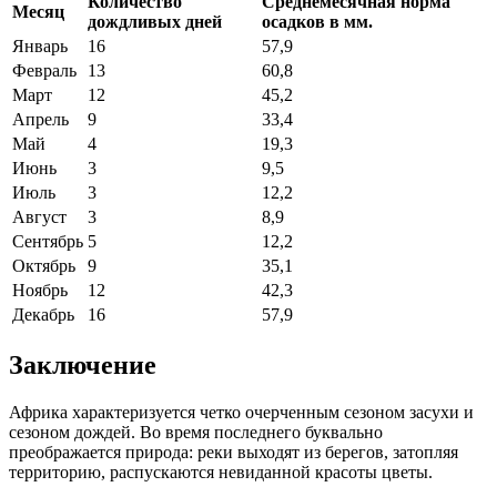
Количество
Среднемесячная норма
Месяц
дождливых дней
осадков в мм.
Январь
16
57,9
Февраль
13
60,8
Март
12
45,2
Апрель
9
33,4
Май
4
19,3
Июнь
3
9,5
Июль
3
12,2
Август
3
8,9
Сентябрь
5
12,2
Октябрь
9
35,1
Ноябрь
12
42,3
Декабрь
16
57,9
Заключение
Африка характеризуется четко очерченным сезоном засухи и
сезоном дождей. Во время последнего буквально
преображается природа: реки выходят из берегов, затопляя
территорию, распускаются невиданной красоты цветы.