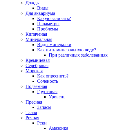
Дождь
Виды
Для аквариума
Какую заливать?
Параметры
Проблемы
Кипяченая
Минеральная
Виды минералки
Как пить минеральную воду?
При различных заболеваниях
Кремниевая
Серебряная
Морская
Как опреснить?
Соленость
Подземная
Грунтовая
Уровень
Пресная
Запасы
Талая
Речная
Реки
Амазонка