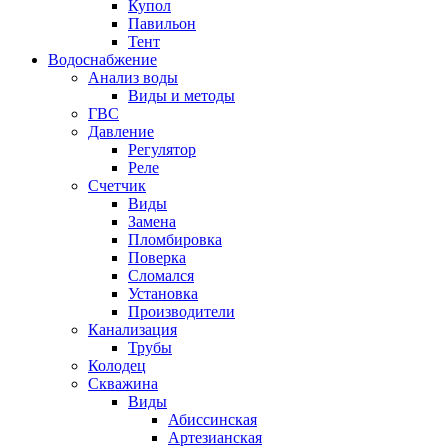
Купол
Павильон
Тент
Водоснабжение
Анализ воды
Виды и методы
ГВС
Давление
Регулятор
Реле
Счетчик
Виды
Замена
Пломбировка
Поверка
Сломался
Установка
Производители
Канализация
Трубы
Колодец
Скважина
Виды
Абиссинская
Артезианская