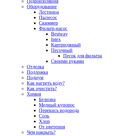
Гидроизоляция
Оборудование
Лестница
Пылесос
Скиммер
Фильтр-насос
Bestway
Intex
Картриджный
Песочный
Песок для фильтра
Своими руками
Отделка
Подложка
Подиум
Как нагреть воду?
Как очистить?
Химия
Белизна
Медный купорос
Перекись водорода
Соль
Хлор
От цветения
Чем накрыть?