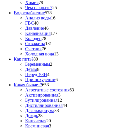
Химия
79
Чем накрыть?
25
Водоснабжение
578
Анализ воды
16
ГВС
40
Давление
46
Канализация
177
Колодец
78
Скважина
131
Счетчик
76
Холодная вода
13
Как пить?
80
Беременным
2
Детям
8
Перед УЗИ
4
При похудении
6
Какая бывает?
653
Агрегатные состояния
63
Активированная
3
Бутилированная
12
Дистиллированная
44
Для аквариума
33
Дождь
28
Кипяченая
20
Кремниевая
3