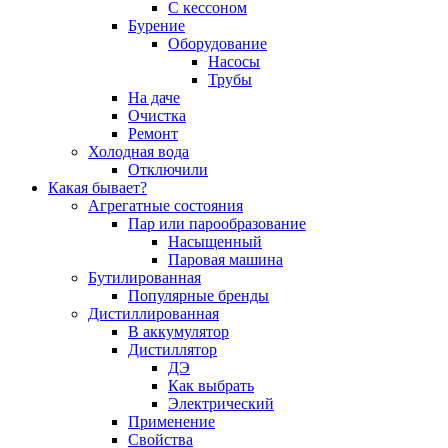
С кессоном
Бурение
Оборудование
Насосы
Трубы
На даче
Очистка
Ремонт
Холодная вода
Отключили
Какая бывает?
Агрегатные состояния
Пар или парообразование
Насыщенный
Паровая машина
Бутилированная
Популярные бренды
Дистиллированная
В аккумулятор
Дистиллятор
ДЭ
Как выбрать
Электрический
Применение
Свойства