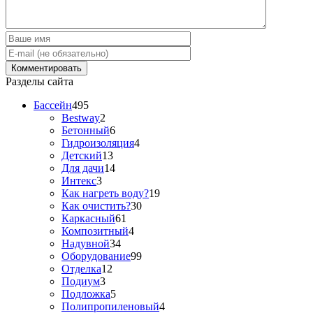
Разделы сайта
Бассейн
495
Bestway
2
Бетонный
6
Гидроизоляция
4
Детский
13
Для дачи
14
Интекс
3
Как нагреть воду?
19
Как очистить?
30
Каркасный
61
Композитный
4
Надувной
34
Оборудование
99
Отделка
12
Подиум
3
Подложка
5
Полипропиленовый
4