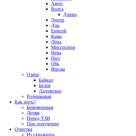
Амур
Волга
Длина
Днепр
Дон
Енисей
Кама
Лена
Миссисипи
Нева
Нил
Обь
Янцзы
Озера
Байкал
Белое
Ладожское
Родниковая
Как пить?
Беременным
Детям
Перед УЗИ
При похудении
Очистка
Из скважины