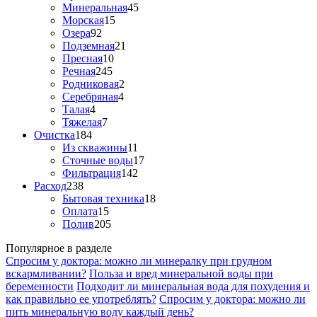
Минеральная
45
Морская
15
Озера
92
Подземная
21
Пресная
10
Речная
245
Родниковая
2
Серебряная
4
Талая
4
Тяжелая
7
Очистка
184
Из скважины
11
Сточные воды
17
Фильтрация
142
Расход
238
Бытовая техника
18
Оплата
15
Полив
205
Популярное в разделе
Спросим у доктора: можно ли минералку при грудном
вскармливании?
Польза и вред минеральной воды при
беременности
Подходит ли минеральная вода для похудения и
как правильно ее употреблять?
Спросим у доктора: можно ли
пить минеральную воду каждый день?