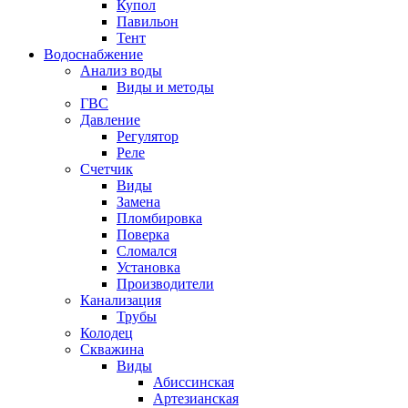
Купол
Павильон
Тент
Водоснабжение
Анализ воды
Виды и методы
ГВС
Давление
Регулятор
Реле
Счетчик
Виды
Замена
Пломбировка
Поверка
Сломался
Установка
Производители
Канализация
Трубы
Колодец
Скважина
Виды
Абиссинская
Артезианская