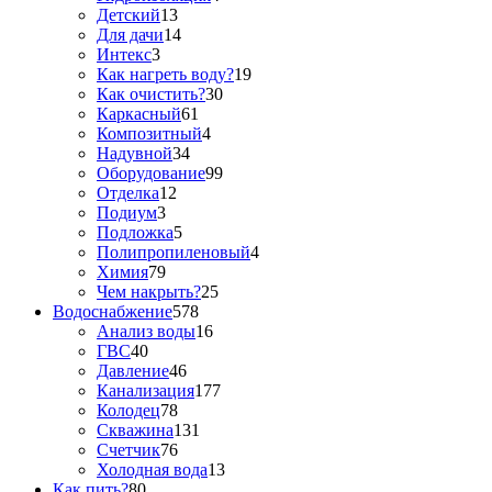
Детский
13
Для дачи
14
Интекс
3
Как нагреть воду?
19
Как очистить?
30
Каркасный
61
Композитный
4
Надувной
34
Оборудование
99
Отделка
12
Подиум
3
Подложка
5
Полипропиленовый
4
Химия
79
Чем накрыть?
25
Водоснабжение
578
Анализ воды
16
ГВС
40
Давление
46
Канализация
177
Колодец
78
Скважина
131
Счетчик
76
Холодная вода
13
Как пить?
80