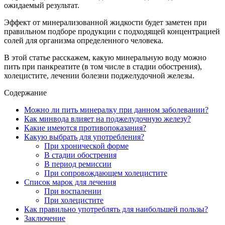
ожидаемый результат.
Эффект от минерализованной жидкости будет заметен при
правильном подборе продукции с подходящей концентрацией
солей для организма определенного человека.
В этой статье расскажем, какую минеральную воду можно
пить при панкреатите (в том числе в стадии обострения),
холецистите, лечении болезни поджелудочной железы.
Содержание
Можно ли пить минералку при данном заболевании?
Как минвода влияет на поджелудочную железу?
Какие имеются противопоказания?
Какую выбрать для употребления?
При хронической форме
В стадии обострения
В период ремиссии
При сопровождающем холецистите
Список марок для лечения
При воспалении
При холецистите
Как правильно употреблять для наибольшей пользы?
Заключение