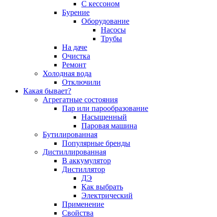
С кессоном
Бурение
Оборудование
Насосы
Трубы
На даче
Очистка
Ремонт
Холодная вода
Отключили
Какая бывает?
Агрегатные состояния
Пар или парообразование
Насыщенный
Паровая машина
Бутилированная
Популярные бренды
Дистиллированная
В аккумулятор
Дистиллятор
ДЭ
Как выбрать
Электрический
Применение
Свойства