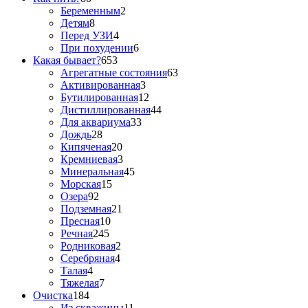
Беременным
2
Детям
8
Перед УЗИ
4
При похудении
6
Какая бывает?
653
Агрегатные состояния
63
Активированная
3
Бутилированная
12
Дистиллированная
44
Для аквариума
33
Дождь
28
Кипяченая
20
Кремниевая
3
Минеральная
45
Морская
15
Озера
92
Подземная
21
Пресная
10
Речная
245
Родниковая
2
Серебряная
4
Талая
4
Тяжелая
7
Очистка
184
Из скважины
11