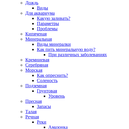
Дождь
Виды
Для аквариума
Какую заливать?
Параметры
Проблемы
Кипяченая
Минеральная
Виды минералки
Как пить минеральную воду?
При различных заболеваниях
Кремниевая
Серебряная
Морская
Как опреснить?
Соленость
Подземная
Грунтовая
Уровень
Пресная
Запасы
Талая
Речная
Реки
Амазонка