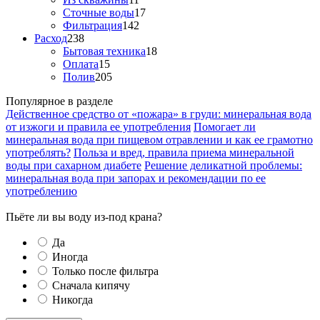
Сточные воды
17
Фильтрация
142
Расход
238
Бытовая техника
18
Оплата
15
Полив
205
Популярное в разделе
Действенное средство от «пожара» в груди: минеральная вода
от изжоги и правила ее употребления
Помогает ли
минеральная вода при пищевом отравлении и как ее грамотно
употреблять?
Польза и вред, правила приема минеральной
воды при сахарном диабете
Решение деликатной проблемы:
минеральная вода при запорах и рекомендации по ее
употреблению
Пьёте ли вы воду из-под крана?
Да
Иногда
Только после фильтра
Сначала кипячу
Никогда