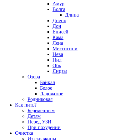
Амур
Волга
Длина
Днепр
Дон
Енисей
Кама
Лена
Миссисипи
Нева
Нил
Обь
Янцзы
Озера
Байкал
Белое
Ладожское
Родниковая
Как пить?
Беременным
Детям
Перед УЗИ
При похудении
Очистка
Из скважины