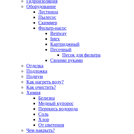
Гидроизоляция
Оборудование
Лестница
Пылесос
Скиммер
Фильтр-насос
Bestway
Intex
Картриджный
Песочный
Песок для фильтра
Своими руками
Отделка
Подложка
Подиум
Как нагреть воду?
Как очистить?
Химия
Белизна
Медный купорос
Перекись водорода
Соль
Хлор
От цветения
Чем накрыть?