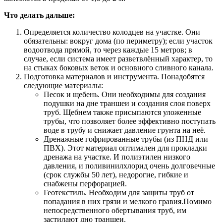
Что делать дальше:
Определяется количество колодцев на участке. Они
обязательны: вокруг дома (по периметру); если участок
водоотвода прямой, то через каждые 15 метров; в
случае, если система имеет разветвлённый характер, то
на стыках боковых веток и основного сливного канала.
Подготовка материалов и инструмента. Понадобятся
следующие материалы:
Песок и щебень. Они необходимы для создания
подушки на дне траншеи и создания слоя поверх
труб. Щебнем также присыпаются уложенные
трубы, что позволяет более эффективно поступать
воде в трубу и снижает давление грунта на неё.
Дренажные гофрированные трубы (из ПНД или
ПВХ). Этот материал оптимален для прокладки
дренажа на участке. И полиэтилен низкого
давления, и поливинилхлорид очень долговечные
(срок службы 50 лет), недорогие, гибкие и
снабжены перфорацией.
Геотекстиль. Необходим для защиты труб от
попадания в них грязи и мелкого гравия.Помимо
непосредственного обертывания труб, им
застилают дно траншеи.