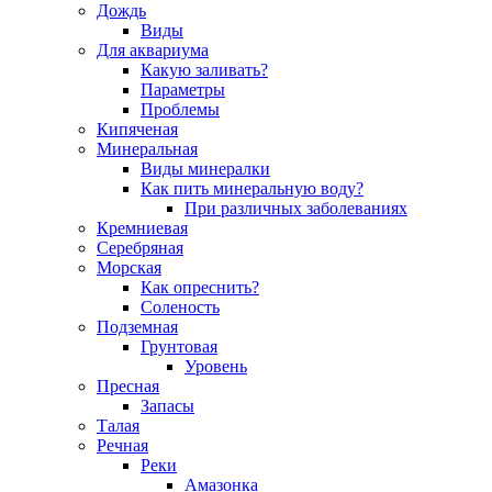
Дождь
Виды
Для аквариума
Какую заливать?
Параметры
Проблемы
Кипяченая
Минеральная
Виды минералки
Как пить минеральную воду?
При различных заболеваниях
Кремниевая
Серебряная
Морская
Как опреснить?
Соленость
Подземная
Грунтовая
Уровень
Пресная
Запасы
Талая
Речная
Реки
Амазонка