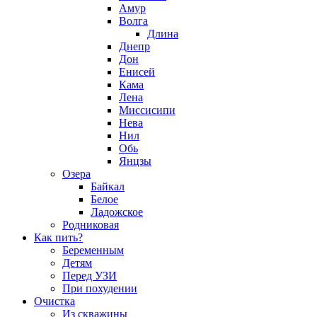
Амур
Волга
Длина
Днепр
Дон
Енисей
Кама
Лена
Миссисипи
Нева
Нил
Обь
Янцзы
Озера
Байкал
Белое
Ладожское
Родниковая
Как пить?
Беременным
Детям
Перед УЗИ
При похудении
Очистка
Из скважины