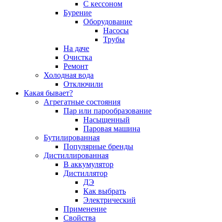
С кессоном
Бурение
Оборудование
Насосы
Трубы
На даче
Очистка
Ремонт
Холодная вода
Отключили
Какая бывает?
Агрегатные состояния
Пар или парообразование
Насыщенный
Паровая машина
Бутилированная
Популярные бренды
Дистиллированная
В аккумулятор
Дистиллятор
ДЭ
Как выбрать
Электрический
Применение
Свойства