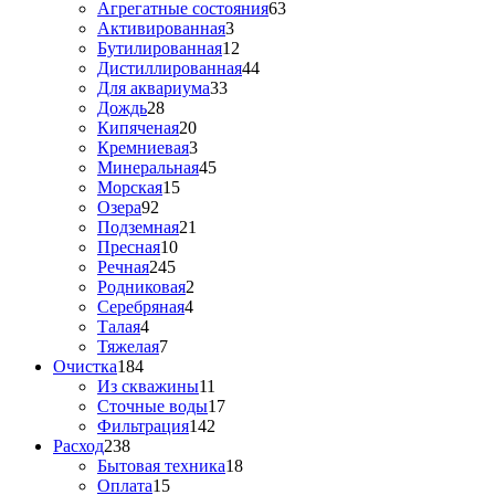
Агрегатные состояния
63
Активированная
3
Бутилированная
12
Дистиллированная
44
Для аквариума
33
Дождь
28
Кипяченая
20
Кремниевая
3
Минеральная
45
Морская
15
Озера
92
Подземная
21
Пресная
10
Речная
245
Родниковая
2
Серебряная
4
Талая
4
Тяжелая
7
Очистка
184
Из скважины
11
Сточные воды
17
Фильтрация
142
Расход
238
Бытовая техника
18
Оплата
15