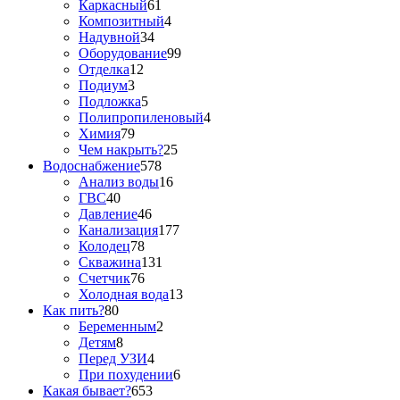
Каркасный
61
Композитный
4
Надувной
34
Оборудование
99
Отделка
12
Подиум
3
Подложка
5
Полипропиленовый
4
Химия
79
Чем накрыть?
25
Водоснабжение
578
Анализ воды
16
ГВС
40
Давление
46
Канализация
177
Колодец
78
Скважина
131
Счетчик
76
Холодная вода
13
Как пить?
80
Беременным
2
Детям
8
Перед УЗИ
4
При похудении
6
Какая бывает?
653