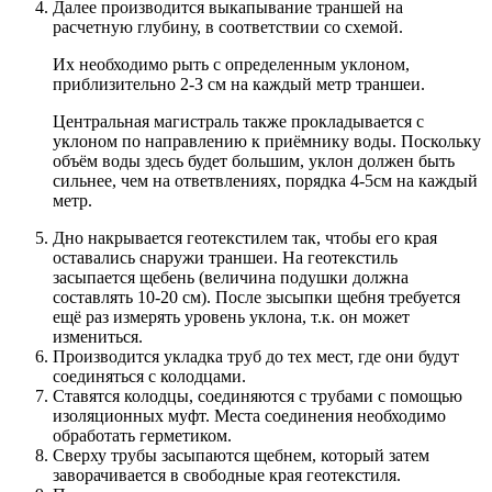
Далее производится выкапывание траншей на
расчетную глубину, в соответствии со схемой.
Их необходимо рыть с определенным уклоном,
приблизительно 2-3 см на каждый метр траншеи.
Центральная магистраль также прокладывается с
уклоном по направлению к приёмнику воды. Поскольку
объём воды здесь будет большим, уклон должен быть
сильнее, чем на ответвлениях, порядка 4-5см на каждый
метр.
Дно накрывается геотекстилем так, чтобы его края
оставались снаружи траншеи. На геотекстиль
засыпается щебень (величина подушки должна
составлять 10-20 см). После зысыпки щебня требуется
ещё раз измерять уровень уклона, т.к. он может
измениться.
Производится укладка труб до тех мест, где они будут
соединяться с колодцами.
Ставятся колодцы, соединяются с трубами с помощью
изоляционных муфт. Места соединения необходимо
обработать герметиком.
Сверху трубы засыпаются щебнем, который затем
заворачивается в свободные края геотекстиля.