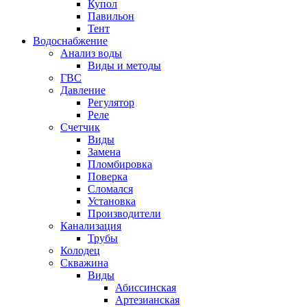
Купол
Павильон
Тент
Водоснабжение
Анализ воды
Виды и методы
ГВС
Давление
Регулятор
Реле
Счетчик
Виды
Замена
Пломбировка
Поверка
Сломался
Установка
Производители
Канализация
Трубы
Колодец
Скважина
Виды
Абиссинская
Артезианская