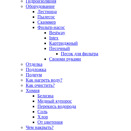
Гидроизоляция
Оборудование
Лестница
Пылесос
Скиммер
Фильтр-насос
Bestway
Intex
Картриджный
Песочный
Песок для фильтра
Своими руками
Отделка
Подложка
Подиум
Как нагреть воду?
Как очистить?
Химия
Белизна
Медный купорос
Перекись водорода
Соль
Хлор
От цветения
Чем накрыть?