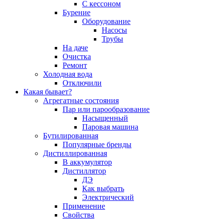
С кессоном
Бурение
Оборудование
Насосы
Трубы
На даче
Очистка
Ремонт
Холодная вода
Отключили
Какая бывает?
Агрегатные состояния
Пар или парообразование
Насыщенный
Паровая машина
Бутилированная
Популярные бренды
Дистиллированная
В аккумулятор
Дистиллятор
ДЭ
Как выбрать
Электрический
Применение
Свойства