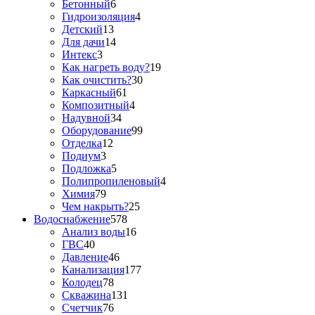
Бетонный
6
Гидроизоляция
4
Детский
13
Для дачи
14
Интекс
3
Как нагреть воду?
19
Как очистить?
30
Каркасный
61
Композитный
4
Надувной
34
Оборудование
99
Отделка
12
Подиум
3
Подложка
5
Полипропиленовый
4
Химия
79
Чем накрыть?
25
Водоснабжение
578
Анализ воды
16
ГВС
40
Давление
46
Канализация
177
Колодец
78
Скважина
131
Счетчик
76