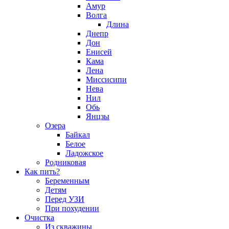
Амур
Волга
Длина
Днепр
Дон
Енисей
Кама
Лена
Миссисипи
Нева
Нил
Обь
Янцзы
Озера
Байкал
Белое
Ладожское
Родниковая
Как пить?
Беременным
Детям
Перед УЗИ
При похудении
Очистка
Из скважины