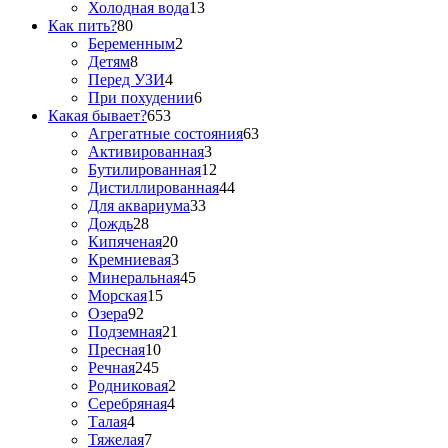
Холодная вода
13
Как пить?
80
Беременным
2
Детям
8
Перед УЗИ
4
При похудении
6
Какая бывает?
653
Агрегатные состояния
63
Активированная
3
Бутилированная
12
Дистиллированная
44
Для аквариума
33
Дождь
28
Кипяченая
20
Кремниевая
3
Минеральная
45
Морская
15
Озера
92
Подземная
21
Пресная
10
Речная
245
Родниковая
2
Серебряная
4
Талая
4
Тяжелая
7