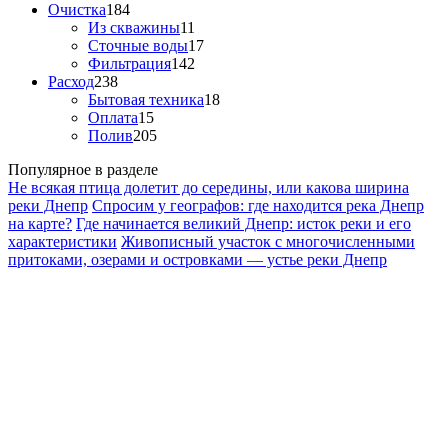
Очистка
184
Из скважины
11
Сточные воды
17
Фильтрация
142
Расход
238
Бытовая техника
18
Оплата
15
Полив
205
Популярное в разделе
Не всякая птица долетит до середины, или какова ширина
реки Днепр
Спросим у географов: где находится река Днепр
на карте?
Где начинается великий Днепр: исток реки и его
характеристики
Живописный участок с многочисленными
притоками, озерами и островками — устье реки Днепр