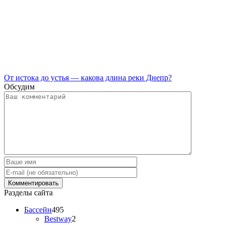
От истока до устья — какова длина реки Днепр?
Обсудим
Разделы сайта
Бассейн
495
Bestway
2