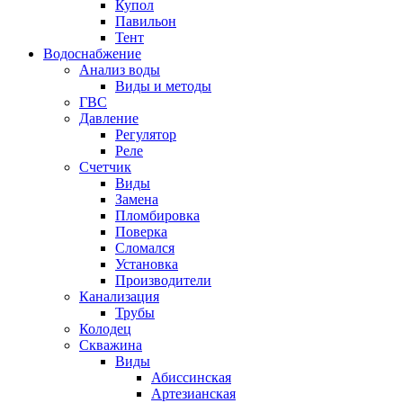
Купол
Павильон
Тент
Водоснабжение
Анализ воды
Виды и методы
ГВС
Давление
Регулятор
Реле
Счетчик
Виды
Замена
Пломбировка
Поверка
Сломался
Установка
Производители
Канализация
Трубы
Колодец
Скважина
Виды
Абиссинская
Артезианская