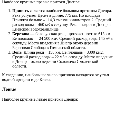
Наиболее крупные правые притоки Днепра:
Припять
является наиболее большим притоком Днепра.
Река уступает Десне в длине, 775 км. Но площадь
Припяти больше – 114,3 тысячи километров 2. Средний
расход воды – 460 м3 в секунду. Река впадает в Днепр в
Киевском водохранилище.
Березина
— белорусская река, протяженностью 613 км.
Ее площадь — 24 500 км². Средний расход воды 145 м³ в
секунду. Место впадения в Днепр около деревни
Береговая Слобода в Гомельской области.
Вопь
. Длина реки – 158 км. Ее площадь – 3300 км2.
Средний расход воды – 22 м3 в секунду. Место впадение
в Днепр – около деревни Соловьева Смоленской
области.
К сведению, наибольшее число притоков находится от устья
водной артерии и до Киева.
Левые
Наиболее крупные левые притоки Днепра: