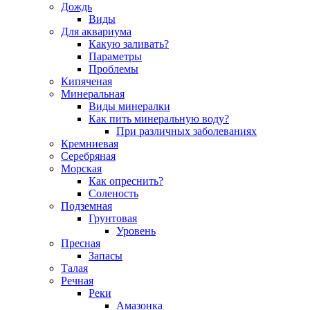
Дождь
Виды
Для аквариума
Какую заливать?
Параметры
Проблемы
Кипяченая
Минеральная
Виды минералки
Как пить минеральную воду?
При различных заболеваниях
Кремниевая
Серебряная
Морская
Как опреснить?
Соленость
Подземная
Грунтовая
Уровень
Пресная
Запасы
Талая
Речная
Реки
Амазонка