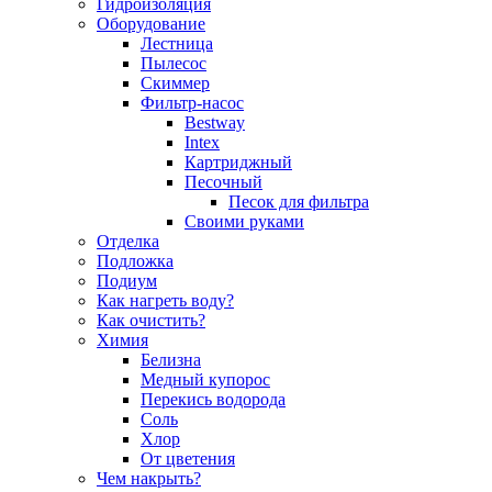
Гидроизоляция
Оборудование
Лестница
Пылесос
Скиммер
Фильтр-насос
Bestway
Intex
Картриджный
Песочный
Песок для фильтра
Своими руками
Отделка
Подложка
Подиум
Как нагреть воду?
Как очистить?
Химия
Белизна
Медный купорос
Перекись водорода
Соль
Хлор
От цветения
Чем накрыть?