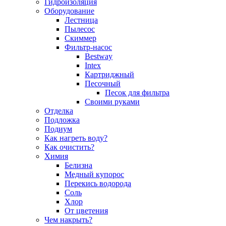
Гидроизоляция
Оборудование
Лестница
Пылесос
Скиммер
Фильтр-насос
Bestway
Intex
Картриджный
Песочный
Песок для фильтра
Своими руками
Отделка
Подложка
Подиум
Как нагреть воду?
Как очистить?
Химия
Белизна
Медный купорос
Перекись водорода
Соль
Хлор
От цветения
Чем накрыть?