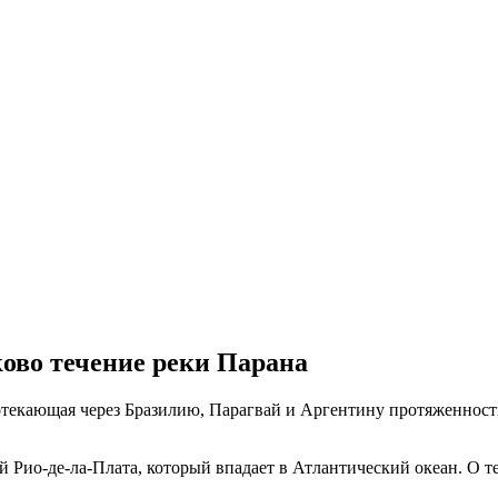
ково течение реки Парана
текающая через Бразилию, Парагвай и Аргентину протяженност
ий Рио-де-ла-Плата, который впадает в Атлантический океан. О т