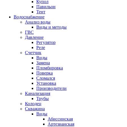
Купол
Павильон
Тент
Водоснабжение
Анализ воды
Виды и методы
ГВС
Давление
Регулятор
Реле
Счетчик
Виды
Замена
Пломбировка
Поверка
Сломался
Установка
Производители
Канализация
Трубы
Колодец
Скважина
Виды
Абиссинская
Артезианская