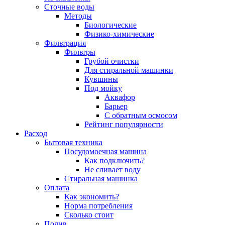
Сточные воды
Методы
Биологические
Физико-химические
Фильтрация
Фильтры
Грубой очистки
Для стиральной машинки
Кувшины
Под мойку
Аквафор
Барьер
С обратным осмосом
Рейтинг популярности
Расход
Бытовая техника
Посудомоечная машина
Как подключить?
Не сливает воду
Стиральная машинка
Оплата
Как экономить?
Норма потребления
Сколько стоит
Полив