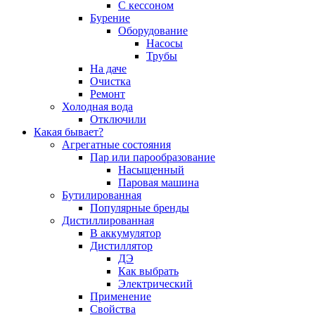
С кессоном
Бурение
Оборудование
Насосы
Трубы
На даче
Очистка
Ремонт
Холодная вода
Отключили
Какая бывает?
Агрегатные состояния
Пар или парообразование
Насыщенный
Паровая машина
Бутилированная
Популярные бренды
Дистиллированная
В аккумулятор
Дистиллятор
ДЭ
Как выбрать
Электрический
Применение
Свойства