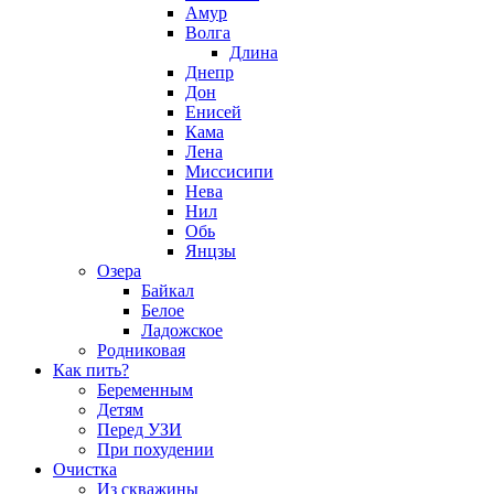
Амур
Волга
Длина
Днепр
Дон
Енисей
Кама
Лена
Миссисипи
Нева
Нил
Обь
Янцзы
Озера
Байкал
Белое
Ладожское
Родниковая
Как пить?
Беременным
Детям
Перед УЗИ
При похудении
Очистка
Из скважины