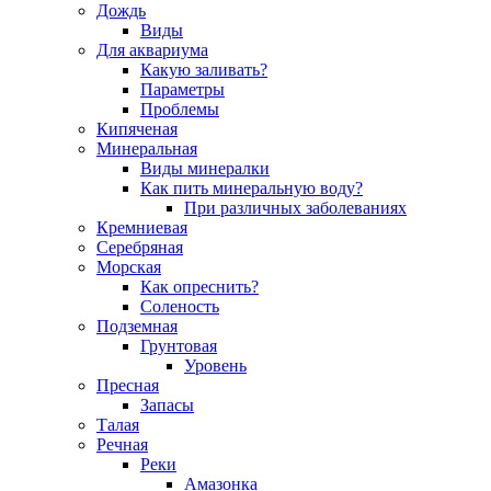
Дождь
Виды
Для аквариума
Какую заливать?
Параметры
Проблемы
Кипяченая
Минеральная
Виды минералки
Как пить минеральную воду?
При различных заболеваниях
Кремниевая
Серебряная
Морская
Как опреснить?
Соленость
Подземная
Грунтовая
Уровень
Пресная
Запасы
Талая
Речная
Реки
Амазонка