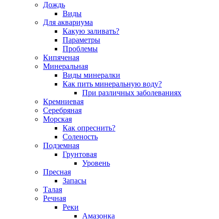
Дождь
Виды
Для аквариума
Какую заливать?
Параметры
Проблемы
Кипяченая
Минеральная
Виды минералки
Как пить минеральную воду?
При различных заболеваниях
Кремниевая
Серебряная
Морская
Как опреснить?
Соленость
Подземная
Грунтовая
Уровень
Пресная
Запасы
Талая
Речная
Реки
Амазонка