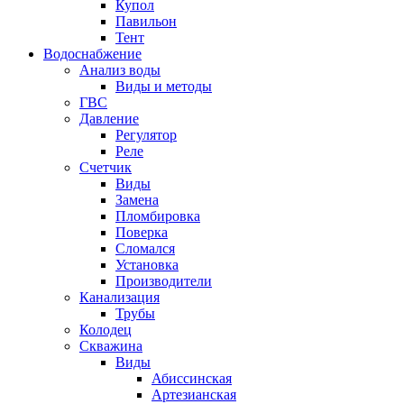
Купол
Павильон
Тент
Водоснабжение
Анализ воды
Виды и методы
ГВС
Давление
Регулятор
Реле
Счетчик
Виды
Замена
Пломбировка
Поверка
Сломался
Установка
Производители
Канализация
Трубы
Колодец
Скважина
Виды
Абиссинская
Артезианская