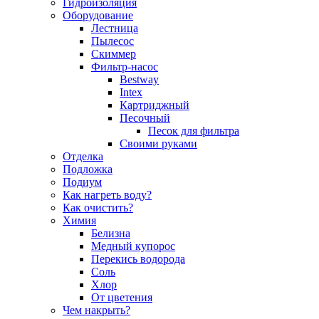
Гидроизоляция
Оборудование
Лестница
Пылесос
Скиммер
Фильтр-насос
Bestway
Intex
Картриджный
Песочный
Песок для фильтра
Своими руками
Отделка
Подложка
Подиум
Как нагреть воду?
Как очистить?
Химия
Белизна
Медный купорос
Перекись водорода
Соль
Хлор
От цветения
Чем накрыть?