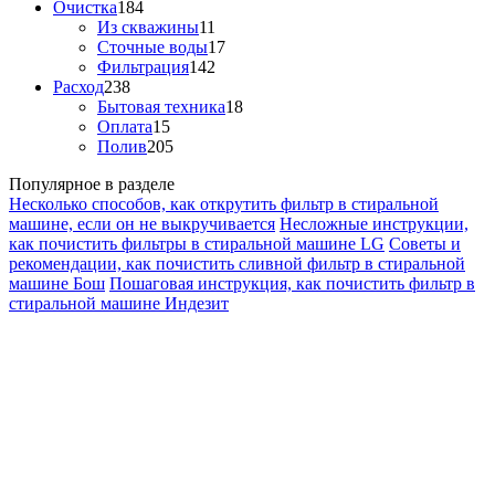
Очистка
184
Из скважины
11
Сточные воды
17
Фильтрация
142
Расход
238
Бытовая техника
18
Оплата
15
Полив
205
Популярное в разделе
Несколько способов, как открутить фильтр в стиральной
машине, если он не выкручивается
Несложные инструкции,
как почистить фильтры в стиральной машине LG
Советы и
рекомендации, как почистить сливной фильтр в стиральной
машине Бош
Пошаговая инструкция, как почистить фильтр в
стиральной машине Индезит