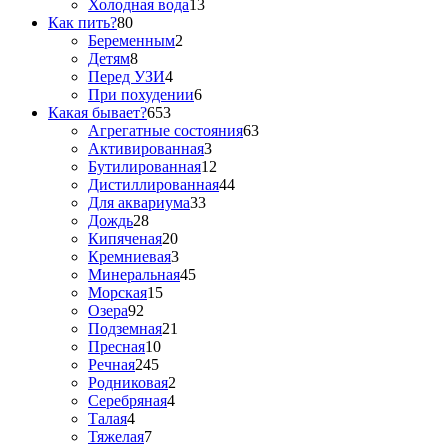
Холодная вода
13
Как пить?
80
Беременным
2
Детям
8
Перед УЗИ
4
При похудении
6
Какая бывает?
653
Агрегатные состояния
63
Активированная
3
Бутилированная
12
Дистиллированная
44
Для аквариума
33
Дождь
28
Кипяченая
20
Кремниевая
3
Минеральная
45
Морская
15
Озера
92
Подземная
21
Пресная
10
Речная
245
Родниковая
2
Серебряная
4
Талая
4
Тяжелая
7