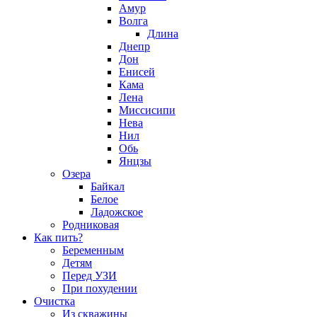
Амур
Волга
Длина
Днепр
Дон
Енисей
Кама
Лена
Миссисипи
Нева
Нил
Обь
Янцзы
Озера
Байкал
Белое
Ладожское
Родниковая
Как пить?
Беременным
Детям
Перед УЗИ
При похудении
Очистка
Из скважины