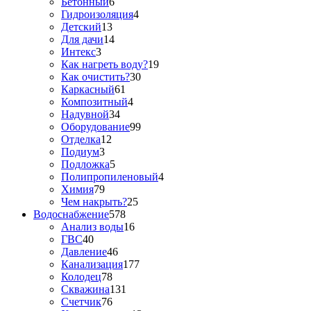
Бетонный
6
Гидроизоляция
4
Детский
13
Для дачи
14
Интекс
3
Как нагреть воду?
19
Как очистить?
30
Каркасный
61
Композитный
4
Надувной
34
Оборудование
99
Отделка
12
Подиум
3
Подложка
5
Полипропиленовый
4
Химия
79
Чем накрыть?
25
Водоснабжение
578
Анализ воды
16
ГВС
40
Давление
46
Канализация
177
Колодец
78
Скважина
131
Счетчик
76