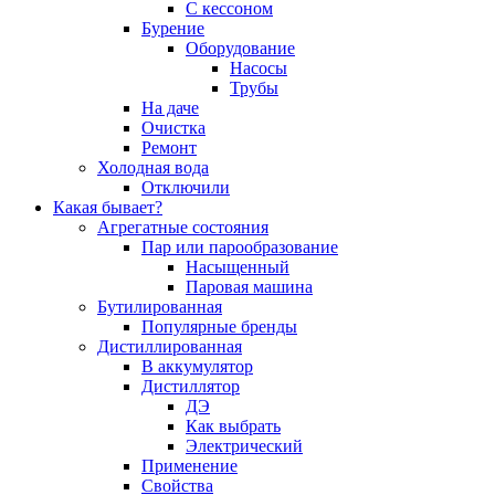
С кессоном
Бурение
Оборудование
Насосы
Трубы
На даче
Очистка
Ремонт
Холодная вода
Отключили
Какая бывает?
Агрегатные состояния
Пар или парообразование
Насыщенный
Паровая машина
Бутилированная
Популярные бренды
Дистиллированная
В аккумулятор
Дистиллятор
ДЭ
Как выбрать
Электрический
Применение
Свойства