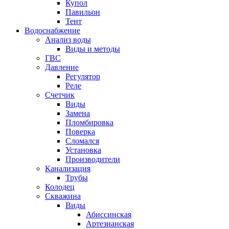
Купол
Павильон
Тент
Водоснабжение
Анализ воды
Виды и методы
ГВС
Давление
Регулятор
Реле
Счетчик
Виды
Замена
Пломбировка
Поверка
Сломался
Установка
Производители
Канализация
Трубы
Колодец
Скважина
Виды
Абиссинская
Артезианская