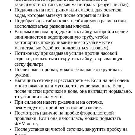
зависимости от того, какая магистраль требует чистки).
Подложить на пол тряпку или емкость для остатков
воды, которые вытекут после открытия гайки.
Подобрать для гайки ключ необходимого размера или
воспользоваться разводным ключом.
Вторым ключом придерживать гайку, которой изделие
ввинчивается в водопроводную трубу, чтобы
застопорить прокручивание всего узла вместе с
магистралью (удобнее пользоваться газовым).
Потихоньку прикладывая усилие против часовой
стрелки, попытаться открутить гайку, закрывающую
сетку фильтра.
После срыва пробки, можно ее дальше откручивать
руками.
Вытащить сеточку и рассмотреть ее. Если на ней очень
много ржавчины и мусора, то лучше заменить. Если,
после чистки щеточкой в воде, она выглядит нормально,
то установить на место.
При сильном налете ржавчины на сеточке,
рекомендуется приобрести новое изделие.
Посмотреть наличие на пробке фторопластовой
прокладки. Если она износилась, можно подмотать
ФУМ ленту.
После установки чистой сеточки, закрутить пробку на
место.