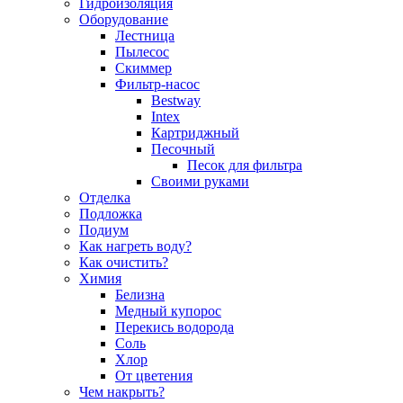
Гидроизоляция
Оборудование
Лестница
Пылесос
Скиммер
Фильтр-насос
Bestway
Intex
Картриджный
Песочный
Песок для фильтра
Своими руками
Отделка
Подложка
Подиум
Как нагреть воду?
Как очистить?
Химия
Белизна
Медный купорос
Перекись водорода
Соль
Хлор
От цветения
Чем накрыть?