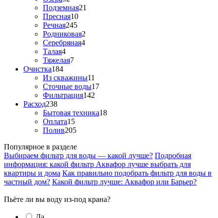
Подземная
21
Пресная
10
Речная
245
Родниковая
2
Серебряная
4
Талая
4
Тяжелая
7
Очистка
184
Из скважины
11
Сточные воды
17
Фильтрация
142
Расход
238
Бытовая техника
18
Оплата
15
Полив
205
Популярное в разделе
Выбираем фильтр для воды — какой лучше?
Подробная
информация: какой фильтр Аквафор лучше выбрать для
квартиры и дома
Как правильно подобрать фильтр для воды в
частный дом?
Какой фильтр лучше: Аквафор или Барьер?
Пьёте ли вы воду из-под крана?
Да