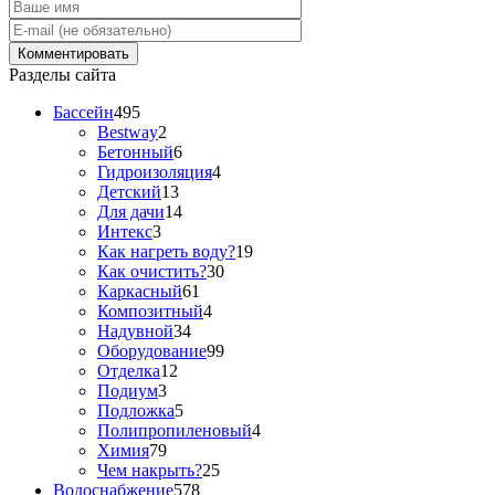
Разделы сайта
Бассейн
495
Bestway
2
Бетонный
6
Гидроизоляция
4
Детский
13
Для дачи
14
Интекс
3
Как нагреть воду?
19
Как очистить?
30
Каркасный
61
Композитный
4
Надувной
34
Оборудование
99
Отделка
12
Подиум
3
Подложка
5
Полипропиленовый
4
Химия
79
Чем накрыть?
25
Водоснабжение
578