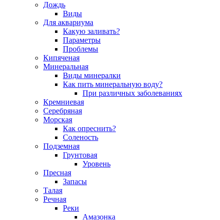
Дождь
Виды
Для аквариума
Какую заливать?
Параметры
Проблемы
Кипяченая
Минеральная
Виды минералки
Как пить минеральную воду?
При различных заболеваниях
Кремниевая
Серебряная
Морская
Как опреснить?
Соленость
Подземная
Грунтовая
Уровень
Пресная
Запасы
Талая
Речная
Реки
Амазонка