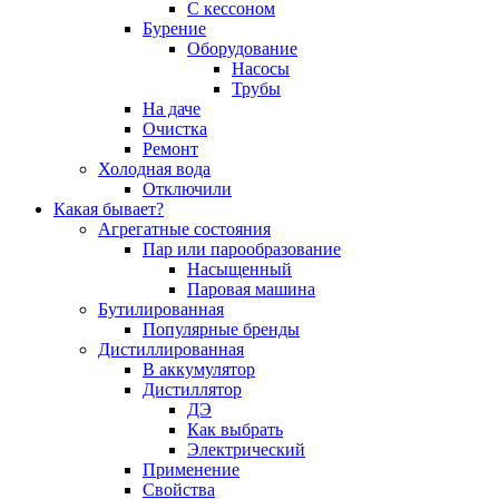
С кессоном
Бурение
Оборудование
Насосы
Трубы
На даче
Очистка
Ремонт
Холодная вода
Отключили
Какая бывает?
Агрегатные состояния
Пар или парообразование
Насыщенный
Паровая машина
Бутилированная
Популярные бренды
Дистиллированная
В аккумулятор
Дистиллятор
ДЭ
Как выбрать
Электрический
Применение
Свойства