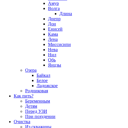
Амур
Волга
Длина
Днепр
Дон
Енисей
Кама
Лена
Миссисипи
Нева
Нил
Обь
Янцзы
Озера
Байкал
Белое
Ладожское
Родниковая
Как пить?
Беременным
Детям
Перед УЗИ
При похудении
Очистка
Из скважины