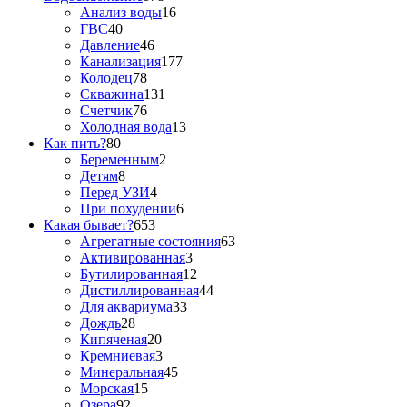
Анализ воды
16
ГВС
40
Давление
46
Канализация
177
Колодец
78
Скважина
131
Счетчик
76
Холодная вода
13
Как пить?
80
Беременным
2
Детям
8
Перед УЗИ
4
При похудении
6
Какая бывает?
653
Агрегатные состояния
63
Активированная
3
Бутилированная
12
Дистиллированная
44
Для аквариума
33
Дождь
28
Кипяченая
20
Кремниевая
3
Минеральная
45
Морская
15
Озера
92