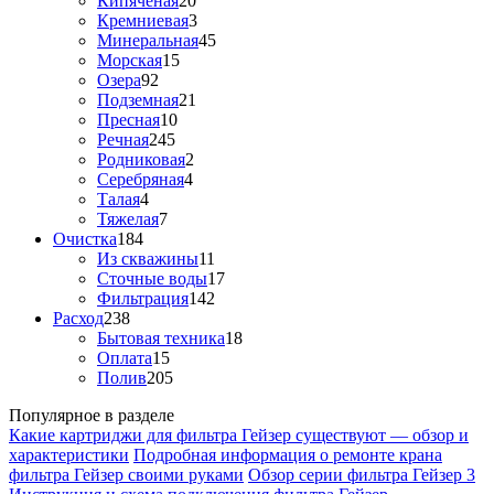
Кипяченая
20
Кремниевая
3
Минеральная
45
Морская
15
Озера
92
Подземная
21
Пресная
10
Речная
245
Родниковая
2
Серебряная
4
Талая
4
Тяжелая
7
Очистка
184
Из скважины
11
Сточные воды
17
Фильтрация
142
Расход
238
Бытовая техника
18
Оплата
15
Полив
205
Популярное в разделе
Какие картриджи для фильтра Гейзер существуют — обзор и
характеристики
Подробная информация о ремонте крана
фильтра Гейзер своими руками
Обзор серии фильтра Гейзер 3