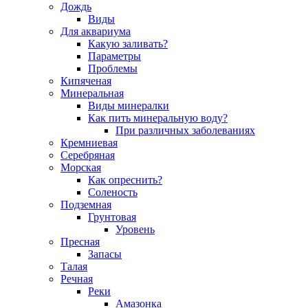
Дождь
Виды
Для аквариума
Какую заливать?
Параметры
Проблемы
Кипяченая
Минеральная
Виды минералки
Как пить минеральную воду?
При различных заболеваниях
Кремниевая
Серебряная
Морская
Как опреснить?
Соленость
Подземная
Грунтовая
Уровень
Пресная
Запасы
Талая
Речная
Реки
Амазонка