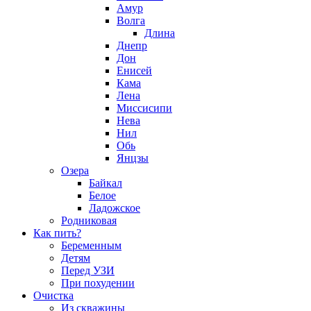
Амур
Волга
Длина
Днепр
Дон
Енисей
Кама
Лена
Миссисипи
Нева
Нил
Обь
Янцзы
Озера
Байкал
Белое
Ладожское
Родниковая
Как пить?
Беременным
Детям
Перед УЗИ
При похудении
Очистка
Из скважины