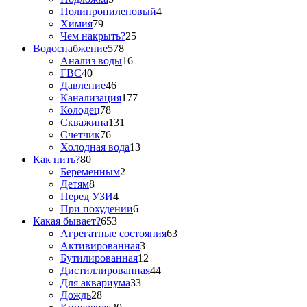
Полипропиленовый
4
Химия
79
Чем накрыть?
25
Водоснабжение
578
Анализ воды
16
ГВС
40
Давление
46
Канализация
177
Колодец
78
Скважина
131
Счетчик
76
Холодная вода
13
Как пить?
80
Беременным
2
Детям
8
Перед УЗИ
4
При похудении
6
Какая бывает?
653
Агрегатные состояния
63
Активированная
3
Бутилированная
12
Дистиллированная
44
Для аквариума
33
Дождь
28