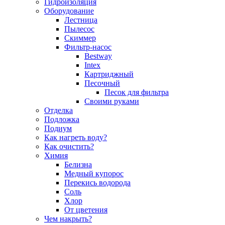
Гидроизоляция
Оборудование
Лестница
Пылесос
Скиммер
Фильтр-насос
Bestway
Intex
Картриджный
Песочный
Песок для фильтра
Своими руками
Отделка
Подложка
Подиум
Как нагреть воду?
Как очистить?
Химия
Белизна
Медный купорос
Перекись водорода
Соль
Хлор
От цветения
Чем накрыть?