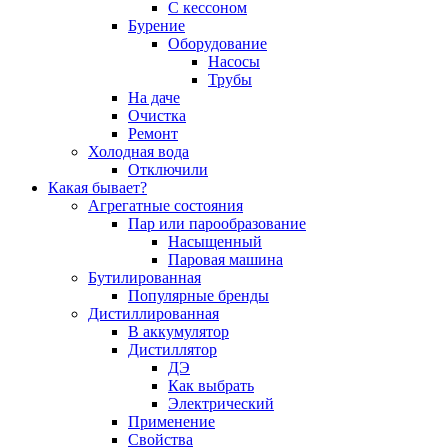
С кессоном
Бурение
Оборудование
Насосы
Трубы
На даче
Очистка
Ремонт
Холодная вода
Отключили
Какая бывает?
Агрегатные состояния
Пар или парообразование
Насыщенный
Паровая машина
Бутилированная
Популярные бренды
Дистиллированная
В аккумулятор
Дистиллятор
ДЭ
Как выбрать
Электрический
Применение
Свойства