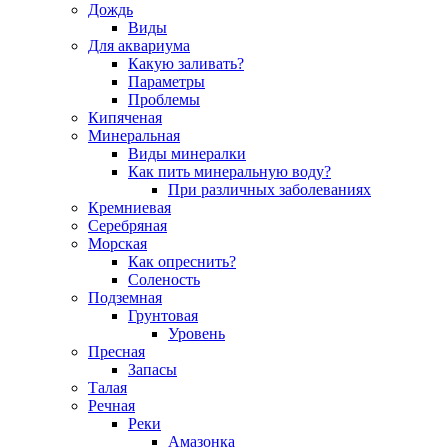
Дождь
Виды
Для аквариума
Какую заливать?
Параметры
Проблемы
Кипяченая
Минеральная
Виды минералки
Как пить минеральную воду?
При различных заболеваниях
Кремниевая
Серебряная
Морская
Как опреснить?
Соленость
Подземная
Грунтовая
Уровень
Пресная
Запасы
Талая
Речная
Реки
Амазонка