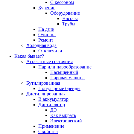
С кессоном
Бурение
Оборудование
Насосы
Трубы
На даче
Очистка
Ремонт
Холодная вода
Отключили
Какая бывает?
Агрегатные состояния
Пар или парообразование
Насыщенный
Паровая машина
Бутилированная
Популярные бренды
Дистиллированная
В аккумулятор
Дистиллятор
ДЭ
Как выбрать
Электрический
Применение
Свойства