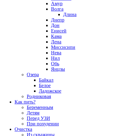
Амур
Волга
Длина
Днепр
Дон
Енисей
Кама
Лена
Миссисипи
Нева
Нил
Обь
Янцзы
Озера
Байкал
Белое
Ладожское
Родниковая
Как пить?
Беременным
Детям
Перед УЗИ
При похудении
Очистка
Из скважины