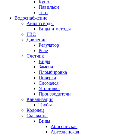
Купол
Павильон
Тент
Водоснабжение
Анализ воды
Виды и методы
ГВС
Давление
Регулятор
Реле
Счетчик
Виды
Замена
Пломбировка
Поверка
Сломался
Установка
Производители
Канализация
Трубы
Колодец
Скважина
Виды
Абиссинская
Артезианская