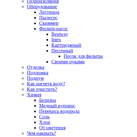
Гидроизоляция
Оборудование
Лестница
Пылесос
Скиммер
Фильтр-насос
Bestway
Intex
Картриджный
Песочный
Песок для фильтра
Своими руками
Отделка
Подложка
Подиум
Как нагреть воду?
Как очистить?
Химия
Белизна
Медный купорос
Перекись водорода
Соль
Хлор
От цветения
Чем накрыть?