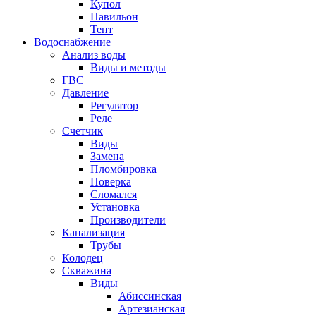
Купол
Павильон
Тент
Водоснабжение
Анализ воды
Виды и методы
ГВС
Давление
Регулятор
Реле
Счетчик
Виды
Замена
Пломбировка
Поверка
Сломался
Установка
Производители
Канализация
Трубы
Колодец
Скважина
Виды
Абиссинская
Артезианская