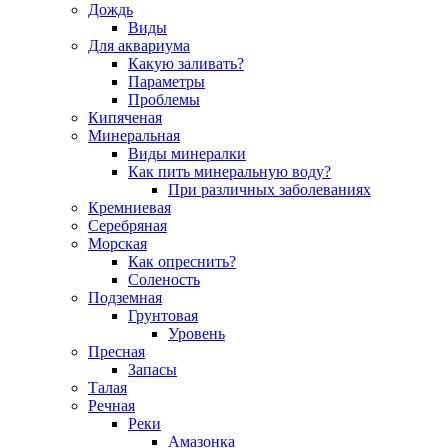
Дождь
Виды
Для аквариума
Какую заливать?
Параметры
Проблемы
Кипяченая
Минеральная
Виды минералки
Как пить минеральную воду?
При различных заболеваниях
Кремниевая
Серебряная
Морская
Как опреснить?
Соленость
Подземная
Грунтовая
Уровень
Пресная
Запасы
Талая
Речная
Реки
Амазонка