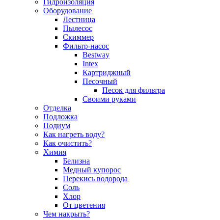
Гидроизоляция
Оборудование
Лестница
Пылесос
Скиммер
Фильтр-насос
Bestway
Intex
Картриджный
Песочный
Песок для фильтра
Своими руками
Отделка
Подложка
Подиум
Как нагреть воду?
Как очистить?
Химия
Белизна
Медный купорос
Перекись водорода
Соль
Хлор
От цветения
Чем накрыть?