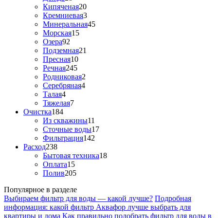
Кипяченая
20
Кремниевая
3
Минеральная
45
Морская
15
Озера
92
Подземная
21
Пресная
10
Речная
245
Родниковая
2
Серебряная
4
Талая
4
Тяжелая
7
Очистка
184
Из скважины
11
Сточные воды
17
Фильтрация
142
Расход
238
Бытовая техника
18
Оплата
15
Полив
205
Популярное в разделе
Выбираем фильтр для воды — какой лучше?
Подробная
информация: какой фильтр Аквафор лучше выбрать для
квартиры и дома
Как правильно подобрать фильтр для воды в