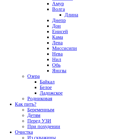
Амур
Волга
Длина
Днепр
Дон
Енисей
Кама
Лена
Миссисипи
Нева
Нил
Обь
Янцзы
Озера
Байкал
Белое
Ладожское
Родниковая
Как пить?
Беременным
Детям
Перед УЗИ
При похудении
Очистка
Из скважины