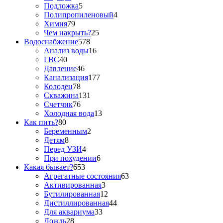
Подложка
5
Полипропиленовый
4
Химия
79
Чем накрыть?
25
Водоснабжение
578
Анализ воды
16
ГВС
40
Давление
46
Канализация
177
Колодец
78
Скважина
131
Счетчик
76
Холодная вода
13
Как пить?
80
Беременным
2
Детям
8
Перед УЗИ
4
При похудении
6
Какая бывает?
653
Агрегатные состояния
63
Активированная
3
Бутилированная
12
Дистиллированная
44
Для аквариума
33
Дождь
28