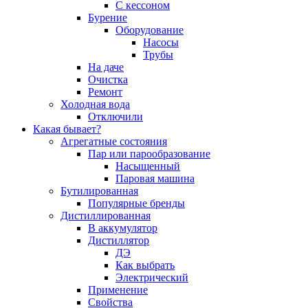
С кессоном
Бурение
Оборудование
Насосы
Трубы
На даче
Очистка
Ремонт
Холодная вода
Отключили
Какая бывает?
Агрегатные состояния
Пар или парообразование
Насыщенный
Паровая машина
Бутилированная
Популярные бренды
Дистиллированная
В аккумулятор
Дистиллятор
ДЭ
Как выбрать
Электрический
Применение
Свойства