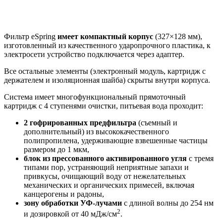
Фильтр eSpring
имеет компактный корпус
(327×128 мм),
изготовленный из качественного ударопрочного пластика, к
электросети устройство подключается через адаптер.
Все остальные элементы (электронный модуль, картридж с
держателем и изоляционная шайба) скрыты внутри корпуса.
Система имеет многофункциональный прямоточный
картридж с 4 ступенями очистки, питьевая вода проходит:
2 гофрированных предфильтра
(съемный и
дополнительный) из высококачественного
полипропилена, удерживающие взвешенные частицы
размером до 1 мкм,
блок из прессованного активированного угля
с тремя
типами пор, устраняющий неприятные запахи и
привкусы, очищающий воду от нежелательных
механических и органических примесей, включая
канцерогены и радоны,
зону обработки УФ-лучами
с длиной волны до 254 нм
2
и дозировкой от 40 мДж/см
.