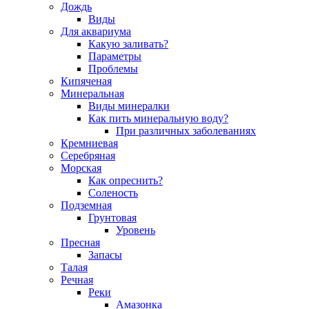
Дождь
Виды
Для аквариума
Какую заливать?
Параметры
Проблемы
Кипяченая
Минеральная
Виды минералки
Как пить минеральную воду?
При различных заболеваниях
Кремниевая
Серебряная
Морская
Как опреснить?
Соленость
Подземная
Грунтовая
Уровень
Пресная
Запасы
Талая
Речная
Реки
Амазонка