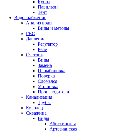
Купол
Павильон
Тент
Водоснабжение
Анализ воды
Виды и методы
ГВС
Давление
Регулятор
Реле
Счетчик
Виды
Замена
Пломбировка
Поверка
Сломался
Установка
Производители
Канализация
Трубы
Колодец
Скважина
Виды
Абиссинская
Артезианская