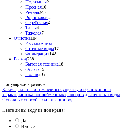
Подземная
21
Пресная
10
Речная
245
Родниковая
2
Серебряная
4
Талая
4
Тяжелая
7
Очистка
184
Из скважины
11
Сточные воды
17
Фильтрация
142
Расход
238
Бытовая техника
18
Оплата
15
Полив
205
Популярное в разделе
Какие фильтры от ржавчины существуют?
Описание и
характеристика ионообменных фильтров для очистки воды
Основные способы фильтрации воды
Пьёте ли вы воду из-под крана?
Да
Иногда