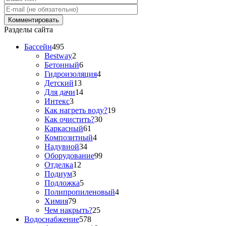
Разделы сайта
Бассейн
495
Bestway
2
Бетонный
6
Гидроизоляция
4
Детский
13
Для дачи
14
Интекс
3
Как нагреть воду?
19
Как очистить?
30
Каркасный
61
Композитный
4
Надувной
34
Оборудование
99
Отделка
12
Подиум
3
Подложка
5
Полипропиленовый
4
Химия
79
Чем накрыть?
25
Водоснабжение
578