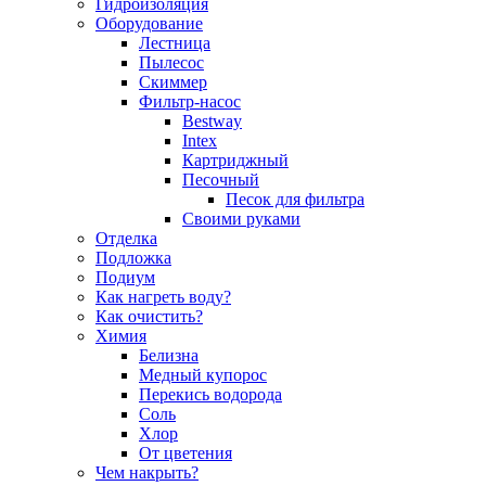
Гидроизоляция
Оборудование
Лестница
Пылесос
Скиммер
Фильтр-насос
Bestway
Intex
Картриджный
Песочный
Песок для фильтра
Своими руками
Отделка
Подложка
Подиум
Как нагреть воду?
Как очистить?
Химия
Белизна
Медный купорос
Перекись водорода
Соль
Хлор
От цветения
Чем накрыть?