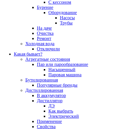
С кессоном
Бурение
Оборудование
Насосы
Трубы
На даче
Очистка
Ремонт
Холодная вода
Отключили
Какая бывает?
Агрегатные состояния
Пар или парообразование
Насыщенный
Паровая машина
Бутилированная
Популярные бренды
Дистиллированная
В аккумулятор
Дистиллятор
ДЭ
Как выбрать
Электрический
Применение
Свойства