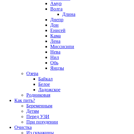
Амур
Волга
Длина
Днепр
Дон
Енисей
Кама
Лена
Миссисипи
Нева
Нил
Обь
Янцзы
Озера
Байкал
Белое
Ладожское
Родниковая
Как пить?
Беременным
Детям
Перед УЗИ
При похудении
Очистка
Из скважины