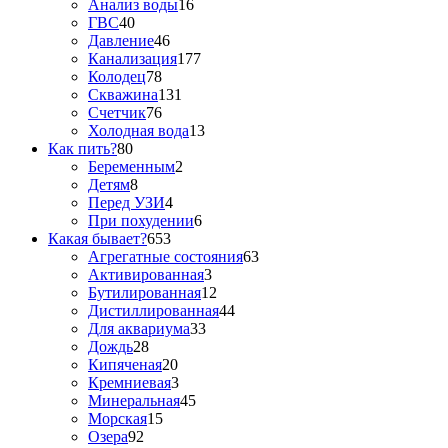
Анализ воды
16
ГВС
40
Давление
46
Канализация
177
Колодец
78
Скважина
131
Счетчик
76
Холодная вода
13
Как пить?
80
Беременным
2
Детям
8
Перед УЗИ
4
При похудении
6
Какая бывает?
653
Агрегатные состояния
63
Активированная
3
Бутилированная
12
Дистиллированная
44
Для аквариума
33
Дождь
28
Кипяченая
20
Кремниевая
3
Минеральная
45
Морская
15
Озера
92