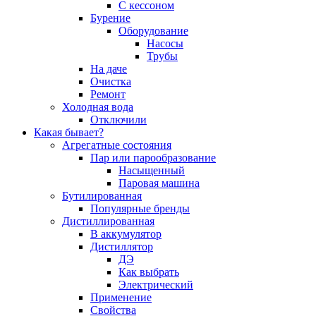
С кессоном
Бурение
Оборудование
Насосы
Трубы
На даче
Очистка
Ремонт
Холодная вода
Отключили
Какая бывает?
Агрегатные состояния
Пар или парообразование
Насыщенный
Паровая машина
Бутилированная
Популярные бренды
Дистиллированная
В аккумулятор
Дистиллятор
ДЭ
Как выбрать
Электрический
Применение
Свойства