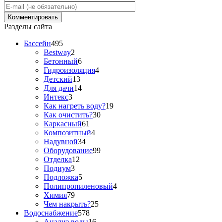
Разделы сайта
Бассейн
495
Bestway
2
Бетонный
6
Гидроизоляция
4
Детский
13
Для дачи
14
Интекс
3
Как нагреть воду?
19
Как очистить?
30
Каркасный
61
Композитный
4
Надувной
34
Оборудование
99
Отделка
12
Подиум
3
Подложка
5
Полипропиленовый
4
Химия
79
Чем накрыть?
25
Водоснабжение
578
Анализ воды
16