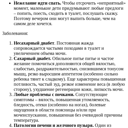
Нежелание идти спать.
Чтобы отсрочить «неприятный»
момент, маленькие дети придумывают любые предлоги
– попить, поесть, сходить в туалет, послушать сказку.
Поэтому вечером они могут выпить больше, чем на
самом деле хочется.
Заболевания:
Несахарный диабет
. Постоянная жажда
сопровождается частыми походами в туалет и
увеличением объема мочи.
Сахарный диабет.
Обильное питье питье и частое
желание помочиться дополняются общей вялостью,
слабостью, раздражительностью, снизившимся тонусом
мышц, резко выросшим аппетитом (особенно сильно
ребенка тянет к сладкому). Еще характерны повышенная
потливость, частый зуд, резкое изменение веса (в любую
сторону), ухудшение регенерации кожи, липкость мочи.
Любые проблемы с почками.
Сопутствующие
симптомы – вялость, повышенная утомляемость,
бледность, отеки (особенно на ногах), болевые
ощущения в области поясницы и/или при
мочеиспускании, повышенная без очевидной причины
температура.
Патологии печени и желчного пузыря.
Один из