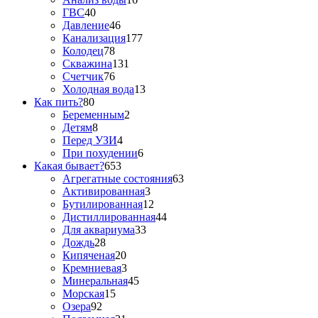
ГВС
40
Давление
46
Канализация
177
Колодец
78
Скважина
131
Счетчик
76
Холодная вода
13
Как пить?
80
Беременным
2
Детям
8
Перед УЗИ
4
При похудении
6
Какая бывает?
653
Агрегатные состояния
63
Активированная
3
Бутилированная
12
Дистиллированная
44
Для аквариума
33
Дождь
28
Кипяченая
20
Кремниевая
3
Минеральная
45
Морская
15
Озера
92