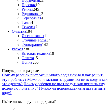
Подземная
21
Пресная
10
Речная
245
Родниковая
2
Серебряная
4
Талая
4
Тяжелая
7
Очистка
184
Из скважины
11
Сточные воды
17
Фильтрация
142
Расход
238
Бытовая техника
18
Оплата
15
Полив
205
Популярное в разделе
Почему ребенок пьет очень много воды ночью и как решить
эту проблему?
Можно ли заставить грудничка пить воду и как
это сделать?
Почему ребенок не пьет воду и как привить ему
полезную привычку?
Нужно ли новорожденным давать пить
воду?
Пьёте ли вы воду из-под крана?