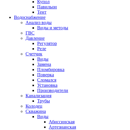
Купол
Павильон
Тент
Водоснабжение
Анализ воды
Виды и методы
ГВС
Давление
Регулятор
Реле
Счетчик
Виды
Замена
Пломбировка
Поверка
Сломался
Установка
Производители
Канализация
Трубы
Колодец
Скважина
Виды
Абиссинская
Артезианская