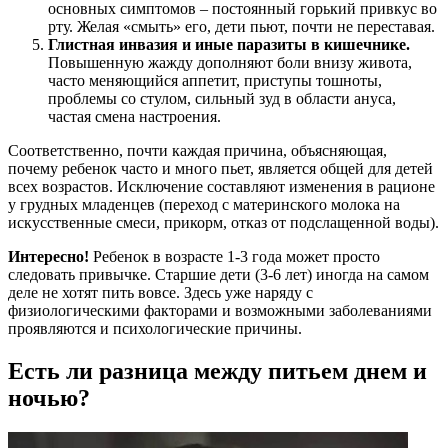
основных симптомов – постоянный горький привкус во
рту. Желая «смыть» его, дети пьют, почти не переставая.
Глистная инвазия и иные паразиты в кишечнике.
Повышенную жажду дополняют боли внизу живота,
часто меняющийся аппетит, приступы тошноты,
проблемы со стулом, сильный зуд в области ануса,
частая смена настроения.
Соответственно, почти каждая причина, объясняющая,
почему ребенок часто и много пьет, является общей для детей
всех возрастов. Исключение составляют изменения в рационе
у грудных младенцев (переход с материнского молока на
искусственные смеси, прикорм, отказ от подслащенной воды).
Интересно!
Ребенок в возрасте 1-3 года может просто
следовать привычке. Старшие дети (3-6 лет) иногда на самом
деле не хотят пить вовсе. Здесь уже наряду с
физиологическими факторами и возможными заболеваниями
проявляются и психологические причины.
Есть ли разница между питьем днем и
ночью?