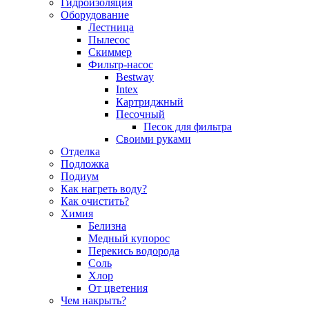
Гидроизоляция
Оборудование
Лестница
Пылесос
Скиммер
Фильтр-насос
Bestway
Intex
Картриджный
Песочный
Песок для фильтра
Своими руками
Отделка
Подложка
Подиум
Как нагреть воду?
Как очистить?
Химия
Белизна
Медный купорос
Перекись водорода
Соль
Хлор
От цветения
Чем накрыть?