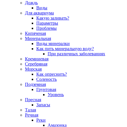
Дождь
Виды
Для аквариума
Какую заливать?
Параметры
Проблемы
Кипяченая
Минеральная
Виды минералки
Как пить минеральную воду?
При различных заболеваниях
Кремниевая
Серебряная
Морская
Как опреснить?
Соленость
Подземная
Грунтовая
Уровень
Пресная
Запасы
Талая
Речная
Реки
Амазонка