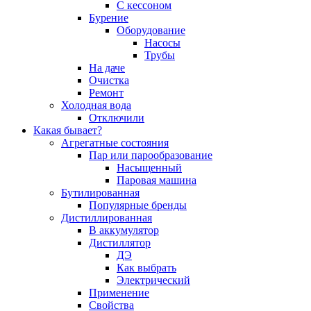
С кессоном
Бурение
Оборудование
Насосы
Трубы
На даче
Очистка
Ремонт
Холодная вода
Отключили
Какая бывает?
Агрегатные состояния
Пар или парообразование
Насыщенный
Паровая машина
Бутилированная
Популярные бренды
Дистиллированная
В аккумулятор
Дистиллятор
ДЭ
Как выбрать
Электрический
Применение
Свойства