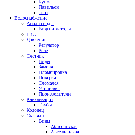
Купол
Павильон
Тент
Водоснабжение
Анализ воды
Виды и методы
ГВС
Давление
Регулятор
Реле
Счетчик
Виды
Замена
Пломбировка
Поверка
Сломался
Установка
Производители
Канализация
Трубы
Колодец
Скважина
Виды
Абиссинская
Артезианская