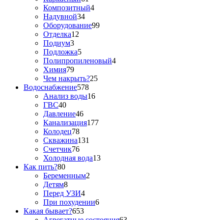
Композитный
4
Надувной
34
Оборудование
99
Отделка
12
Подиум
3
Подложка
5
Полипропиленовый
4
Химия
79
Чем накрыть?
25
Водоснабжение
578
Анализ воды
16
ГВС
40
Давление
46
Канализация
177
Колодец
78
Скважина
131
Счетчик
76
Холодная вода
13
Как пить?
80
Беременным
2
Детям
8
Перед УЗИ
4
При похудении
6
Какая бывает?
653
Агрегатные состояния
63