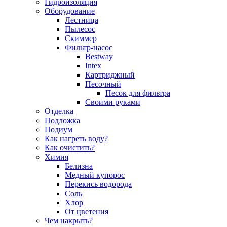
Гидроизоляция
Оборудование
Лестница
Пылесос
Скиммер
Фильтр-насос
Bestway
Intex
Картриджный
Песочный
Песок для фильтра
Своими руками
Отделка
Подложка
Подиум
Как нагреть воду?
Как очистить?
Химия
Белизна
Медный купорос
Перекись водорода
Соль
Хлор
От цветения
Чем накрыть?