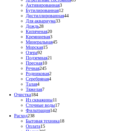
Активированная
3
Бутилированная
12
Дистиллированная
44
Для аквариума
33
Дождь
28
Кипяченая
20
Кремниевая
3
Минеральная
45
Морская
15
Озера
92
Подземная
21
Пресная
10
Речная
245
Родниковая
2
Серебряная
4
Талая
4
Тяжелая
7
Очистка
184
Из скважины
11
Сточные воды
17
Фильтрация
142
Расход
238
Бытовая техника
18
Оплата
15