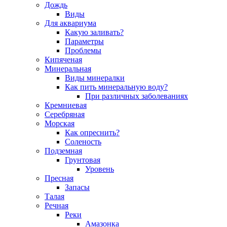
Дождь
Виды
Для аквариума
Какую заливать?
Параметры
Проблемы
Кипяченая
Минеральная
Виды минералки
Как пить минеральную воду?
При различных заболеваниях
Кремниевая
Серебряная
Морская
Как опреснить?
Соленость
Подземная
Грунтовая
Уровень
Пресная
Запасы
Талая
Речная
Реки
Амазонка