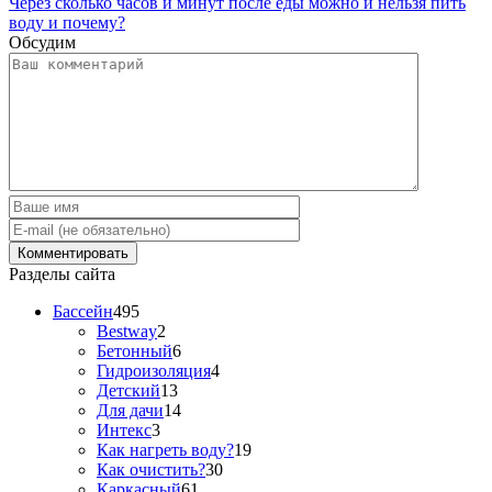
Через сколько часов и минут после еды можно и нельзя пить
воду и почему?
Обсудим
Разделы сайта
Бассейн
495
Bestway
2
Бетонный
6
Гидроизоляция
4
Детский
13
Для дачи
14
Интекс
3
Как нагреть воду?
19
Как очистить?
30
Каркасный
61