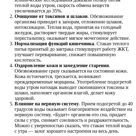
теплой воды утром, скорость обмена веществ
увеличивается до 35%.
Очищение от токсинов и шлаков
. Обезвоживание
организма приводит к запорам, отложению шлаков,
интоксикации. Теплая вода, принятая на голодный
желудок, растворяет твердые жиры, стимулирует
перистальтику, оказывает мягкое мочегонное действие.
Нормализация функций кишечника
. Стакан теплого
питья принятый до завтрака стимулирует работу ЖКТ,
улучшает переваривание, снижает повышенную
кислотность.
Оздоровление кожи и замедление старения
.
Обезвоживание сразу сказывается на состоянии кожи.
Кожа истончается, трескается, возникают
преждевременные морщины. Употребление подогретой
воды утром натощак выводит скопившиеся токсины и
шлаки, наполняет организм влагой, делает кожу
здоровой.
Влияние на нервную систему
. Прием подогретой до 40
градусов воды оказывает благоприятное воздействие на
нервную систему. «Будит» организм ото сна, придает
силы с утра, снимает сонливость и раздражительность.
Можно с уверенностью сказать, что стакан теплой воды
с утра — залог хорошего настроения на весь день.