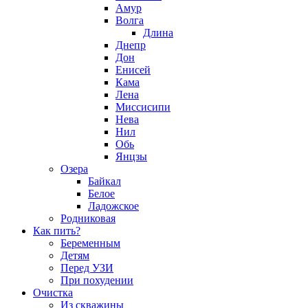
Амур
Волга
Длина
Днепр
Дон
Енисей
Кама
Лена
Миссисипи
Нева
Нил
Обь
Янцзы
Озера
Байкал
Белое
Ладожское
Родниковая
Как пить?
Беременным
Детям
Перед УЗИ
При похудении
Очистка
Из скважины