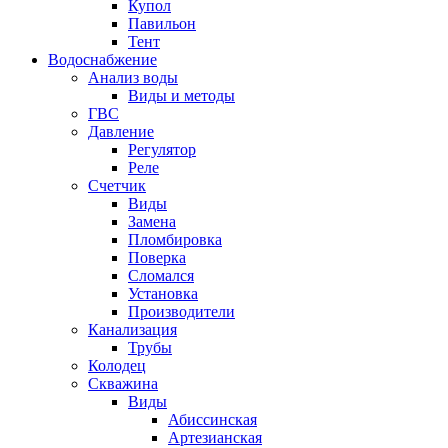
Купол
Павильон
Тент
Водоснабжение
Анализ воды
Виды и методы
ГВС
Давление
Регулятор
Реле
Счетчик
Виды
Замена
Пломбировка
Поверка
Сломался
Установка
Производители
Канализация
Трубы
Колодец
Скважина
Виды
Абиссинская
Артезианская