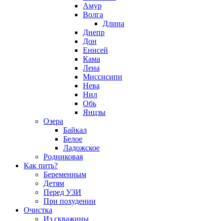
Амур
Волга
Длина
Днепр
Дон
Енисей
Кама
Лена
Миссисипи
Нева
Нил
Обь
Янцзы
Озера
Байкал
Белое
Ладожское
Родниковая
Как пить?
Беременным
Детям
Перед УЗИ
При похудении
Очистка
Из скважины