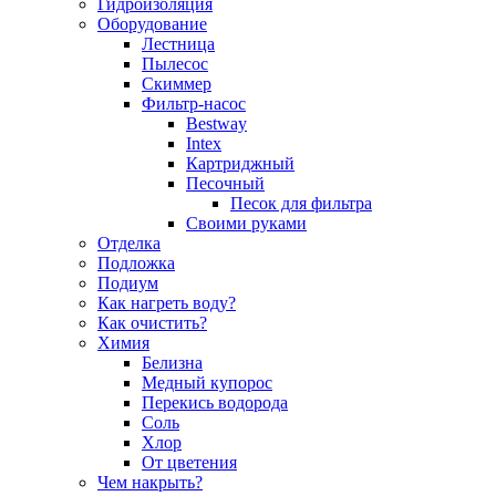
Гидроизоляция
Оборудование
Лестница
Пылесос
Скиммер
Фильтр-насос
Bestway
Intex
Картриджный
Песочный
Песок для фильтра
Своими руками
Отделка
Подложка
Подиум
Как нагреть воду?
Как очистить?
Химия
Белизна
Медный купорос
Перекись водорода
Соль
Хлор
От цветения
Чем накрыть?