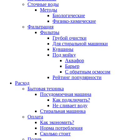
Сточные воды
Методы
Биологические
Физико-химические
Фильтрация
Фильтры
Грубой очистки
Для стиральной машинки
Кувшины
Под мойку
Аквафор
Барьер
С обратным осмосом
Рейтинг популярности
Расход
Бытовая техника
Посудомоечная машина
Как подключить?
Не сливает воду
Стиральная машинка
Оплата
Как экономить?
Норма потребления
Сколько стоит
Полив