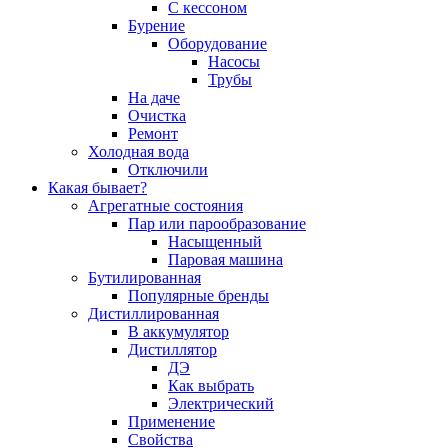
С кессоном
Бурение
Оборудование
Насосы
Трубы
На даче
Очистка
Ремонт
Холодная вода
Отключили
Какая бывает?
Агрегатные состояния
Пар или парообразование
Насыщенный
Паровая машина
Бутилированная
Популярные бренды
Дистиллированная
В аккумулятор
Дистиллятор
ДЭ
Как выбрать
Электрический
Применение
Свойства