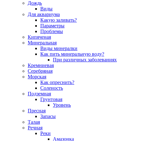
Дождь
Виды
Для аквариума
Какую заливать?
Параметры
Проблемы
Кипяченая
Минеральная
Виды минералки
Как пить минеральную воду?
При различных заболеваниях
Кремниевая
Серебряная
Морская
Как опреснить?
Соленость
Подземная
Грунтовая
Уровень
Пресная
Запасы
Талая
Речная
Реки
Амазонка