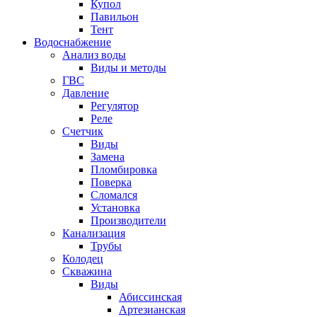
Купол
Павильон
Тент
Водоснабжение
Анализ воды
Виды и методы
ГВС
Давление
Регулятор
Реле
Счетчик
Виды
Замена
Пломбировка
Поверка
Сломался
Установка
Производители
Канализация
Трубы
Колодец
Скважина
Виды
Абиссинская
Артезианская