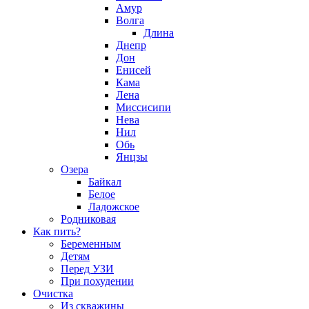
Амур
Волга
Длина
Днепр
Дон
Енисей
Кама
Лена
Миссисипи
Нева
Нил
Обь
Янцзы
Озера
Байкал
Белое
Ладожское
Родниковая
Как пить?
Беременным
Детям
Перед УЗИ
При похудении
Очистка
Из скважины