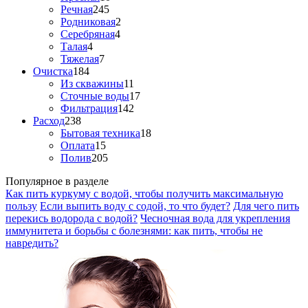
Речная
245
Родниковая
2
Серебряная
4
Талая
4
Тяжелая
7
Очистка
184
Из скважины
11
Сточные воды
17
Фильтрация
142
Расход
238
Бытовая техника
18
Оплата
15
Полив
205
Популярное в разделе
Как пить куркуму с водой, чтобы получить максимальную
пользу
Если выпить воду с содой, то что будет?
Для чего пить
перекись водорода с водой?
Чесночная вода для укрепления
иммунитета и борьбы с болезнями: как пить, чтобы не
навредить?