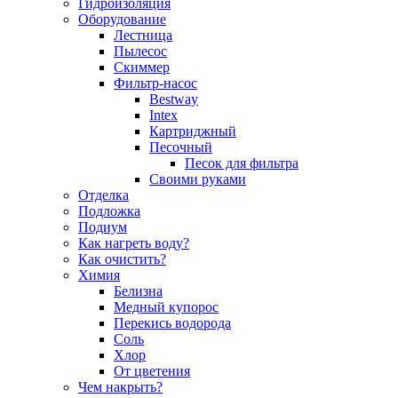
Гидроизоляция
Оборудование
Лестница
Пылесос
Скиммер
Фильтр-насос
Bestway
Intex
Картриджный
Песочный
Песок для фильтра
Своими руками
Отделка
Подложка
Подиум
Как нагреть воду?
Как очистить?
Химия
Белизна
Медный купорос
Перекись водорода
Соль
Хлор
От цветения
Чем накрыть?