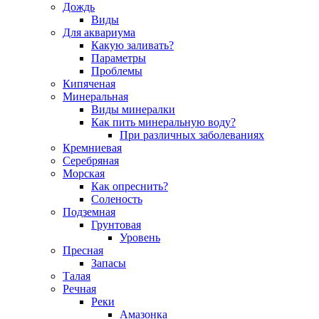
Дождь
Виды
Для аквариума
Какую заливать?
Параметры
Проблемы
Кипяченая
Минеральная
Виды минералки
Как пить минеральную воду?
При различных заболеваниях
Кремниевая
Серебряная
Морская
Как опреснить?
Соленость
Подземная
Грунтовая
Уровень
Пресная
Запасы
Талая
Речная
Реки
Амазонка