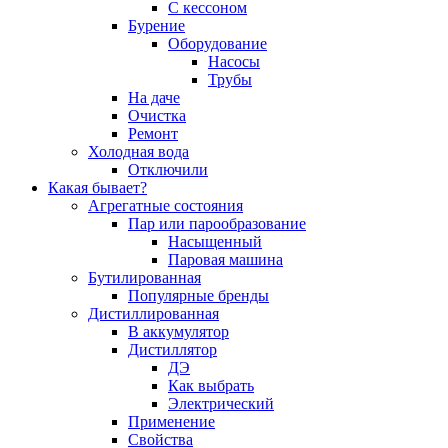
С кессоном
Бурение
Оборудование
Насосы
Трубы
На даче
Очистка
Ремонт
Холодная вода
Отключили
Какая бывает?
Агрегатные состояния
Пар или парообразование
Насыщенный
Паровая машина
Бутилированная
Популярные бренды
Дистиллированная
В аккумулятор
Дистиллятор
ДЭ
Как выбрать
Электрический
Применение
Свойства