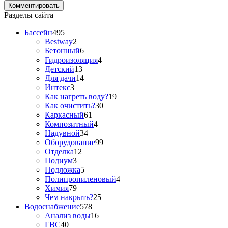
Разделы сайта
Бассейн
495
Bestway
2
Бетонный
6
Гидроизоляция
4
Детский
13
Для дачи
14
Интекс
3
Как нагреть воду?
19
Как очистить?
30
Каркасный
61
Композитный
4
Надувной
34
Оборудование
99
Отделка
12
Подиум
3
Подложка
5
Полипропиленовый
4
Химия
79
Чем накрыть?
25
Водоснабжение
578
Анализ воды
16
ГВС
40