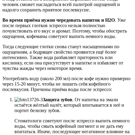
человек сможет насладиться всей палитрой ощущений и
надолго сохранить приятное послевкусие.
Во время приёма нужно чередовать напиток и H2O
. Уже
после первых глотков эспрессо нельзя полностью
почувствовать его вкус и аромат. Поэтому, чтобы обострить
ощущения, кофеманы советуют выпить немного воды.
Тогда следующие глотки снова станут насыщенными по
ощущениям, а бодрящее свойство проявится ещё более
интенсивно. Также вода разбавляет приторность или
кислинку, если она присутствует в напитке и избавляет от
чувства жажды через некоторое время.
Употреблять воду (около 200 мл) после кофе нужно примерно
через 15-20 минут, чтобы не лишить себя кофейного
послевкусия. Причины приёма воды после эспрессо:
Защита зубов
. От напитка на эмали
остаётся жёлтый налёт, который впитывается в неё и
портит белизну зубов.
Стоматологи советуют после эспрессо выпить немного
воды, чтобы смыть кофейный пигмент и не дать ему
впитаться. Иначе, последующее негативное влияние на