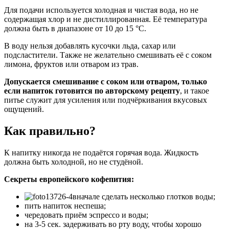
Для подачи используется холодная и чистая вода, но не
содержащая хлор и не дистиллированная. Её температура
должна быть в диапазоне от 10 до 15 °С.
В воду нельзя добавлять кусочки льда, сахар или
подсластители. Также не желательно смешивать её с соком
лимона, фруктов или отваром из трав.
Допускается смешивание с соком или отваром, только
если напиток готовится по авторскому рецепту
, и такое
питье служит для усиления или подчёркивания вкусовых
ощущений.
Как правильно?
К напитку никогда не подаётся горячая вода. Жидкость
должна быть холодной, но не студёной.
Секреты европейского кофепития:
вначале сделать несколько глотков воды;
пить напиток неспеша;
чередовать приём эспрессо и воды;
на 3-5 сек. задерживать во рту воду, чтобы хорошо