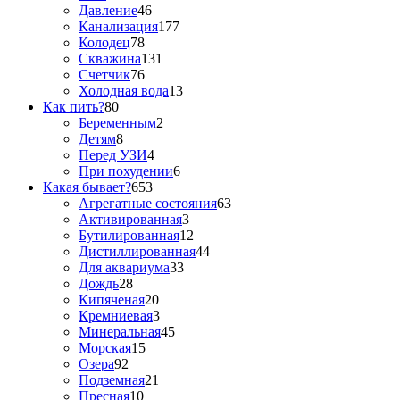
Давление
46
Канализация
177
Колодец
78
Скважина
131
Счетчик
76
Холодная вода
13
Как пить?
80
Беременным
2
Детям
8
Перед УЗИ
4
При похудении
6
Какая бывает?
653
Агрегатные состояния
63
Активированная
3
Бутилированная
12
Дистиллированная
44
Для аквариума
33
Дождь
28
Кипяченая
20
Кремниевая
3
Минеральная
45
Морская
15
Озера
92
Подземная
21
Пресная
10