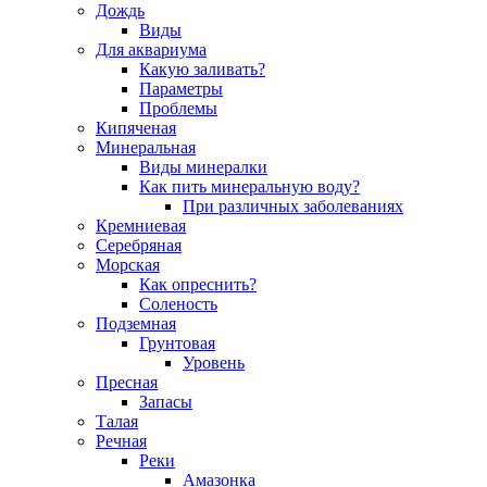
Дождь
Виды
Для аквариума
Какую заливать?
Параметры
Проблемы
Кипяченая
Минеральная
Виды минералки
Как пить минеральную воду?
При различных заболеваниях
Кремниевая
Серебряная
Морская
Как опреснить?
Соленость
Подземная
Грунтовая
Уровень
Пресная
Запасы
Талая
Речная
Реки
Амазонка