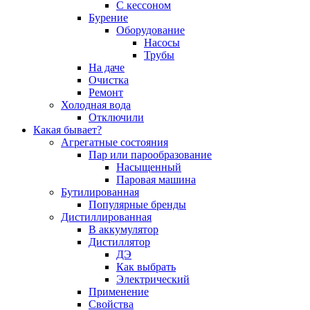
С кессоном
Бурение
Оборудование
Насосы
Трубы
На даче
Очистка
Ремонт
Холодная вода
Отключили
Какая бывает?
Агрегатные состояния
Пар или парообразование
Насыщенный
Паровая машина
Бутилированная
Популярные бренды
Дистиллированная
В аккумулятор
Дистиллятор
ДЭ
Как выбрать
Электрический
Применение
Свойства