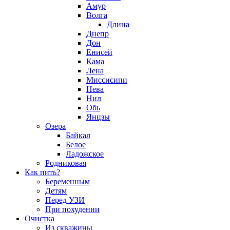
Амур
Волга
Длина
Днепр
Дон
Енисей
Кама
Лена
Миссисипи
Нева
Нил
Обь
Янцзы
Озера
Байкал
Белое
Ладожское
Родниковая
Как пить?
Беременным
Детям
Перед УЗИ
При похудении
Очистка
Из скважины