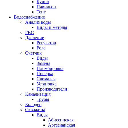
Купол
Павильон
Тент
Водоснабжение
Анализ воды
Виды и методы
ГВС
Давление
Регулятор
Реле
Счетчик
Виды
Замена
Пломбировка
Поверка
Сломался
Установка
Производители
Канализация
Трубы
Колодец
Скважина
Виды
Абиссинская
Артезианская