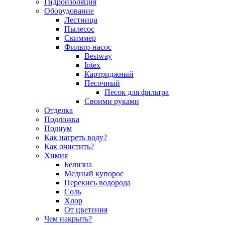
Гидроизоляция
Оборудование
Лестница
Пылесос
Скиммер
Фильтр-насос
Bestway
Intex
Картриджный
Песочный
Песок для фильтра
Своими руками
Отделка
Подложка
Подиум
Как нагреть воду?
Как очистить?
Химия
Белизна
Медный купорос
Перекись водорода
Соль
Хлор
От цветения
Чем накрыть?