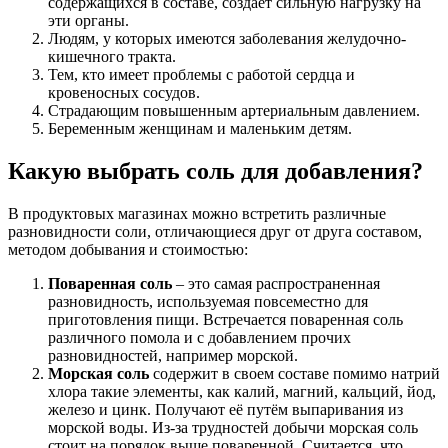
содержащихся в составе, создает сильную нагрузку на
эти органы.
Людям, у которых имеются заболевания желудочно-
кишечного тракта.
Тем, кто имеет проблемы с работой сердца и
кровеносных сосудов.
Страдающим повышенным артериальным давлением.
Беременным женщинам и маленьким детям.
Какую выбрать соль для добавления?
В продуктовых магазинах можно встретить различные
разновидности соли, отличающиеся друг от друга составом,
методом добывания и стоимостью:
Поваренная соль
– это самая распространенная
разновидность, используемая повсеместно для
приготовления пищи. Встречается поваренная соль
различного помола и с добавлением прочих
разновидностей, например морской.
Морская соль
содержит в своем составе помимо натрий
хлора такие элементы, как калий, магний, кальций, йод,
железо и цинк. Получают её путём выпаривания из
морской воды. Из-за трудностей добычи морская соль
стоит на порядок выше поваренной. Считается, что