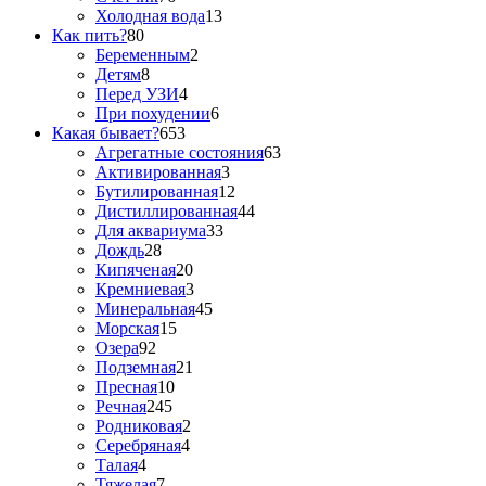
Холодная вода
13
Как пить?
80
Беременным
2
Детям
8
Перед УЗИ
4
При похудении
6
Какая бывает?
653
Агрегатные состояния
63
Активированная
3
Бутилированная
12
Дистиллированная
44
Для аквариума
33
Дождь
28
Кипяченая
20
Кремниевая
3
Минеральная
45
Морская
15
Озера
92
Подземная
21
Пресная
10
Речная
245
Родниковая
2
Серебряная
4
Талая
4
Тяжелая
7