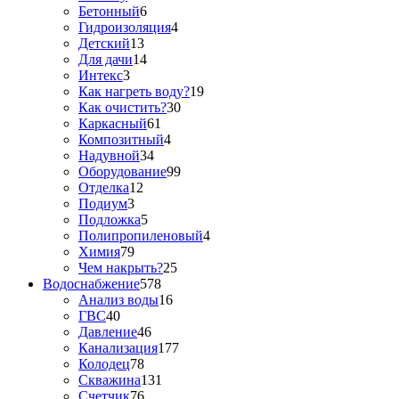
Бетонный
6
Гидроизоляция
4
Детский
13
Для дачи
14
Интекс
3
Как нагреть воду?
19
Как очистить?
30
Каркасный
61
Композитный
4
Надувной
34
Оборудование
99
Отделка
12
Подиум
3
Подложка
5
Полипропиленовый
4
Химия
79
Чем накрыть?
25
Водоснабжение
578
Анализ воды
16
ГВС
40
Давление
46
Канализация
177
Колодец
78
Скважина
131
Счетчик
76