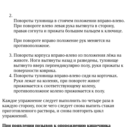
Повороты туловища в стоячем положении вправо-влево.
При повороте влево левая рука вытянута в сторону,
правая согнута и прижата большим пальцем к ключице.
При повороте вправо положение рук меняется на
противоположное.
Повороты корпуса вправо-влево из положения лёжа на
животе. Ноги вытянуты назад и разведены, туловище
вытянуто вверх перпендикулярно полу, руки прижаты к
поверхности коврика.
Повороты туловища вправо-влево сидя на корточках.
Руки лежат на коленях, при повороте живот
прижимается к соответствующему колену,
противоположное колено прижимается к полу.
Каждое упражнение следует выполнить по четыре раза в
каждую сторону, после чего следует снова выпить стакан
приготовленного раствора, и снова повторить цикл
упражнений.
При появлении позывов к опорожнению кишечника