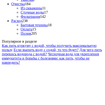
Очистка
184
Из скважины
11
Сточные воды
17
Фильтрация
142
Расход
238
Бытовая техника
18
Оплата
15
Полив
205
Популярное в разделе
Как пить куркуму с водой, чтобы получить максимальную
пользу
Если выпить воду с содой, то что будет?
Для чего пить
перекись водорода с водой?
Чесночная вода для укрепления
иммунитета и борьбы с болезнями: как пить, чтобы не
навредить?