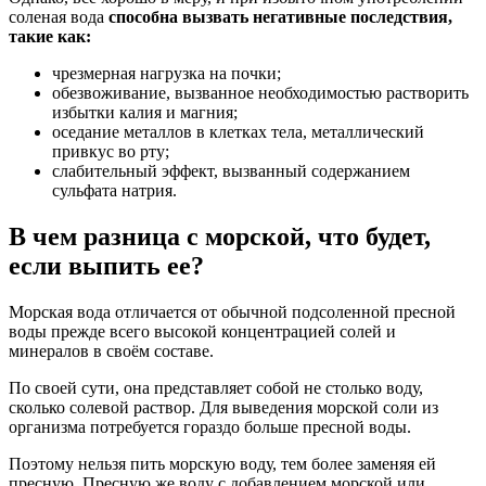
соленая вода
способна вызвать негативные последствия,
такие как: ­
чрезмерная нагрузка на почки;
обезвоживание, вызванное необходимостью растворить
избытки калия и магния;
оседание металлов в клетках тела, металлический
привкус во рту;
слабительный эффект, вызванный содержанием
сульфата натрия.
В чем разница с морской, что будет,
если выпить ее?
Морская вода отличается от обычной подсоленной пресной
воды прежде всего высокой концентрацией солей и
минералов в своём составе.
По своей сути, она представляет собой не столько воду,
сколько солевой раствор. Для выведения морской соли из
организма потребуется гораздо больше пресной воды.
Поэтому нельзя пить морскую воду, тем более заменяя ей
пресную. Пресную же воду с добавлением морской или