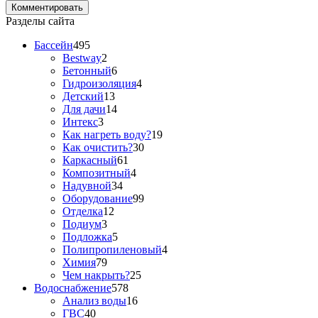
Разделы сайта
Бассейн
495
Bestway
2
Бетонный
6
Гидроизоляция
4
Детский
13
Для дачи
14
Интекс
3
Как нагреть воду?
19
Как очистить?
30
Каркасный
61
Композитный
4
Надувной
34
Оборудование
99
Отделка
12
Подиум
3
Подложка
5
Полипропиленовый
4
Химия
79
Чем накрыть?
25
Водоснабжение
578
Анализ воды
16
ГВС
40