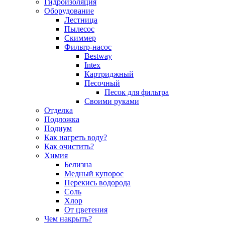
Гидроизоляция
Оборудование
Лестница
Пылесос
Скиммер
Фильтр-насос
Bestway
Intex
Картриджный
Песочный
Песок для фильтра
Своими руками
Отделка
Подложка
Подиум
Как нагреть воду?
Как очистить?
Химия
Белизна
Медный купорос
Перекись водорода
Соль
Хлор
От цветения
Чем накрыть?