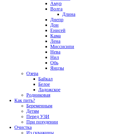
Амур
Волга
Длина
Днепр
Дон
Енисей
Кама
Лена
Миссисипи
Нева
Нил
Обь
Янцзы
Озера
Байкал
Белое
Ладожское
Родниковая
Как пить?
Беременным
Детям
Перед УЗИ
При похудении
Очистка
Из скважины