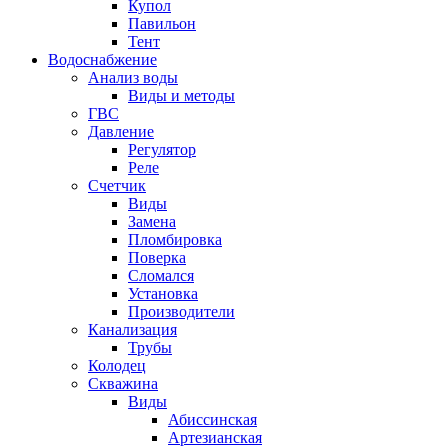
Купол
Павильон
Тент
Водоснабжение
Анализ воды
Виды и методы
ГВС
Давление
Регулятор
Реле
Счетчик
Виды
Замена
Пломбировка
Поверка
Сломался
Установка
Производители
Канализация
Трубы
Колодец
Скважина
Виды
Абиссинская
Артезианская