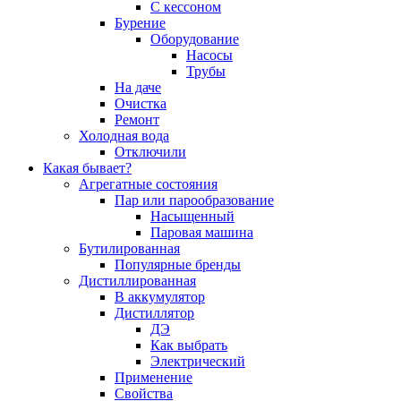
С кессоном
Бурение
Оборудование
Насосы
Трубы
На даче
Очистка
Ремонт
Холодная вода
Отключили
Какая бывает?
Агрегатные состояния
Пар или парообразование
Насыщенный
Паровая машина
Бутилированная
Популярные бренды
Дистиллированная
В аккумулятор
Дистиллятор
ДЭ
Как выбрать
Электрический
Применение
Свойства