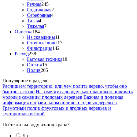
Речная
245
Родниковая
2
Серебряная
4
Талая
4
Тяжелая
7
Очистка
184
Из скважины
11
Сточные воды
17
Фильтрация
142
Расход
238
Бытовая техника
18
Оплата
15
Полив
205
Популярное в разделе
Расчищаем территорию, или чем полить дерево, чтобы оно
быстро засохло
На заметку садоводу: как правильно поливать
молодые саженцы плодовых деревьев
Важная и полезная
информация о правильном поливе плодовых деревьев
Грамотный полив фруктовых и ягодных деревьев и
кустарников весной
Пьёте ли вы воду из-под крана?
Да