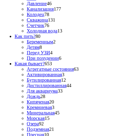
Давление
46
Канализация
177
Колодец
78
Скважина
131
Счетчик
76
Холодная вода
13
Как пить?
80
Беременным
2
Детям
8
Перед УЗИ
4
При похудении
6
Какая бывает?
653
Агрегатные состояния
63
Активированная
3
Бутилированная
12
Дистиллированная
44
Для аквариума
33
Дождь
28
Кипяченая
20
Кремниевая
3
Минеральная
45
Морская
15
Озера
92
Подземная
21
Пресная
10