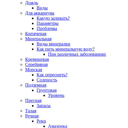
Дождь
Виды
Для аквариума
Какую заливать?
Параметры
Проблемы
Кипяченая
Минеральная
Виды минералки
Как пить минеральную воду?
При различных заболеваниях
Кремниевая
Серебряная
Морская
Как опреснить?
Соленость
Подземная
Грунтовая
Уровень
Пресная
Запасы
Талая
Речная
Реки
Амазонка