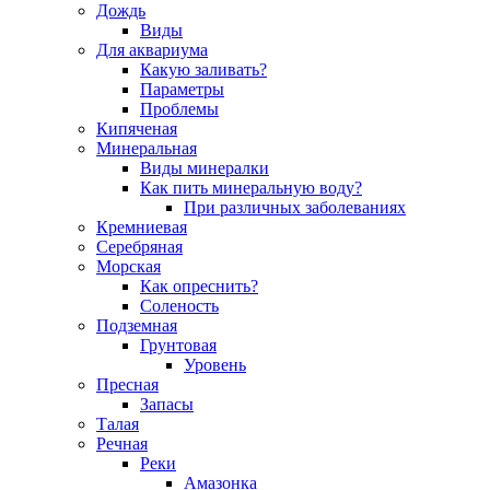
Дождь
Виды
Для аквариума
Какую заливать?
Параметры
Проблемы
Кипяченая
Минеральная
Виды минералки
Как пить минеральную воду?
При различных заболеваниях
Кремниевая
Серебряная
Морская
Как опреснить?
Соленость
Подземная
Грунтовая
Уровень
Пресная
Запасы
Талая
Речная
Реки
Амазонка