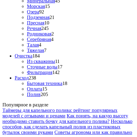
Минеральная
45
Морская
15
Озера
92
Подземная
21
Пресная
10
Речная
245
Родниковая
2
Серебряная
4
Талая
4
Тяжелая
7
Очистка
184
Из скважины
11
Сточные воды
17
Фильтрация
142
Расход
238
Бытовая техника
18
Оплата
15
Полив
205
Популярное в разделе
Таймеры для капельного полива: рейтинг популярных
моделей с отзывами и ценами
Как понять, на какую высоту
необходимо ставить бочку для капельного полива?
Несколько
способов, как сделать капельный полив из пластиковых
бутылок своими руками
Советы агронома или как правильно