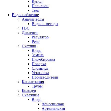
Купол
Павильон
Тент
Водоснабжение
Анализ воды
Виды и методы
ГВС
Давление
Регулятор
Реле
Счетчик
Виды
Замена
Пломбировка
Поверка
Сломался
Установка
Производители
Канализация
Трубы
Колодец
Скважина
Виды
Абиссинская
Артезианская