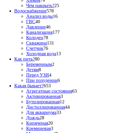
Химия
79
Чем накрыть?
25
Водоснабжение
578
Анализ воды
16
ГВС
40
Давление
46
Канализация
177
Колодец
78
Скважина
131
Счетчик
76
Холодная вода
13
Как пить?
80
Беременным
2
Детям
8
Перед УЗИ
4
При похудении
6
Какая бывает?
653
Агрегатные состояния
63
Активированная
3
Бутилированная
12
Дистиллированная
44
Для аквариума
33
Дождь
28
Кипяченая
20
Кремниевая
3