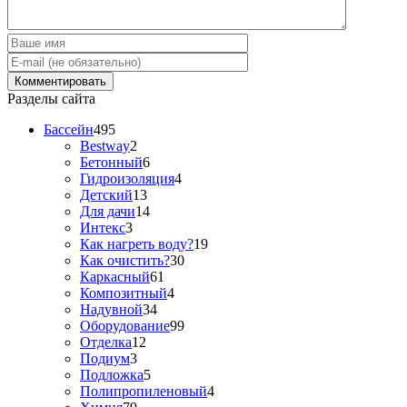
Разделы сайта
Бассейн
495
Bestway
2
Бетонный
6
Гидроизоляция
4
Детский
13
Для дачи
14
Интекс
3
Как нагреть воду?
19
Как очистить?
30
Каркасный
61
Композитный
4
Надувной
34
Оборудование
99
Отделка
12
Подиум
3
Подложка
5
Полипропиленовый
4