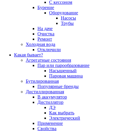
С кессоном
Бурение
Оборудование
Насосы
Трубы
На даче
Очистка
Ремонт
Холодная вода
Отключили
Какая бывает?
Агрегатные состояния
Пар или парообразование
Насыщенный
Паровая машина
Бутилированная
Популярные бренды
Дистиллированная
В аккумулятор
Дистиллятор
ДЭ
Как выбрать
Электрический
Применение
Свойства