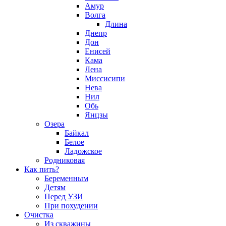
Амур
Волга
Длина
Днепр
Дон
Енисей
Кама
Лена
Миссисипи
Нева
Нил
Обь
Янцзы
Озера
Байкал
Белое
Ладожское
Родниковая
Как пить?
Беременным
Детям
Перед УЗИ
При похудении
Очистка
Из скважины