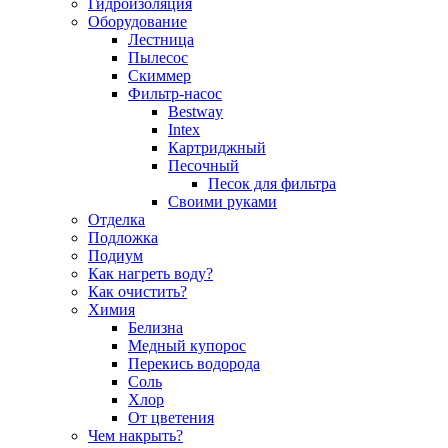
Гидроизоляция
Оборудование
Лестница
Пылесос
Скиммер
Фильтр-насос
Bestway
Intex
Картриджный
Песочный
Песок для фильтра
Своими руками
Отделка
Подложка
Подиум
Как нагреть воду?
Как очистить?
Химия
Белизна
Медный купорос
Перекись водорода
Соль
Хлор
От цветения
Чем накрыть?