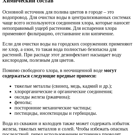
Химический состав
Основной источник для полива цветов в городе – это
водопровод. Для очистки воды в централизованных системах
чаще всего используются соединения хлора, которые наносят
непоправимый ущерб растениям. Для испарения хлора
применяют фильтрацию, отстаивание или кипячение.
Если для очистки воды на городских сооружениях применяют
не хлор, а озон, то такая вода полностью безопасна для
растений. При распаде этот дезинфектант насыщает воду
кислородом, полезным для цветов.
Помимо свободного хлора, в неочищенной воде
могут
содержаться следующие вредные примеси:
тяжелые металлы (свинец, медь, кадмий и др.);
хлорорганические и органические соединения;
оксиды железа (ржавчина);
фенолы;
посторонние механические частицы;
пестициды, инсектициды и гербициды.
Вода из скважин и колодцев также может содержать избыток
железа, тяжелых металлов и солей. Чтобы избежать опасных
последствий, перед использованием источника проводят