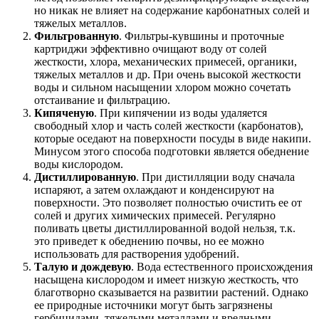
но никак не влияет на содержание карбонатных солей и
тяжелых металлов.
Фильтрованную
. Фильтры-кувшины и проточные
картриджи эффективно очищают воду от солей
жесткости, хлора, механических примесей, органики,
тяжелых металлов и др. При очень высокой жесткости
воды и сильном насыщении хлором можно сочетать
отстаивание и фильтрацию.
Кипяченую
. При кипячении из воды удаляется
свободный хлор и часть солей жесткости (карбонатов),
которые оседают на поверхности посуды в виде накипи.
Минусом этого способа подготовки является обеднение
воды кислородом.
Дистиллированную
. При дистилляции воду сначала
испаряют, а затем охлаждают и конденсируют на
поверхности. Это позволяет полностью очистить ее от
солей и других химических примесей. Регулярно
поливать цветы дистиллированной водой нельзя, т.к.
это приведет к обеднению почвы, но ее можно
использовать для растворения удобрений.
Талую и дождевую
. Вода естественного происхождения
насыщена кислородом и имеет низкую жесткость, что
благотворно сказывается на развитии растений. Однако
ее природные источники могут быть загрязнены
гербицидами, тяжелыми металлами и вредными