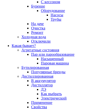
С кессоном
Бурение
Оборудование
Насосы
Трубы
На даче
Очистка
Ремонт
Холодная вода
Отключили
Какая бывает?
Агрегатные состояния
Пар или парообразование
Насыщенный
Паровая машина
Бутилированная
Популярные бренды
Дистиллированная
В аккумулятор
Дистиллятор
ДЭ
Как выбрать
Электрический
Применение
Свойства