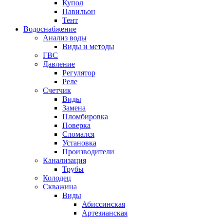
Купол
Павильон
Тент
Водоснабжение
Анализ воды
Виды и методы
ГВС
Давление
Регулятор
Реле
Счетчик
Виды
Замена
Пломбировка
Поверка
Сломался
Установка
Производители
Канализация
Трубы
Колодец
Скважина
Виды
Абиссинская
Артезианская