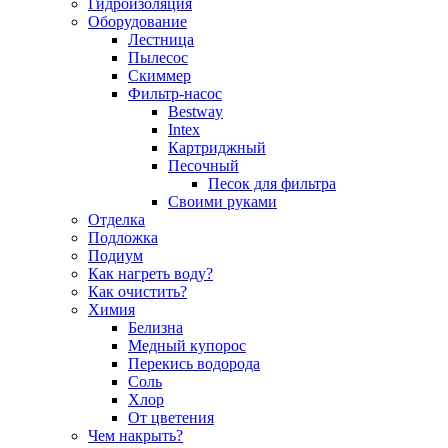
Гидроизоляция
Оборудование
Лестница
Пылесос
Скиммер
Фильтр-насос
Bestway
Intex
Картриджный
Песочный
Песок для фильтра
Своими руками
Отделка
Подложка
Подиум
Как нагреть воду?
Как очистить?
Химия
Белизна
Медный купорос
Перекись водорода
Соль
Хлор
От цветения
Чем накрыть?