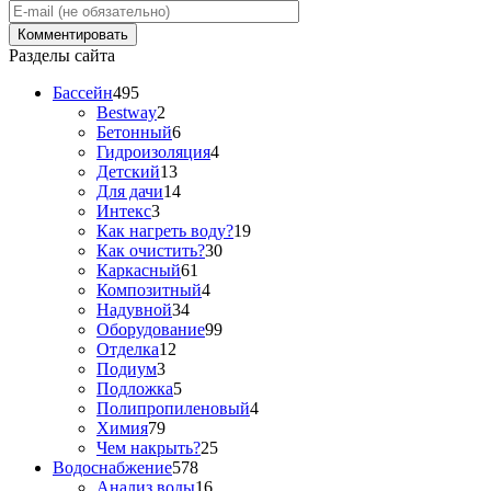
Разделы сайта
Бассейн
495
Bestway
2
Бетонный
6
Гидроизоляция
4
Детский
13
Для дачи
14
Интекс
3
Как нагреть воду?
19
Как очистить?
30
Каркасный
61
Композитный
4
Надувной
34
Оборудование
99
Отделка
12
Подиум
3
Подложка
5
Полипропиленовый
4
Химия
79
Чем накрыть?
25
Водоснабжение
578
Анализ воды
16