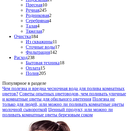
Пресная
10
Речная
245
Родниковая
2
Серебряная
4
Талая
4
Тяжелая
7
Очистка
184
Из скважины
11
Сточные воды
17
Фильтрация
142
Расход
238
Бытовая техника
18
Оплата
15
Полив
205
Популярное в разделе
Чем полезна и вредна чесночная вода для полива комнатных
цветов?
Советы опытных цветоводов, чем поливать уличные
и комнатные цветы для обильного цветения
Полезна не
только для людей, или можно ли поливать комнатные цветы
молочной сывороткой
Ценный продукт, или можно ли
поливать комнатные цветы березовым соком