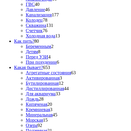
ГВС
40
Давление
46
Канализация
177
Колодец
78
Скважина
131
Счетчик
76
Холодная вода
13
Как пить?
80
Беременным
2
Детям
8
Перед УЗИ
4
При похудении
6
Какая бывает?
653
Агрегатные состояния
63
Активированная
3
Бутилированная
12
Дистиллированная
44
Для аквариума
33
Дождь
28
Кипяченая
20
Кремниевая
3
Минеральная
45
Морская
15
Озера
92
Подземная
21