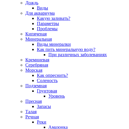
Дождь
Виды
Для аквариума
Какую заливать?
Параметры
Проблемы
Кипяченая
Минеральная
Виды минералки
Как пить минеральную воду?
При различных заболеваниях
Кремниевая
Серебряная
Морская
Как опреснить?
Соленость
Подземная
Грунтовая
Уровень
Пресная
Запасы
Талая
Речная
Реки
Амазонка