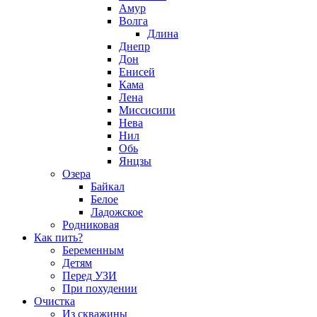
Амур
Волга
Длина
Днепр
Дон
Енисей
Кама
Лена
Миссисипи
Нева
Нил
Обь
Янцзы
Озера
Байкал
Белое
Ладожское
Родниковая
Как пить?
Беременным
Детям
Перед УЗИ
При похудении
Очистка
Из скважины