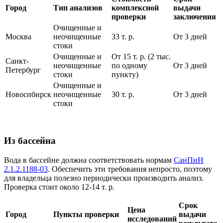
Город
Тип анализов
комплексной
выдачи
проверки
заключения
Очищенные и
Москва
неочищенные
33 т. р.
От 3 дней
стоки
Очищенные и
От 15 т. р. (2 тыс.
Санкт-
неочищенные
по одному
От 3 дней
Петербург
стоки
пункту)
Очищенные и
Новосибирск
неочищенные
30 т. р.
От 3 дней
стоки
Из бассейна
Вода в бассейне должна соответствовать нормам
СанПиН
2.1.2.1188-03
. Обеспечить эти требования непросто, поэтому
для владельца полезно периодически производить анализ.
Проверка стоит около 12-14 т. р.
Срок
Цена
Город
Пункты проверки
выдачи
исследований