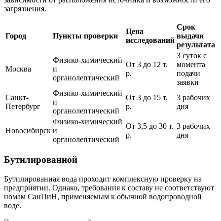
загрязнения.
Срок
Цена
Город
Пункты проверки
выдачи
исследований
результата
3 суток с
Физико-химический
От 3 до 12 т.
момента
Москва
и
р.
подачи
органолептический
заявки
Физико-химический
Санкт-
От 3 до 15 т.
3 рабочих
и
Петербург
р.
дня
органолептический
Физико-химический
От 3,5 до 30 т.
3 рабочих
Новосибирск
и
р.
дня
органолептический
Бутилированной
Бутилированная вода проходит комплексную проверку на
предприятии. Однако, требования к составу не соответствуют
номам СанПиН, применяемым к обычной водопроводной
воде.