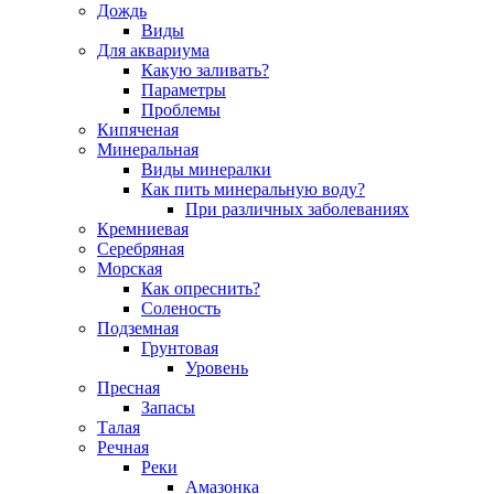
Дождь
Виды
Для аквариума
Какую заливать?
Параметры
Проблемы
Кипяченая
Минеральная
Виды минералки
Как пить минеральную воду?
При различных заболеваниях
Кремниевая
Серебряная
Морская
Как опреснить?
Соленость
Подземная
Грунтовая
Уровень
Пресная
Запасы
Талая
Речная
Реки
Амазонка