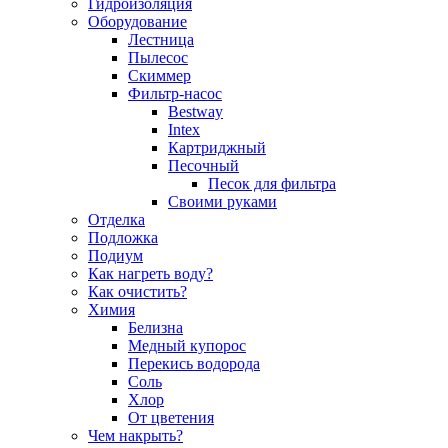
Гидроизоляция
Оборудование
Лестница
Пылесос
Скиммер
Фильтр-насос
Bestway
Intex
Картриджный
Песочный
Песок для фильтра
Своими руками
Отделка
Подложка
Подиум
Как нагреть воду?
Как очистить?
Химия
Белизна
Медный купорос
Перекись водорода
Соль
Хлор
От цветения
Чем накрыть?