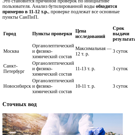
Это становится причиной проверок по инициативе
пользователя. Анализ бутилированной воды
обходится
примерно в 11-12 т.р.
, проверке подлежат все основные
пункты СанПиП.
Срок
Цена
Город
Пункты проверки
выдачи
исследований
результат
Органолептический
Максимальная —
Москва
и физико-
3 суток
12 т. р.
химический состав
Органолептический
Санкт-
и физико-
11-13 т. р.
3 суток
Петербург
химический состав
Органолептический
Новосибирск
и физико-
10-11 т. р.
3 суток
химический состав
Сточных вод