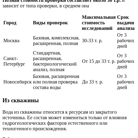
Полная стоимость проверки составляет около 30 т.р.
и
зависит от типа проверки, в среднем она
Максимальная
Срок
Город
Виды проверок
стоимость
выдачи
исследований
анализа
От 3
Базовая, комплексная,
Москва
30-33 т. р.
рабочих
расширенная, полная
дней
Стандартная,
От 3
Санкт-
расширенная,
От 15 до 33 т. р.
рабочих
Петербург
бактериологический
дней
анализ, полная
Базовая, расширенная
От 3
Новосибирск
или полная проверка
До 33 т. р.
рабочих
состава воды
дней
Из скважины
Вода из скважины относится к ресурсам из закрытого
источника. Ее состав может измениться только от влияния
гидрогеологических факторов естественного или
техногенного происхождения.