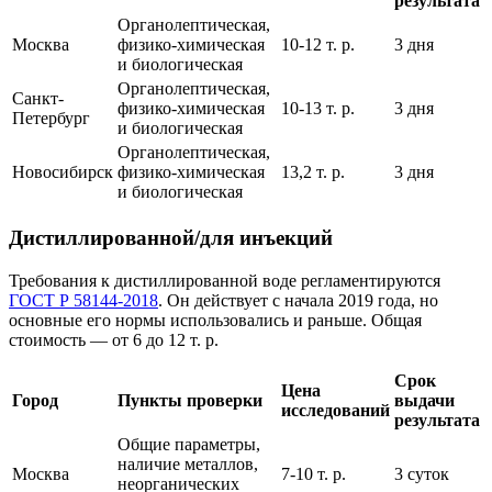
результата
Органолептическая,
Москва
физико-химическая
10-12 т. р.
3 дня
и биологическая
Органолептическая,
Санкт-
физико-химическая
10-13 т. р.
3 дня
Петербург
и биологическая
Органолептическая,
Новосибирск
физико-химическая
13,2 т. р.
3 дня
и биологическая
Дистиллированной/для инъекций
Требования к дистиллированной воде регламентируются
ГОСТ Р 58144-2018
. Он действует с начала 2019 года, но
основные его нормы использовались и раньше. Общая
стоимость — от 6 до 12 т. р.
Срок
Цена
Город
Пункты проверки
выдачи
исследований
результата
Общие параметры,
наличие металлов,
Москва
7-10 т. р.
3 суток
неорганических