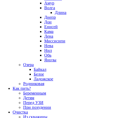
Амур
Волга
Длина
Днепр
Дон
Енисей
Кама
Лена
Миссисипи
Нева
Нил
Обь
Янцзы
Озера
Байкал
Белое
Ладожское
Родниковая
Как пить?
Беременным
Детям
Перед УЗИ
При похудении
Очистка
Из скважины