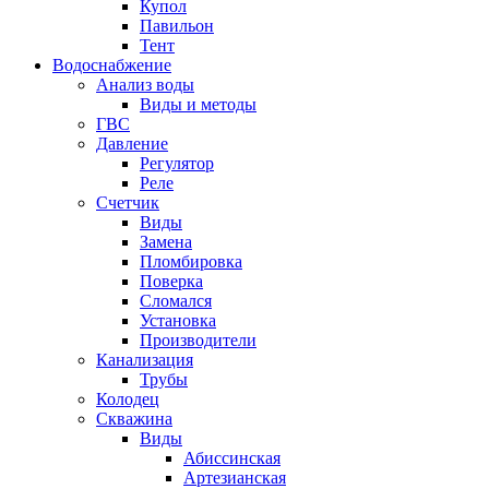
Купол
Павильон
Тент
Водоснабжение
Анализ воды
Виды и методы
ГВС
Давление
Регулятор
Реле
Счетчик
Виды
Замена
Пломбировка
Поверка
Сломался
Установка
Производители
Канализация
Трубы
Колодец
Скважина
Виды
Абиссинская
Артезианская