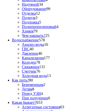
Надувной
34
Оборудование
99
Отделка
12
Подиум
3
Подложка
5
Полипропиленовый
4
Химия
79
Чем накрыть?
25
Водоснабжение
578
Анализ воды
16
ГВС
40
Давление
46
Канализация
177
Колодец
78
Скважина
131
Счетчик
76
Холодная вода
13
Как пить?
80
Беременным
2
Детям
8
Перед УЗИ
4
При похудении
6
Какая бывает?
653
Агрегатные состояния
63