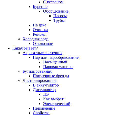
С кессоном
Бурение
Оборудование
Насосы
Трубы
На даче
Очистка
Ремонт
Холодная вода
Отключили
Какая бывает?
Агрегатные состояния
Пар или парообразование
Насыщенный
Паровая машина
Бутилированная
Популярные бренды
Дистиллированная
В аккумулятор
Дистиллятор
ДЭ
Как выбрать
Электрический
Применение
Свойства