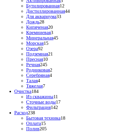
Активированная
3
Бутилированная
12
Дистиллированная
44
Для аквариума
33
Дождь
28
Кипяченая
20
Кремниевая
3
Минеральная
45
Морская
15
Озера
92
Подземная
21
Пресная
10
Речная
245
Родниковая
2
Серебряная
4
Талая
4
Тяжелая
7
Очистка
184
Из скважины
11
Сточные воды
17
Фильтрация
142
Расход
238
Бытовая техника
18
Оплата
15
Полив
205