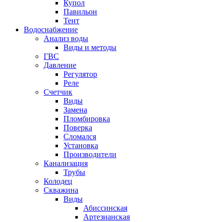
Купол
Павильон
Тент
Водоснабжение
Анализ воды
Виды и методы
ГВС
Давление
Регулятор
Реле
Счетчик
Виды
Замена
Пломбировка
Поверка
Сломался
Установка
Производители
Канализация
Трубы
Колодец
Скважина
Виды
Абиссинская
Артезианская