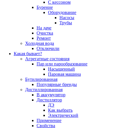
С кессоном
Бурение
Оборудование
Насосы
Трубы
На даче
Очистка
Ремонт
Холодная вода
Отключили
Какая бывает?
Агрегатные состояния
Пар или парообразование
Насыщенный
Паровая машина
Бутилированная
Популярные бренды
Дистиллированная
В аккумулятор
Дистиллятор
ДЭ
Как выбрать
Электрический
Применение
Свойства