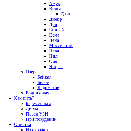
Амур
Волга
Длина
Днепр
Дон
Енисей
Кама
Лена
Миссисипи
Нева
Нил
Обь
Янцзы
Озера
Байкал
Белое
Ладожское
Родниковая
Как пить?
Беременным
Детям
Перед УЗИ
При похудении
Очистка
Из скважины