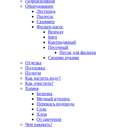
Гидроизоляция
Оборудование
Лестница
Пылесос
Скиммер
Фильтр-насос
Bestway
Intex
Картриджный
Песочный
Песок для фильтра
Своими руками
Отделка
Подложка
Подиум
Как нагреть воду?
Как очистить?
Химия
Белизна
Медный купорос
Перекись водорода
Соль
Хлор
От цветения
Чем накрыть?