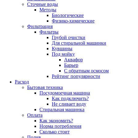
Сточные воды
Методы
Биологические
Физико-химические
Фильтрация
Фильтры
Грубой очистки
Для стиральной машинки
Кувшины
Под мойку
Аквафор
Барьер
С обратным осмосом
Рейтинг популярности
Расход
Бытовая техника
Посудомоечная машина
Как подключить?
Не сливает воду
Стиральная машинка
Оплата
Как экономить?
Норма потребления
Сколько стоит
Полив