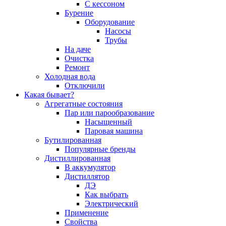
С кессоном
Бурение
Оборудование
Насосы
Трубы
На даче
Очистка
Ремонт
Холодная вода
Отключили
Какая бывает?
Агрегатные состояния
Пар или парообразование
Насыщенный
Паровая машина
Бутилированная
Популярные бренды
Дистиллированная
В аккумулятор
Дистиллятор
ДЭ
Как выбрать
Электрический
Применение
Свойства