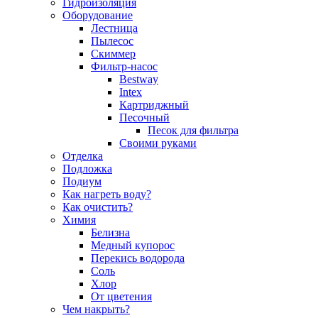
Гидроизоляция
Оборудование
Лестница
Пылесос
Скиммер
Фильтр-насос
Bestway
Intex
Картриджный
Песочный
Песок для фильтра
Своими руками
Отделка
Подложка
Подиум
Как нагреть воду?
Как очистить?
Химия
Белизна
Медный купорос
Перекись водорода
Соль
Хлор
От цветения
Чем накрыть?