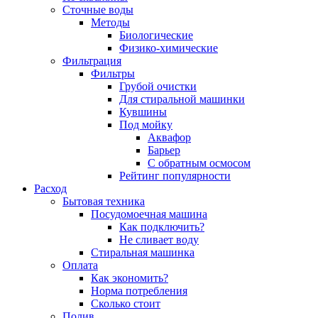
Сточные воды
Методы
Биологические
Физико-химические
Фильтрация
Фильтры
Грубой очистки
Для стиральной машинки
Кувшины
Под мойку
Аквафор
Барьер
С обратным осмосом
Рейтинг популярности
Расход
Бытовая техника
Посудомоечная машина
Как подключить?
Не сливает воду
Стиральная машинка
Оплата
Как экономить?
Норма потребления
Сколько стоит
Полив