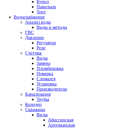
Купол
Павильон
Тент
Водоснабжение
Анализ воды
Виды и методы
ГВС
Давление
Регулятор
Реле
Счетчик
Виды
Замена
Пломбировка
Поверка
Сломался
Установка
Производители
Канализация
Трубы
Колодец
Скважина
Виды
Абиссинская
Артезианская