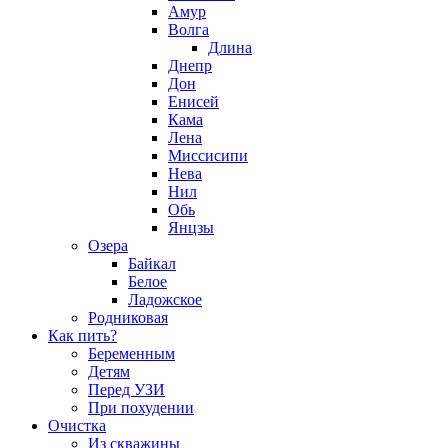
Амур
Волга
Длина
Днепр
Дон
Енисей
Кама
Лена
Миссисипи
Нева
Нил
Обь
Янцзы
Озера
Байкал
Белое
Ладожское
Родниковая
Как пить?
Беременным
Детям
Перед УЗИ
При похудении
Очистка
Из скважины