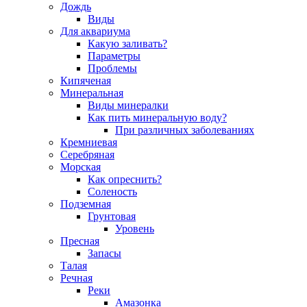
Дождь
Виды
Для аквариума
Какую заливать?
Параметры
Проблемы
Кипяченая
Минеральная
Виды минералки
Как пить минеральную воду?
При различных заболеваниях
Кремниевая
Серебряная
Морская
Как опреснить?
Соленость
Подземная
Грунтовая
Уровень
Пресная
Запасы
Талая
Речная
Реки
Амазонка