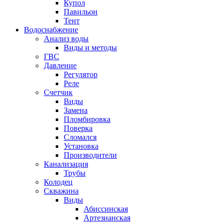
Купол
Павильон
Тент
Водоснабжение
Анализ воды
Виды и методы
ГВС
Давление
Регулятор
Реле
Счетчик
Виды
Замена
Пломбировка
Поверка
Сломался
Установка
Производители
Канализация
Трубы
Колодец
Скважина
Виды
Абиссинская
Артезианская