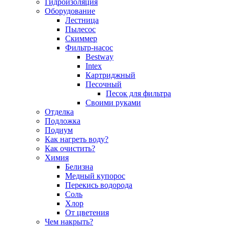
Гидроизоляция
Оборудование
Лестница
Пылесос
Скиммер
Фильтр-насос
Bestway
Intex
Картриджный
Песочный
Песок для фильтра
Своими руками
Отделка
Подложка
Подиум
Как нагреть воду?
Как очистить?
Химия
Белизна
Медный купорос
Перекись водорода
Соль
Хлор
От цветения
Чем накрыть?