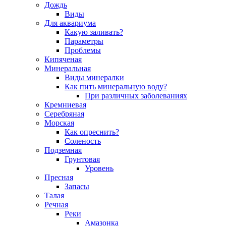
Дождь
Виды
Для аквариума
Какую заливать?
Параметры
Проблемы
Кипяченая
Минеральная
Виды минералки
Как пить минеральную воду?
При различных заболеваниях
Кремниевая
Серебряная
Морская
Как опреснить?
Соленость
Подземная
Грунтовая
Уровень
Пресная
Запасы
Талая
Речная
Реки
Амазонка