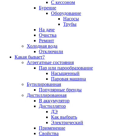
С кессоном
Бурение
Оборудование
Насосы
Трубы
На даче
Очистка
Ремонт
Холодная вода
Отключили
Какая бывает?
Агрегатные состояния
Пар или парообразование
Насыщенный
Паровая машина
Бутилированная
Популярные бренды
Дистиллированная
В аккумулятор
Дистиллятор
ДЭ
Как выбрать
Электрический
Применение
Свойства