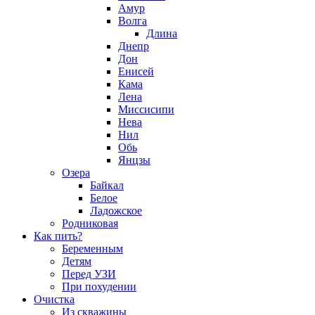
Амур
Волга
Длина
Днепр
Дон
Енисей
Кама
Лена
Миссисипи
Нева
Нил
Обь
Янцзы
Озера
Байкал
Белое
Ладожское
Родниковая
Как пить?
Беременным
Детям
Перед УЗИ
При похудении
Очистка
Из скважины