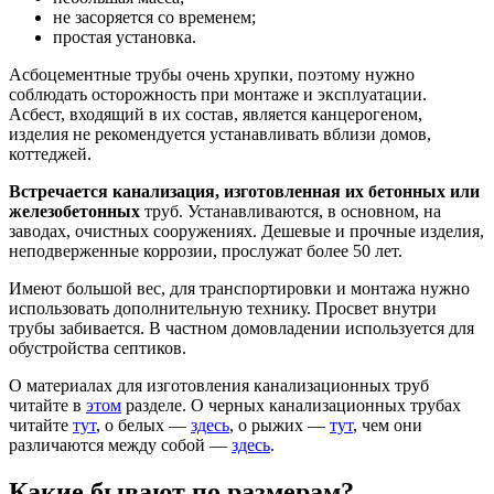
не засоряется со временем;
простая установка.
Асбоцементные трубы очень хрупки, поэтому нужно
соблюдать осторожность при монтаже и эксплуатации.
Асбест, входящий в их состав, является канцерогеном,
изделия не рекомендуется устанавливать вблизи домов,
коттеджей.
Встречается канализация, изготовленная их бетонных или
железобетонных
труб. Устанавливаются, в основном, на
заводах, очистных сооружениях. Дешевые и прочные изделия,
неподверженные коррозии, прослужат более 50 лет.
Имеют большой вес, для транспортировки и монтажа нужно
использовать дополнительную технику. Просвет внутри
трубы забивается. В частном домовладении используется для
обустройства септиков.
О материалах для изготовления канализационных труб
читайте в
этом
разделе. О черных канализационных трубах
читайте
тут
, о белых —
здесь
, о рыжих —
тут
, чем они
различаются между собой —
здесь
.
Какие бывают по размерам?