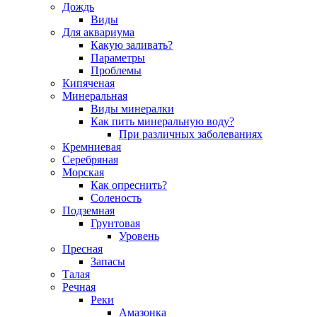
Дождь
Виды
Для аквариума
Какую заливать?
Параметры
Проблемы
Кипяченая
Минеральная
Виды минералки
Как пить минеральную воду?
При различных заболеваниях
Кремниевая
Серебряная
Морская
Как опреснить?
Соленость
Подземная
Грунтовая
Уровень
Пресная
Запасы
Талая
Речная
Реки
Амазонка