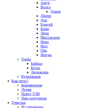
Амур
Волга
Длина
Днепр
Дон
Енисей
Кама
Лена
Миссисипи
Нева
Нил
Обь
Янцзы
Озера
Байкал
Белое
Ладожское
Родниковая
Как пить?
Беременным
Детям
Перед УЗИ
При похудении
Очистка
Из скважины