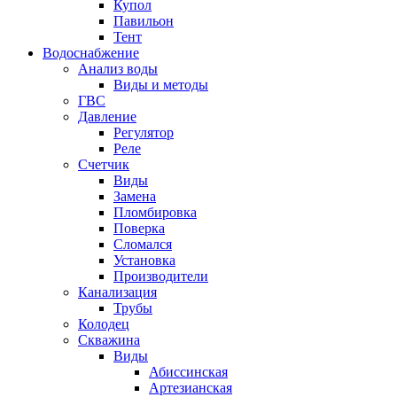
Купол
Павильон
Тент
Водоснабжение
Анализ воды
Виды и методы
ГВС
Давление
Регулятор
Реле
Счетчик
Виды
Замена
Пломбировка
Поверка
Сломался
Установка
Производители
Канализация
Трубы
Колодец
Скважина
Виды
Абиссинская
Артезианская