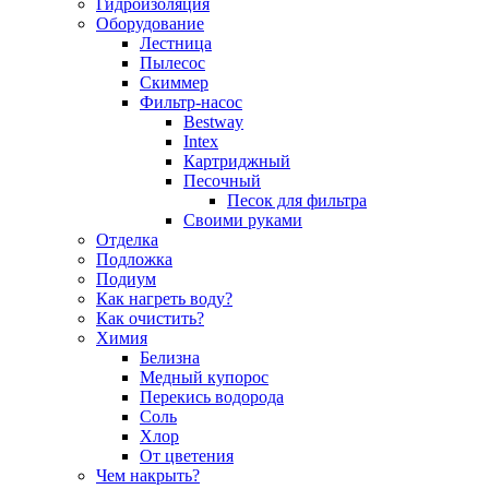
Гидроизоляция
Оборудование
Лестница
Пылесос
Скиммер
Фильтр-насос
Bestway
Intex
Картриджный
Песочный
Песок для фильтра
Своими руками
Отделка
Подложка
Подиум
Как нагреть воду?
Как очистить?
Химия
Белизна
Медный купорос
Перекись водорода
Соль
Хлор
От цветения
Чем накрыть?