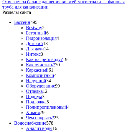
Отвечает за баланс давления во всей магистрали — фановая
труба для канализации
Разделы сайта
Бассейн
495
Bestway
2
Бетонный
6
Гидроизоляция
4
Детский
13
Для дачи
14
Интекс
3
Как нагреть воду?
19
Как очистить?
30
Каркасный
61
Композитный
4
Надувной
34
Оборудование
99
Отделка
12
Подиум
3
Подложка
5
Полипропиленовый
4
Химия
79
Чем накрыть?
25
Водоснабжение
578
Анализ воды
16