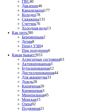
ГВС
40
Давление
46
Канализация
177
Колодец
78
Скважина
131
Счетчик
76
Холодная вода
13
Как пить?
80
Беременным
2
Детям
8
Перед УЗИ
4
При похудении
6
Какая бывает?
653
Агрегатные состояния
63
Активированная
3
Бутилированная
12
Дистиллированная
44
Для аквариума
33
Дождь
28
Кипяченая
20
Кремниевая
3
Минеральная
45
Морская
15
Озера
92
Подземная
21