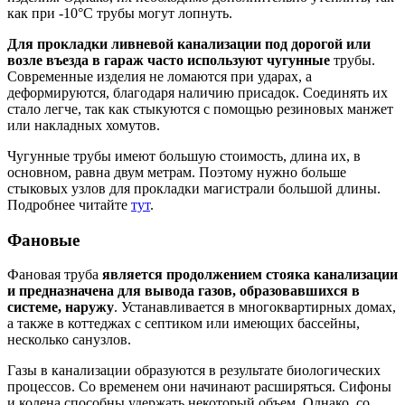
как при -10°C трубы могут лопнуть.
Для прокладки ливневой канализации под дорогой или
возле въезда в гараж часто используют чугунные
трубы.
Современные изделия не ломаются при ударах, а
деформируются, благодаря наличию присадок. Соединять их
стало легче, так как стыкуются с помощью резиновых манжет
или накладных хомутов.
Чугунные трубы имеют большую стоимость, длина их, в
основном, равна двум метрам. Поэтому нужно больше
стыковых узлов для прокладки магистрали большой длины.
Подробнее читайте
тут
.
Фановые
Фановая труба
является продолжением стояка канализации
и предназначена для вывода газов, образовавшихся в
системе, наружу
. Устанавливается в многоквартирных домах,
а также в коттеджах с септиком или имеющих бассейны,
несколько санузлов.
Газы в канализации образуются в результате биологических
процессов. Со временем они начинают расширяться. Сифоны
и колена способны удержать некоторый объем. Однако, со