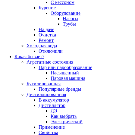
С кессоном
Бурение
Оборудование
Насосы
Трубы
На даче
Очистка
Ремонт
Холодная вода
Отключили
Какая бывает?
Агрегатные состояния
Пар или парообразование
Насыщенный
Паровая машина
Бутилированная
Популярные бренды
Дистиллированная
В аккумулятор
Дистиллятор
ДЭ
Как выбрать
Электрический
Применение
Свойства