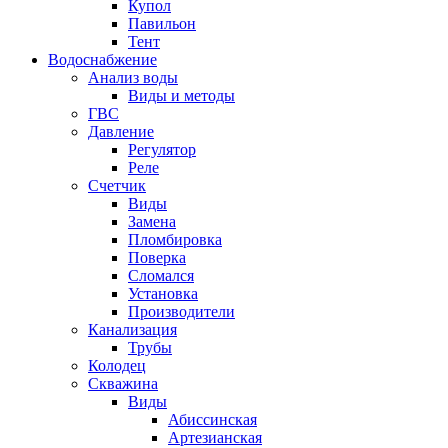
Купол
Павильон
Тент
Водоснабжение
Анализ воды
Виды и методы
ГВС
Давление
Регулятор
Реле
Счетчик
Виды
Замена
Пломбировка
Поверка
Сломался
Установка
Производители
Канализация
Трубы
Колодец
Скважина
Виды
Абиссинская
Артезианская