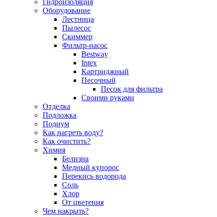
Гидроизоляция
Оборудование
Лестница
Пылесос
Скиммер
Фильтр-насос
Bestway
Intex
Картриджный
Песочный
Песок для фильтра
Своими руками
Отделка
Подложка
Подиум
Как нагреть воду?
Как очистить?
Химия
Белизна
Медный купорос
Перекись водорода
Соль
Хлор
От цветения
Чем накрыть?