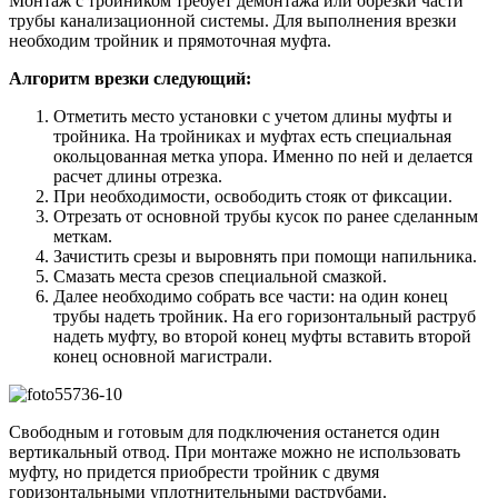
Монтаж с тройником требует демонтажа или обрезки части
трубы канализационной системы. Для выполнения врезки
необходим тройник и прямоточная муфта.
Алгоритм врезки следующий:
Отметить место установки с учетом длины муфты и
тройника. На тройниках и муфтах есть специальная
окольцованная метка упора. Именно по ней и делается
расчет длины отрезка.
При необходимости, освободить стояк от фиксации.
Отрезать от основной трубы кусок по ранее сделанным
меткам.
Зачистить срезы и выровнять при помощи напильника.
Смазать места срезов специальной смазкой.
Далее необходимо собрать все части: на один конец
трубы надеть тройник. На его горизонтальный раструб
надеть муфту, во второй конец муфты вставить второй
конец основной магистрали.
Свободным и готовым для подключения останется один
вертикальный отвод. При монтаже можно не использовать
муфту, но придется приобрести тройник с двумя
горизонтальными уплотнительными раструбами.