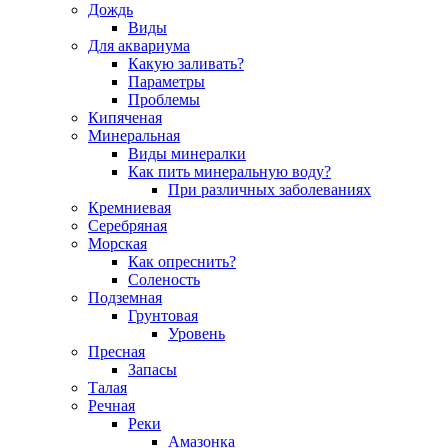
Дождь
Виды
Для аквариума
Какую заливать?
Параметры
Проблемы
Кипяченая
Минеральная
Виды минералки
Как пить минеральную воду?
При различных заболеваниях
Кремниевая
Серебряная
Морская
Как опреснить?
Соленость
Подземная
Грунтовая
Уровень
Пресная
Запасы
Талая
Речная
Реки
Амазонка