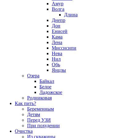
Амур
Волга
Длина
Днепр
Дон
Енисей
Кама
Лена
Миссисипи
Нева
Нил
Обь
Янцзы
Озера
Байкал
Белое
Ладожское
Родниковая
Как пить?
Беременным
Детям
Перед УЗИ
При похудении
Очистка
Из скважины