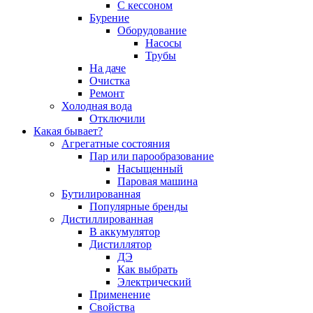
С кессоном
Бурение
Оборудование
Насосы
Трубы
На даче
Очистка
Ремонт
Холодная вода
Отключили
Какая бывает?
Агрегатные состояния
Пар или парообразование
Насыщенный
Паровая машина
Бутилированная
Популярные бренды
Дистиллированная
В аккумулятор
Дистиллятор
ДЭ
Как выбрать
Электрический
Применение
Свойства