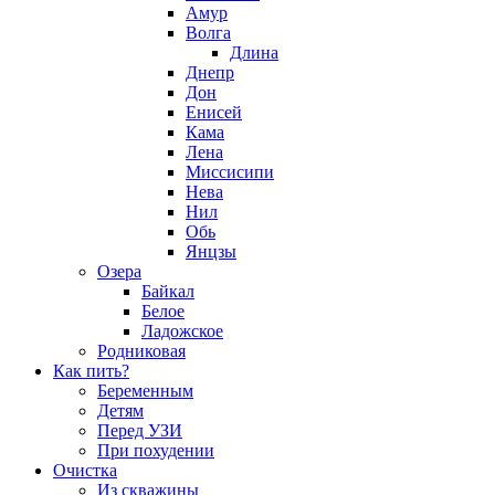
Амур
Волга
Длина
Днепр
Дон
Енисей
Кама
Лена
Миссисипи
Нева
Нил
Обь
Янцзы
Озера
Байкал
Белое
Ладожское
Родниковая
Как пить?
Беременным
Детям
Перед УЗИ
При похудении
Очистка
Из скважины