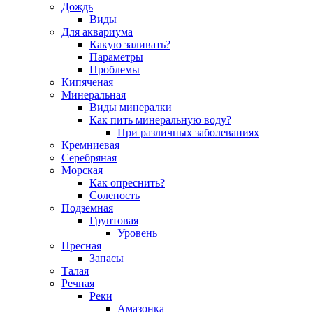
Дождь
Виды
Для аквариума
Какую заливать?
Параметры
Проблемы
Кипяченая
Минеральная
Виды минералки
Как пить минеральную воду?
При различных заболеваниях
Кремниевая
Серебряная
Морская
Как опреснить?
Соленость
Подземная
Грунтовая
Уровень
Пресная
Запасы
Талая
Речная
Реки
Амазонка