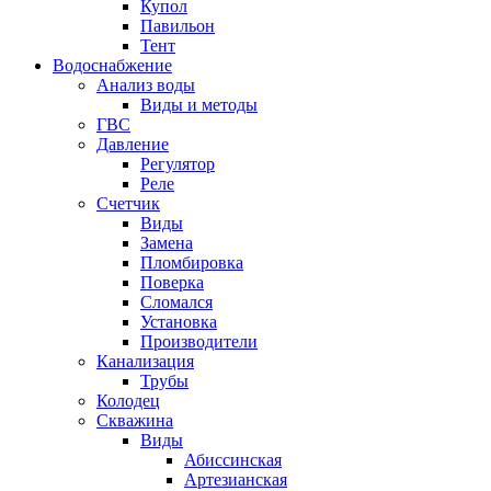
Купол
Павильон
Тент
Водоснабжение
Анализ воды
Виды и методы
ГВС
Давление
Регулятор
Реле
Счетчик
Виды
Замена
Пломбировка
Поверка
Сломался
Установка
Производители
Канализация
Трубы
Колодец
Скважина
Виды
Абиссинская
Артезианская