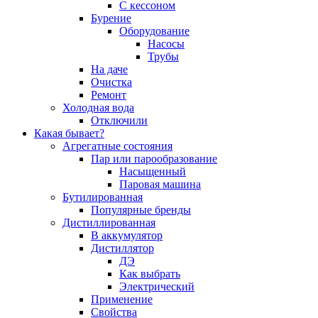
С кессоном
Бурение
Оборудование
Насосы
Трубы
На даче
Очистка
Ремонт
Холодная вода
Отключили
Какая бывает?
Агрегатные состояния
Пар или парообразование
Насыщенный
Паровая машина
Бутилированная
Популярные бренды
Дистиллированная
В аккумулятор
Дистиллятор
ДЭ
Как выбрать
Электрический
Применение
Свойства