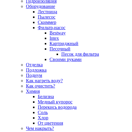
Гидроизоляция
Оборудование
Лестница
Пылесос
Скиммер
Фильтр-насос
Bestway
Intex
Картриджный
Песочный
Песок для фильтра
Своими руками
Отделка
Подложка
Подиум
Как нагреть воду?
Как очистить?
Химия
Белизна
Медный купорос
Перекись водорода
Соль
Хлор
От цветения
Чем накрыть?