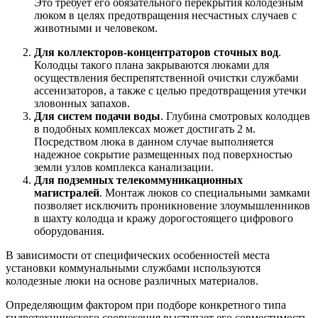
Это требует его обязательного перекрытия колодезным
люком в целях предотвращения несчастных случаев с
животными и человеком.
Для коллекторов-концентраторов сточных вод
.
Колодцы такого плана закрываются люками для
осуществления беспрепятственной очистки службами
ассенизаторов, а также с целью предотвращения утечки
зловонных запахов.
Для систем подачи воды
. Глубина смотровых колодцев
в подобных комплексах может достигать 2 м.
Посредством люка в данном случае выполняется
надежное сокрытие размещенных под поверхностью
земли узлов комплекса канализации.
Для подземных телекоммуникационных
магистралей
. Монтаж люков со специальными замками
позволяет исключить проникновение злоумышленников
в шахту колодца и кражу дорогостоящего цифрового
оборудования.
В зависимости от специфических особенностей места
установки коммунальными службами используются
колодезные люки на основе различных материалов.
Определяющим фактором при подборе конкретного типа
гидротехнического сооружения выступает его совместимость