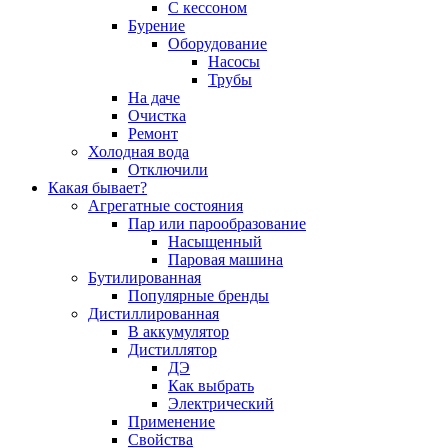
С кессоном
Бурение
Оборудование
Насосы
Трубы
На даче
Очистка
Ремонт
Холодная вода
Отключили
Какая бывает?
Агрегатные состояния
Пар или парообразование
Насыщенный
Паровая машина
Бутилированная
Популярные бренды
Дистиллированная
В аккумулятор
Дистиллятор
ДЭ
Как выбрать
Электрический
Применение
Свойства