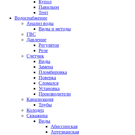
Купол
Павильон
Тент
Водоснабжение
Анализ воды
Виды и методы
ГВС
Давление
Регулятор
Реле
Счетчик
Виды
Замена
Пломбировка
Поверка
Сломался
Установка
Производители
Канализация
Трубы
Колодец
Скважина
Виды
Абиссинская
Артезианская