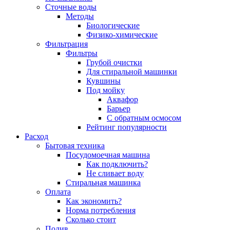
Сточные воды
Методы
Биологические
Физико-химические
Фильтрация
Фильтры
Грубой очистки
Для стиральной машинки
Кувшины
Под мойку
Аквафор
Барьер
С обратным осмосом
Рейтинг популярности
Расход
Бытовая техника
Посудомоечная машина
Как подключить?
Не сливает воду
Стиральная машинка
Оплата
Как экономить?
Норма потребления
Сколько стоит
Полив