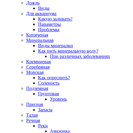
Дождь
Виды
Для аквариума
Какую заливать?
Параметры
Проблемы
Кипяченая
Минеральная
Виды минералки
Как пить минеральную воду?
При различных заболеваниях
Кремниевая
Серебряная
Морская
Как опреснить?
Соленость
Подземная
Грунтовая
Уровень
Пресная
Запасы
Талая
Речная
Реки
Амазонка