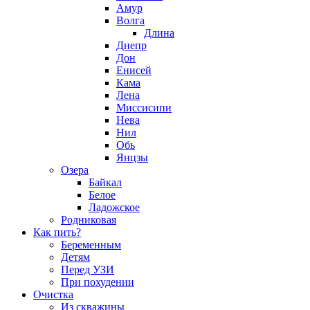
Амур
Волга
Длина
Днепр
Дон
Енисей
Кама
Лена
Миссисипи
Нева
Нил
Обь
Янцзы
Озера
Байкал
Белое
Ладожское
Родниковая
Как пить?
Беременным
Детям
Перед УЗИ
При похудении
Очистка
Из скважины