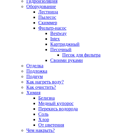
Гидроизоляция
Оборудование
Лестница
Пылесос
Скиммер
Фильтр-насос
Bestway
Intex
Картриджный
Песочный
Песок для фильтра
Своими руками
Отделка
Подложка
Подиум
Как нагреть воду?
Как очистить?
Химия
Белизна
Медный купорос
Перекись водорода
Соль
Хлор
От цветения
Чем накрыть?