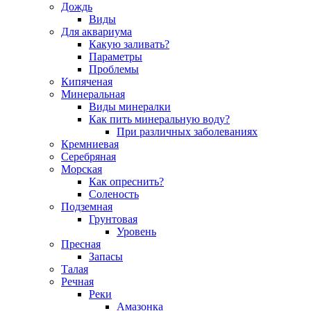
Дождь
Виды
Для аквариума
Какую заливать?
Параметры
Проблемы
Кипяченая
Минеральная
Виды минералки
Как пить минеральную воду?
При различных заболеваниях
Кремниевая
Серебряная
Морская
Как опреснить?
Соленость
Подземная
Грунтовая
Уровень
Пресная
Запасы
Талая
Речная
Реки
Амазонка