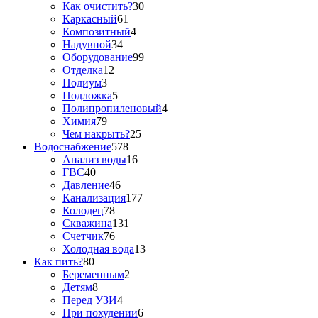
Как очистить?
30
Каркасный
61
Композитный
4
Надувной
34
Оборудование
99
Отделка
12
Подиум
3
Подложка
5
Полипропиленовый
4
Химия
79
Чем накрыть?
25
Водоснабжение
578
Анализ воды
16
ГВС
40
Давление
46
Канализация
177
Колодец
78
Скважина
131
Счетчик
76
Холодная вода
13
Как пить?
80
Беременным
2
Детям
8
Перед УЗИ
4
При похудении
6