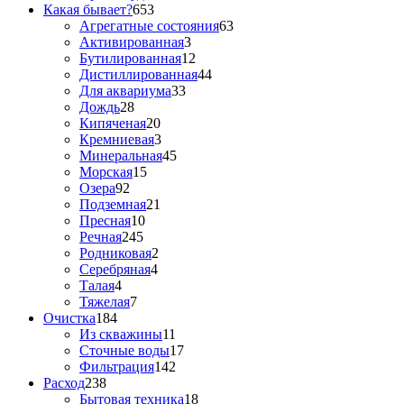
Какая бывает?
653
Агрегатные состояния
63
Активированная
3
Бутилированная
12
Дистиллированная
44
Для аквариума
33
Дождь
28
Кипяченая
20
Кремниевая
3
Минеральная
45
Морская
15
Озера
92
Подземная
21
Пресная
10
Речная
245
Родниковая
2
Серебряная
4
Талая
4
Тяжелая
7
Очистка
184
Из скважины
11
Сточные воды
17
Фильтрация
142
Расход
238
Бытовая техника
18