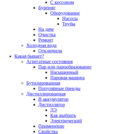
С кессоном
Бурение
Оборудование
Насосы
Трубы
На даче
Очистка
Ремонт
Холодная вода
Отключили
Какая бывает?
Агрегатные состояния
Пар или парообразование
Насыщенный
Паровая машина
Бутилированная
Популярные бренды
Дистиллированная
В аккумулятор
Дистиллятор
ДЭ
Как выбрать
Электрический
Применение
Свойства