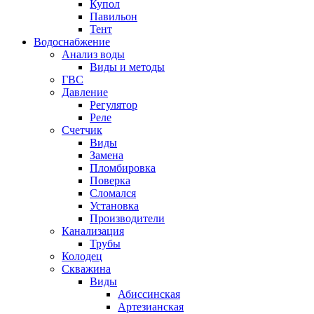
Купол
Павильон
Тент
Водоснабжение
Анализ воды
Виды и методы
ГВС
Давление
Регулятор
Реле
Счетчик
Виды
Замена
Пломбировка
Поверка
Сломался
Установка
Производители
Канализация
Трубы
Колодец
Скважина
Виды
Абиссинская
Артезианская