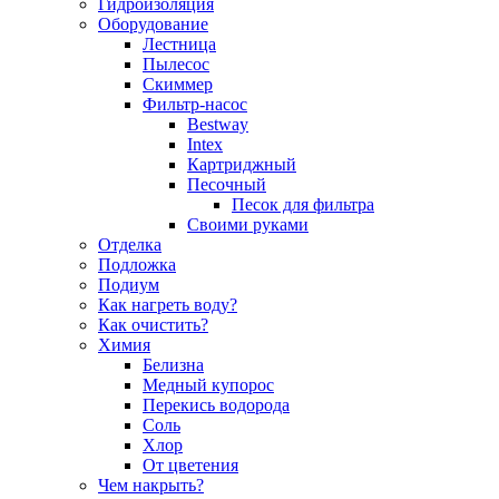
Гидроизоляция
Оборудование
Лестница
Пылесос
Скиммер
Фильтр-насос
Bestway
Intex
Картриджный
Песочный
Песок для фильтра
Своими руками
Отделка
Подложка
Подиум
Как нагреть воду?
Как очистить?
Химия
Белизна
Медный купорос
Перекись водорода
Соль
Хлор
От цветения
Чем накрыть?