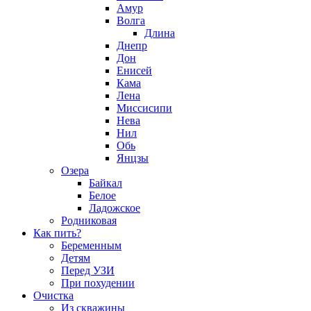
Амур
Волга
Длина
Днепр
Дон
Енисей
Кама
Лена
Миссисипи
Нева
Нил
Обь
Янцзы
Озера
Байкал
Белое
Ладожское
Родниковая
Как пить?
Беременным
Детям
Перед УЗИ
При похудении
Очистка
Из скважины