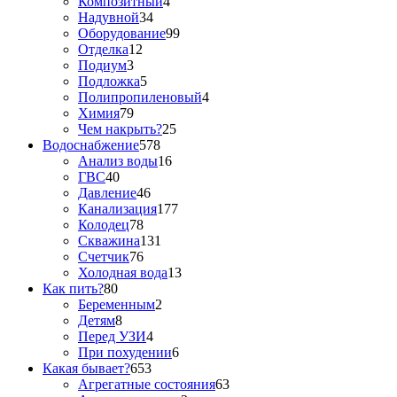
Композитный
4
Надувной
34
Оборудование
99
Отделка
12
Подиум
3
Подложка
5
Полипропиленовый
4
Химия
79
Чем накрыть?
25
Водоснабжение
578
Анализ воды
16
ГВС
40
Давление
46
Канализация
177
Колодец
78
Скважина
131
Счетчик
76
Холодная вода
13
Как пить?
80
Беременным
2
Детям
8
Перед УЗИ
4
При похудении
6
Какая бывает?
653
Агрегатные состояния
63