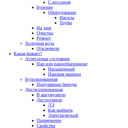
С кессоном
Бурение
Оборудование
Насосы
Трубы
На даче
Очистка
Ремонт
Холодная вода
Отключили
Какая бывает?
Агрегатные состояния
Пар или парообразование
Насыщенный
Паровая машина
Бутилированная
Популярные бренды
Дистиллированная
В аккумулятор
Дистиллятор
ДЭ
Как выбрать
Электрический
Применение
Свойства