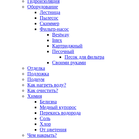
Гидроизоляция
Оборудование
Лестница
Пылесос
Скиммер
Фильтр-насос
Bestway
Intex
Картриджный
Песочный
Песок для фильтра
Своими руками
Отделка
Подложка
Подиум
Как нагреть воду?
Как очистить?
Химия
Белизна
Медный купорос
Перекись водорода
Соль
Хлор
От цветения
Чем накрыть?