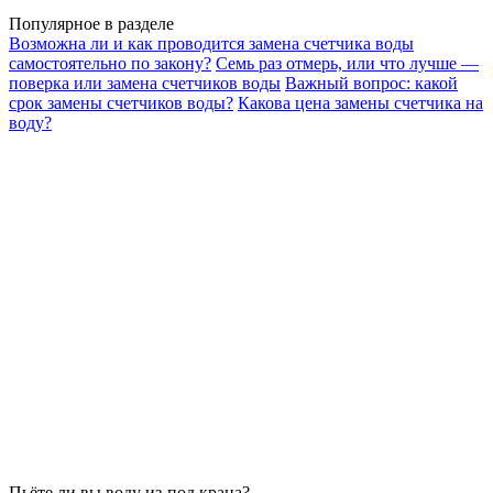
Популярное в разделе
Возможна ли и как проводится замена счетчика воды
самостоятельно по закону?
Семь раз отмерь, или что лучше —
поверка или замена счетчиков воды
Важный вопрос: какой
срок замены счетчиков воды?
Какова цена замены счетчика на
воду?
Пьёте ли вы воду из-под крана?