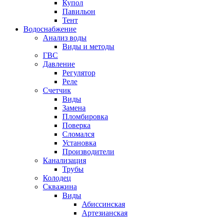
Купол
Павильон
Тент
Водоснабжение
Анализ воды
Виды и методы
ГВС
Давление
Регулятор
Реле
Счетчик
Виды
Замена
Пломбировка
Поверка
Сломался
Установка
Производители
Канализация
Трубы
Колодец
Скважина
Виды
Абиссинская
Артезианская