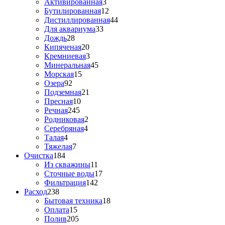
Активированная
3
Бутилированная
12
Дистиллированная
44
Для аквариума
33
Дождь
28
Кипяченая
20
Кремниевая
3
Минеральная
45
Морская
15
Озера
92
Подземная
21
Пресная
10
Речная
245
Родниковая
2
Серебряная
4
Талая
4
Тяжелая
7
Очистка
184
Из скважины
11
Сточные воды
17
Фильтрация
142
Расход
238
Бытовая техника
18
Оплата
15
Полив
205