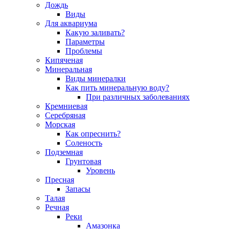
Дождь
Виды
Для аквариума
Какую заливать?
Параметры
Проблемы
Кипяченая
Минеральная
Виды минералки
Как пить минеральную воду?
При различных заболеваниях
Кремниевая
Серебряная
Морская
Как опреснить?
Соленость
Подземная
Грунтовая
Уровень
Пресная
Запасы
Талая
Речная
Реки
Амазонка