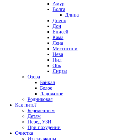
Амур
Волга
Длина
Днепр
Дон
Енисей
Кама
Лена
Миссисипи
Нева
Нил
Обь
Янцзы
Озера
Байкал
Белое
Ладожское
Родниковая
Как пить?
Беременным
Детям
Перед УЗИ
При похудении
Очистка
Из скважины