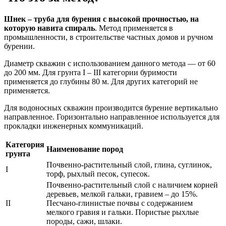
Шнек – труба для бурения с высокой прочностью, на
которую навита спираль
. Метод применяется в
промышленности, в строительстве частных домов и ручном
бурении.
Диаметр скважин с использованием данного метода — от 60
до 200 мм. Для грунта I – III категории буримости
применяется до глубины 80 м. Для других категорий не
применяется.
Для водоносных скважин производится бурение вертикально
направленное. Горизонтально направленное используется для
прокладки инженерных коммуникаций.
Категория
Наименование пород
грунта
Почвенно-растительный слой, глина, суглинок,
I
торф, рыхлый песок, супесок.
Почвенно-растительный слой с наличием корней
деревьев, мелкой гальки, гравием – до 15%.
II
Песчано-глинистые почвы с содержанием
мелкого гравия и гальки. Пористые рыхлые
породы, сажи, шлаки.