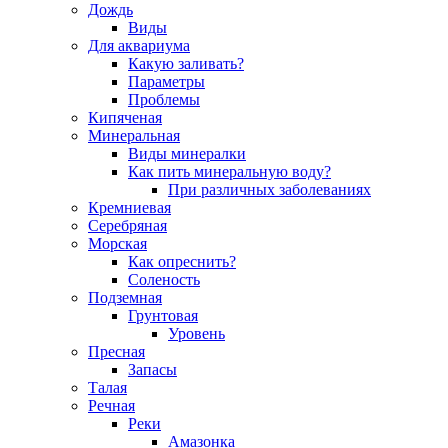
Дождь
Виды
Для аквариума
Какую заливать?
Параметры
Проблемы
Кипяченая
Минеральная
Виды минералки
Как пить минеральную воду?
При различных заболеваниях
Кремниевая
Серебряная
Морская
Как опреснить?
Соленость
Подземная
Грунтовая
Уровень
Пресная
Запасы
Талая
Речная
Реки
Амазонка