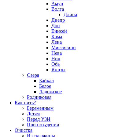
Амур
Волга
Длина
Днепр
Дон
Енисей
Кама
Лена
Миссисипи
Нева
Нил
Обь
Янцзы
Озера
Байкал
Белое
Ладожское
Родниковая
Как пить?
Беременным
Детям
Перед УЗИ
При похудении
Очистка
Из скважины