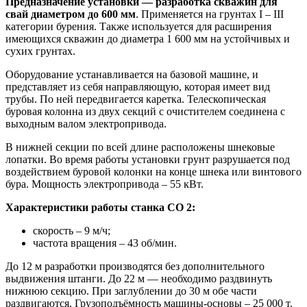
Предназначение установки — разработка скважин для
свай диаметром до 600 мм
. Применяется на грунтах I – III
категории бурения. Также используется для расширения
имеющихся скважин до диаметра 1 600 мм на устойчивых и
сухих грунтах.
Оборудование устанавливается на базовой машине, и
представляет из себя направляющую, которая имеет вид
трубы. По ней передвигается каретка. Телескопическая
буровая колонна из двух секций с очистителем соединена с
выходным валом электропривода.
В нижней секции по всей длине расположены шнековые
лопатки. Во время работы установки грунт разрушается под
воздействием буровой колонки на конце шнека или винтового
бура. Мощность электропривода – 55 кВт.
Характеристики работы станка СО 2:
скорость – 9 м/ч;
частота вращения – 43 об/мин.
До 12 м разработки производятся без дополнительного
выдвижения штанги. До 22 м — необходимо раздвинуть
нижнюю секцию. При заглублении до 30 м обе части
раздвигаются. Грузоподъёмность машины-основы – 25 000 т.