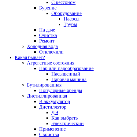
С кессоном
Бурение
Оборудование
Насосы
Трубы
На даче
Очистка
Ремонт
Холодная вода
Отключили
Какая бывает?
Агрегатные состояния
Пар или парообразование
Насыщенный
Паровая машина
Бутилированная
Популярные бренды
Дистиллированная
В аккумулятор
Дистиллятор
ДЭ
Как выбрать
Электрический
Применение
Свойства