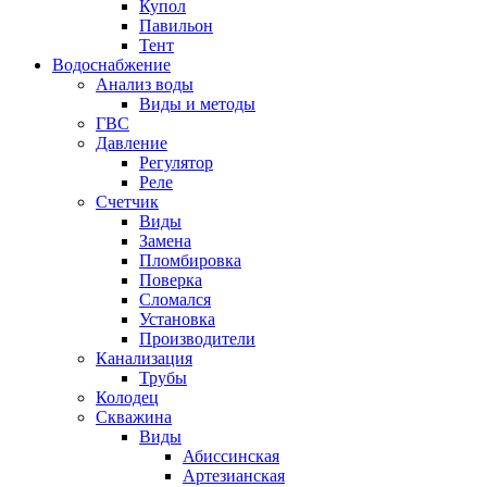
Купол
Павильон
Тент
Водоснабжение
Анализ воды
Виды и методы
ГВС
Давление
Регулятор
Реле
Счетчик
Виды
Замена
Пломбировка
Поверка
Сломался
Установка
Производители
Канализация
Трубы
Колодец
Скважина
Виды
Абиссинская
Артезианская