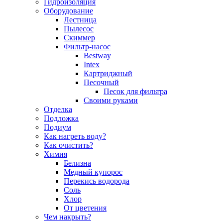
Гидроизоляция
Оборудование
Лестница
Пылесос
Скиммер
Фильтр-насос
Bestway
Intex
Картриджный
Песочный
Песок для фильтра
Своими руками
Отделка
Подложка
Подиум
Как нагреть воду?
Как очистить?
Химия
Белизна
Медный купорос
Перекись водорода
Соль
Хлор
От цветения
Чем накрыть?