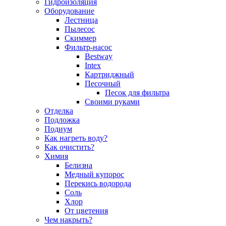
Гидроизоляция
Оборудование
Лестница
Пылесос
Скиммер
Фильтр-насос
Bestway
Intex
Картриджный
Песочный
Песок для фильтра
Своими руками
Отделка
Подложка
Подиум
Как нагреть воду?
Как очистить?
Химия
Белизна
Медный купорос
Перекись водорода
Соль
Хлор
От цветения
Чем накрыть?