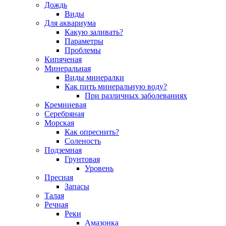
Дождь
Виды
Для аквариума
Какую заливать?
Параметры
Проблемы
Кипяченая
Минеральная
Виды минералки
Как пить минеральную воду?
При различных заболеваниях
Кремниевая
Серебряная
Морская
Как опреснить?
Соленость
Подземная
Грунтовая
Уровень
Пресная
Запасы
Талая
Речная
Реки
Амазонка