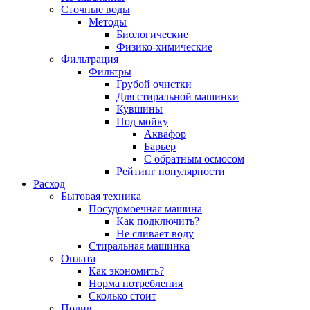
Сточные воды
Методы
Биологические
Физико-химические
Фильтрация
Фильтры
Грубой очистки
Для стиральной машинки
Кувшины
Под мойку
Аквафор
Барьер
С обратным осмосом
Рейтинг популярности
Расход
Бытовая техника
Посудомоечная машина
Как подключить?
Не сливает воду
Стиральная машинка
Оплата
Как экономить?
Норма потребления
Сколько стоит
Полив