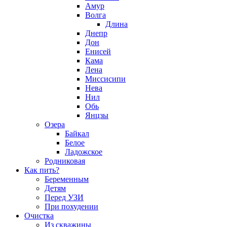
Амур
Волга
Длина
Днепр
Дон
Енисей
Кама
Лена
Миссисипи
Нева
Нил
Обь
Янцзы
Озера
Байкал
Белое
Ладожское
Родниковая
Как пить?
Беременным
Детям
Перед УЗИ
При похудении
Очистка
Из скважины