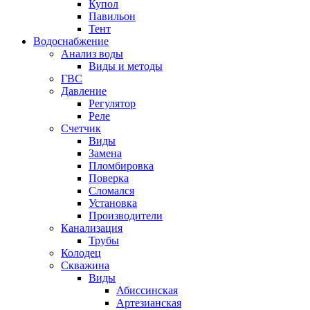
Купол
Павильон
Тент
Водоснабжение
Анализ воды
Виды и методы
ГВС
Давление
Регулятор
Реле
Счетчик
Виды
Замена
Пломбировка
Поверка
Сломался
Установка
Производители
Канализация
Трубы
Колодец
Скважина
Виды
Абиссинская
Артезианская