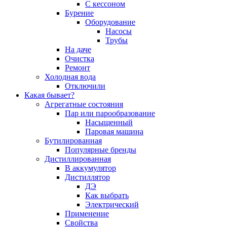
С кессоном
Бурение
Оборудование
Насосы
Трубы
На даче
Очистка
Ремонт
Холодная вода
Отключили
Какая бывает?
Агрегатные состояния
Пар или парообразование
Насыщенный
Паровая машина
Бутилированная
Популярные бренды
Дистиллированная
В аккумулятор
Дистиллятор
ДЭ
Как выбрать
Электрический
Применение
Свойства