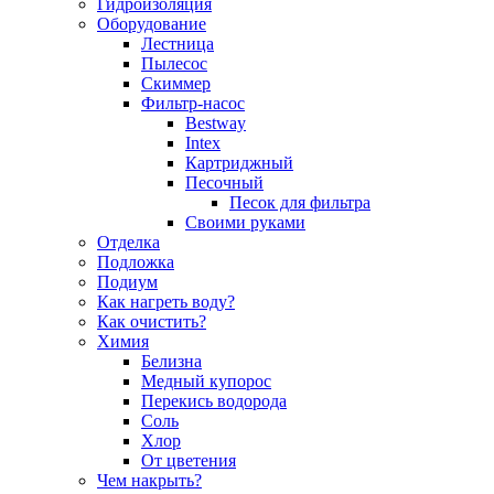
Гидроизоляция
Оборудование
Лестница
Пылесос
Скиммер
Фильтр-насос
Bestway
Intex
Картриджный
Песочный
Песок для фильтра
Своими руками
Отделка
Подложка
Подиум
Как нагреть воду?
Как очистить?
Химия
Белизна
Медный купорос
Перекись водорода
Соль
Хлор
От цветения
Чем накрыть?