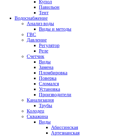
Купол
Павильон
Тент
Водоснабжение
Анализ воды
Виды и методы
ГВС
Давление
Регулятор
Реле
Счетчик
Виды
Замена
Пломбировка
Поверка
Сломался
Установка
Производители
Канализация
Трубы
Колодец
Скважина
Виды
Абиссинская
Артезианская