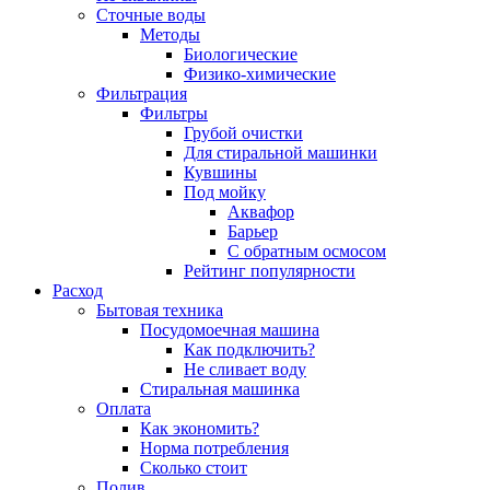
Сточные воды
Методы
Биологические
Физико-химические
Фильтрация
Фильтры
Грубой очистки
Для стиральной машинки
Кувшины
Под мойку
Аквафор
Барьер
С обратным осмосом
Рейтинг популярности
Расход
Бытовая техника
Посудомоечная машина
Как подключить?
Не сливает воду
Стиральная машинка
Оплата
Как экономить?
Норма потребления
Сколько стоит
Полив