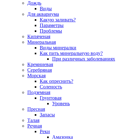
Дождь
Виды
Для аквариума
Какую заливать?
Параметры
Проблемы
Кипяченая
Минеральная
Виды минералки
Как пить минеральную воду?
При различных заболеваниях
Кремниевая
Серебряная
Морская
Как опреснить?
Соленость
Подземная
Грунтовая
Уровень
Пресная
Запасы
Талая
Речная
Реки
Амазонка