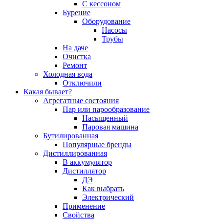
С кессоном
Бурение
Оборудование
Насосы
Трубы
На даче
Очистка
Ремонт
Холодная вода
Отключили
Какая бывает?
Агрегатные состояния
Пар или парообразование
Насыщенный
Паровая машина
Бутилированная
Популярные бренды
Дистиллированная
В аккумулятор
Дистиллятор
ДЭ
Как выбрать
Электрический
Применение
Свойства