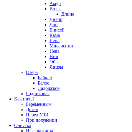
Амур
Волга
Длина
Днепр
Дон
Енисей
Кама
Лена
Миссисипи
Нева
Нил
Обь
Янцзы
Озера
Байкал
Белое
Ладожское
Родниковая
Как пить?
Беременным
Детям
Перед УЗИ
При похудении
Очистка
Из скважины