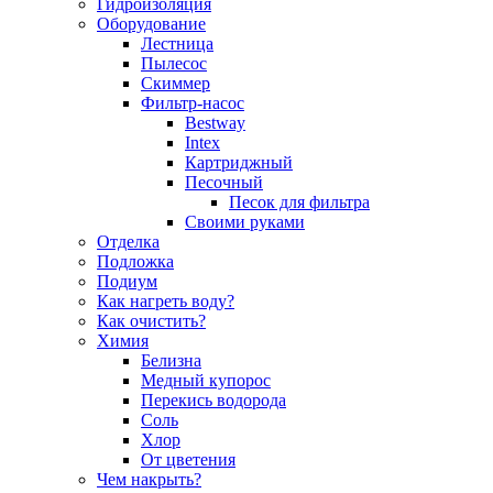
Гидроизоляция
Оборудование
Лестница
Пылесос
Скиммер
Фильтр-насос
Bestway
Intex
Картриджный
Песочный
Песок для фильтра
Своими руками
Отделка
Подложка
Подиум
Как нагреть воду?
Как очистить?
Химия
Белизна
Медный купорос
Перекись водорода
Соль
Хлор
От цветения
Чем накрыть?