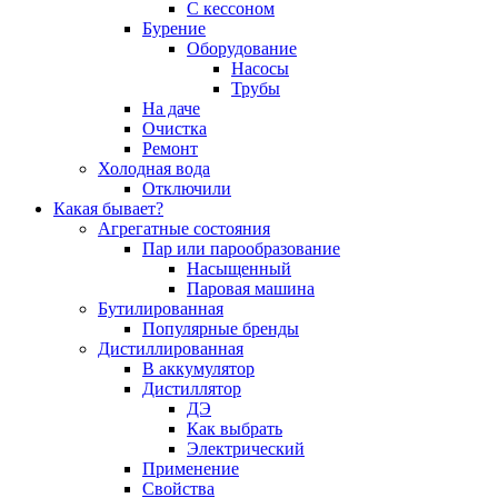
С кессоном
Бурение
Оборудование
Насосы
Трубы
На даче
Очистка
Ремонт
Холодная вода
Отключили
Какая бывает?
Агрегатные состояния
Пар или парообразование
Насыщенный
Паровая машина
Бутилированная
Популярные бренды
Дистиллированная
В аккумулятор
Дистиллятор
ДЭ
Как выбрать
Электрический
Применение
Свойства