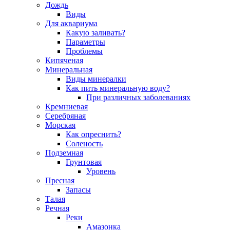
Дождь
Виды
Для аквариума
Какую заливать?
Параметры
Проблемы
Кипяченая
Минеральная
Виды минералки
Как пить минеральную воду?
При различных заболеваниях
Кремниевая
Серебряная
Морская
Как опреснить?
Соленость
Подземная
Грунтовая
Уровень
Пресная
Запасы
Талая
Речная
Реки
Амазонка