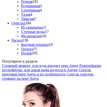
Речная
245
Родниковая
2
Серебряная
4
Талая
4
Тяжелая
7
Очистка
184
Из скважины
11
Сточные воды
17
Фильтрация
142
Расход
238
Бытовая техника
18
Оплата
15
Полив
205
Популярное в разделе
Спорный момент, или куда впадает река Амур
Разнообразие
ихтиофауны, или какая рыба водится в Амуре
Список
притоков реки Амур и их особенности
Список городов,
стоящих на реке Амур