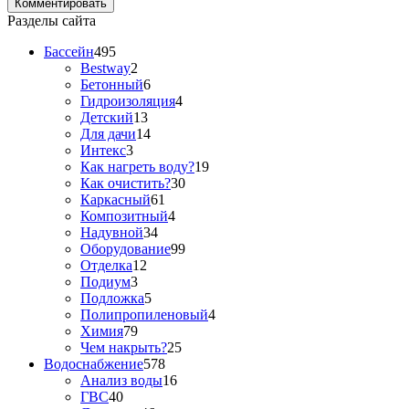
Разделы сайта
Бассейн
495
Bestway
2
Бетонный
6
Гидроизоляция
4
Детский
13
Для дачи
14
Интекс
3
Как нагреть воду?
19
Как очистить?
30
Каркасный
61
Композитный
4
Надувной
34
Оборудование
99
Отделка
12
Подиум
3
Подложка
5
Полипропиленовый
4
Химия
79
Чем накрыть?
25
Водоснабжение
578
Анализ воды
16
ГВС
40