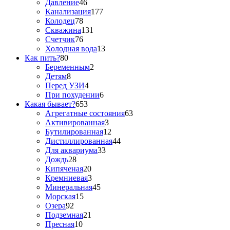
Давление
46
Канализация
177
Колодец
78
Скважина
131
Счетчик
76
Холодная вода
13
Как пить?
80
Беременным
2
Детям
8
Перед УЗИ
4
При похудении
6
Какая бывает?
653
Агрегатные состояния
63
Активированная
3
Бутилированная
12
Дистиллированная
44
Для аквариума
33
Дождь
28
Кипяченая
20
Кремниевая
3
Минеральная
45
Морская
15
Озера
92
Подземная
21
Пресная
10