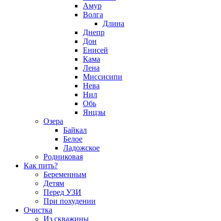
Амур
Волга
Длина
Днепр
Дон
Енисей
Кама
Лена
Миссисипи
Нева
Нил
Обь
Янцзы
Озера
Байкал
Белое
Ладожское
Родниковая
Как пить?
Беременным
Детям
Перед УЗИ
При похудении
Очистка
Из скважины