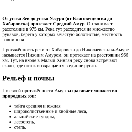
От устья Зеи до устья Уссури (от Благовещенска до
Хабаровска) протекает Средний Амур
. Он занимает
расстояние в 975 км. Река тут расходится на множество
рукавов, берега у которых зачастую болотистые; местность
равнинная.
Протяжённость реки от Хабаровска до Николаевска-на-Амуре
называется Нижним Амуром, он протекает на расстоянии 966
км. Тут, на входе в Малый Хинган реку снова встречают
скалы, где поток возвращается в единое русло.
Рельеф и почвы
По своей протяжённости Амур
затрагивает множество
природных зон:
тайга средняя и южная,
широколиственные и хвойные леса,
альпийские тундры,
лесостепь,
степь,