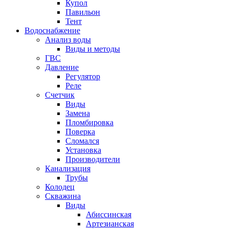
Купол
Павильон
Тент
Водоснабжение
Анализ воды
Виды и методы
ГВС
Давление
Регулятор
Реле
Счетчик
Виды
Замена
Пломбировка
Поверка
Сломался
Установка
Производители
Канализация
Трубы
Колодец
Скважина
Виды
Абиссинская
Артезианская