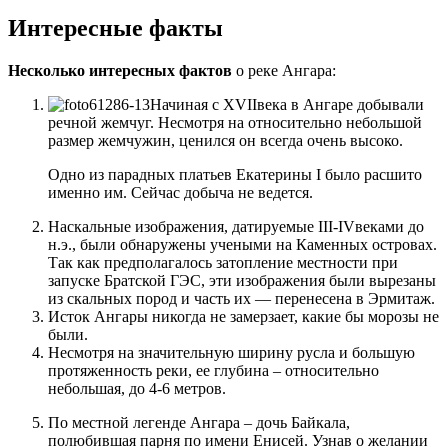
Интересные факты
Несколько интересных фактов
о реке Ангара:
Начиная с XVIIвека в Ангаре добывали
речной жемчуг. Несмотря на относительно небольшой
размер жемчужин, ценился он всегда очень высоко.
Одно из парадных платьев Екатерины I было расшито
именно им. Сейчас добыча не ведется.
Наскальные изображения, датируемые III-IVвеками до
н.э., были обнаружены учеными на Каменных островах.
Так как предполагалось затопление местности при
запуске Братской ГЭС, эти изображения были вырезаны
из скальных пород и часть их — перенесена в Эрмитаж.
Исток Ангары никогда не замерзает, какие бы морозы не
были.
Несмотря на значительную ширину русла и большую
протяженность реки, ее глубина – относительно
небольшая, до 4-6 метров.
По местной легенде Ангара – дочь Байкала,
полюбившая парня по имени Енисей. Узнав о желании