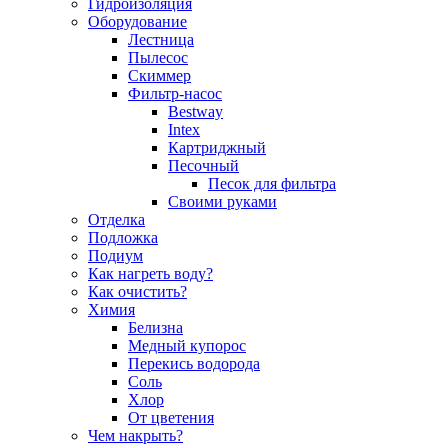
Гидроизоляция
Оборудование
Лестница
Пылесос
Скиммер
Фильтр-насос
Bestway
Intex
Картриджный
Песочный
Песок для фильтра
Своими руками
Отделка
Подложка
Подиум
Как нагреть воду?
Как очистить?
Химия
Белизна
Медный купорос
Перекись водорода
Соль
Хлор
От цветения
Чем накрыть?