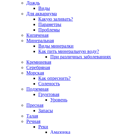
Дождь
Виды
Для аквариума
Какую заливать?
Параметры
Проблемы
Кипяченая
Минеральная
Виды минералки
Как пить минеральную воду?
При различных заболеваниях
Кремниевая
Серебряная
Морская
Как опреснить?
Соленость
Подземная
Грунтовая
Уровень
Пресная
Запасы
Талая
Речная
Реки
Амазонка