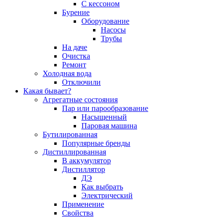
С кессоном
Бурение
Оборудование
Насосы
Трубы
На даче
Очистка
Ремонт
Холодная вода
Отключили
Какая бывает?
Агрегатные состояния
Пар или парообразование
Насыщенный
Паровая машина
Бутилированная
Популярные бренды
Дистиллированная
В аккумулятор
Дистиллятор
ДЭ
Как выбрать
Электрический
Применение
Свойства