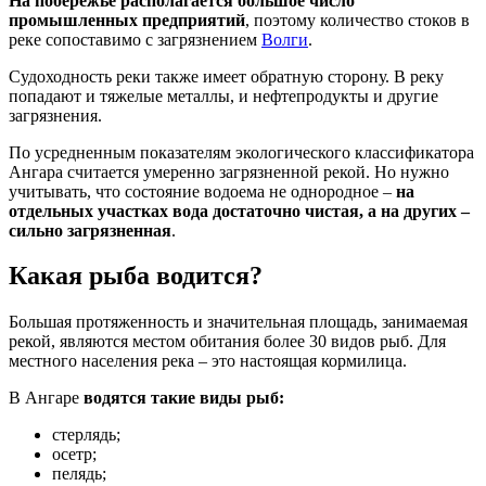
На побережье располагается большое число
промышленных предприятий
, поэтому количество стоков в
реке сопоставимо с загрязнением
Волги
.
Судоходность реки также имеет обратную сторону. В реку
попадают и тяжелые металлы, и нефтепродукты и другие
загрязнения.
По усредненным показателям экологического классификатора
Ангара считается умеренно загрязненной рекой. Но нужно
учитывать, что состояние водоема не однородное –
на
отдельных участках вода достаточно чистая, а на других –
сильно загрязненная
.
Какая рыба водится?
Большая протяженность и значительная площадь, занимаемая
рекой, являются местом обитания более 30 видов рыб. Для
местного населения река – это настоящая кормилица.
В Ангаре
водятся такие виды рыб:
стерлядь;
осетр;
пелядь;