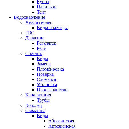
Купол
Павильон
Тент
Водоснабжение
Анализ воды
Виды и методы
ГВС
Давление
Регулятор
Реле
Счетчик
Виды
Замена
Пломбировка
Поверка
Сломался
Установка
Производители
Канализация
Трубы
Колодец
Скважина
Виды
Абиссинская
Артезианская