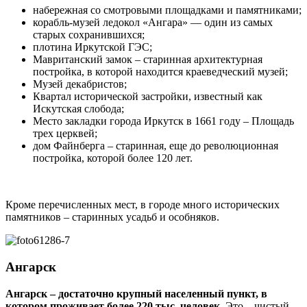
набережная со смотровыми площадками и памятниками;
корабль-музей ледокол «Ангара» — один из самых
старых сохранившихся;
плотина Иркутской ГЭС;
Мавританский замок – старинная архитектурная
постройка, в которой находится краеведческий музей;
Музей декабристов;
Квартал исторической застройки, известный как
Искутская слобода;
Место закладки города Иркутск в 1661 году – Площадь
трех церквей;
дом Файнберга – старинная, еще до революционная
постройка, которой более 120 лет.
Кроме перечисленных мест, в городе много исторических
памятников – старинных усадьб и особняков.
Ангарск
Ангарск – достаточно крупный населенный пункт, в
котором проживает более 220 тыс. человек
. Это – чистый,