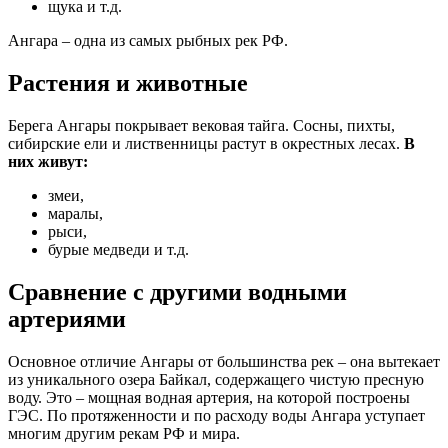
щука и т.д.
Ангара – одна из самых рыбных рек РФ.
Растения и животные
Берега Ангары покрывает вековая тайга. Сосны, пихты,
сибирские ели и лиственницы растут в окрестных лесах.
В
них живут:
змеи,
маралы,
рыси,
бурые медведи и т.д.
Сравнение с другими водными
артериями
Основное отличие Ангары от большинства рек – она вытекает
из уникального озера Байкал, содержащего чистую пресную
воду. Это – мощная водная артерия, на которой построены
ГЭС. По протяженности и по расходу воды Ангара уступает
многим другим рекам РФ и мира.