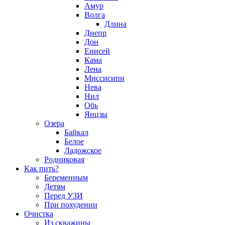
Амур
Волга
Длина
Днепр
Дон
Енисей
Кама
Лена
Миссисипи
Нева
Нил
Обь
Янцзы
Озера
Байкал
Белое
Ладожское
Родниковая
Как пить?
Беременным
Детям
Перед УЗИ
При похудении
Очистка
Из скважины