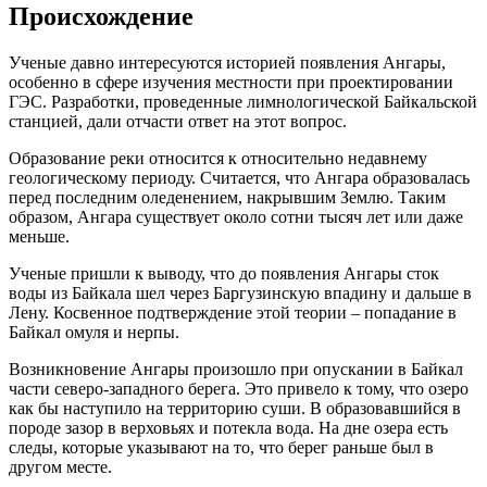
Происхождение
Ученые давно интересуются историей появления Ангары,
особенно в сфере изучения местности при проектировании
ГЭС. Разработки, проведенные лимнологической Байкальской
станцией, дали отчасти ответ на этот вопрос.
Образование реки относится к относительно недавнему
геологическому периоду. Считается, что Ангара образовалась
перед последним оледенением, накрывшим Землю. Таким
образом, Ангара существует около сотни тысяч лет или даже
меньше.
Ученые пришли к выводу, что до появления Ангары сток
воды из Байкала шел через Баргузинскую впадину и дальше в
Лену. Косвенное подтверждение этой теории – попадание в
Байкал омуля и нерпы.
Возникновение Ангары произошло при опускании в Байкал
части северо-западного берега. Это привело к тому, что озеро
как бы наступило на территорию суши. В образовавшийся в
породе зазор в верховьях и потекла вода. На дне озера есть
следы, которые указывают на то, что берег раньше был в
другом месте.