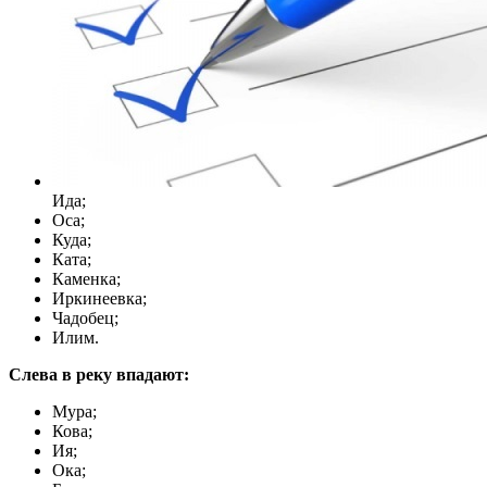
Ида;
Оса;
Куда;
Ката;
Каменка;
Иркинеевка;
Чадобец;
Илим.
Слева в реку впадают:
Мура;
Кова;
Ия;
Ока;