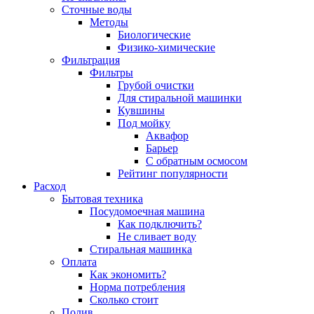
Сточные воды
Методы
Биологические
Физико-химические
Фильтрация
Фильтры
Грубой очистки
Для стиральной машинки
Кувшины
Под мойку
Аквафор
Барьер
С обратным осмосом
Рейтинг популярности
Расход
Бытовая техника
Посудомоечная машина
Как подключить?
Не сливает воду
Стиральная машинка
Оплата
Как экономить?
Норма потребления
Сколько стоит
Полив