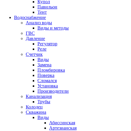
Купол
Павильон
Тент
Водоснабжение
Анализ воды
Виды и методы
ГВС
Давление
Регулятор
Реле
Счетчик
Виды
Замена
Пломбировка
Поверка
Сломался
Установка
Производители
Канализация
Трубы
Колодец
Скважина
Виды
Абиссинская
Артезианская