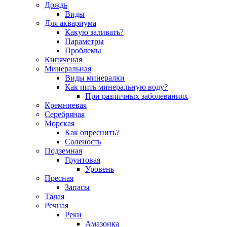
Дождь
Виды
Для аквариума
Какую заливать?
Параметры
Проблемы
Кипяченая
Минеральная
Виды минералки
Как пить минеральную воду?
При различных заболеваниях
Кремниевая
Серебряная
Морская
Как опреснить?
Соленость
Подземная
Грунтовая
Уровень
Пресная
Запасы
Талая
Речная
Реки
Амазонка