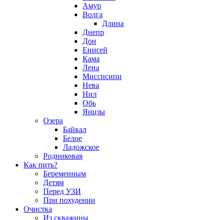
Амур
Волга
Длина
Днепр
Дон
Енисей
Кама
Лена
Миссисипи
Нева
Нил
Обь
Янцзы
Озера
Байкал
Белое
Ладожское
Родниковая
Как пить?
Беременным
Детям
Перед УЗИ
При похудении
Очистка
Из скважины