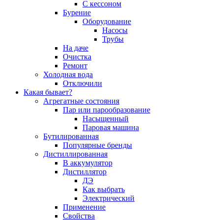
С кессоном
Бурение
Оборудование
Насосы
Трубы
На даче
Очистка
Ремонт
Холодная вода
Отключили
Какая бывает?
Агрегатные состояния
Пар или парообразование
Насыщенный
Паровая машина
Бутилированная
Популярные бренды
Дистиллированная
В аккумулятор
Дистиллятор
ДЭ
Как выбрать
Электрический
Применение
Свойства