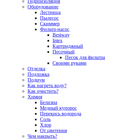
Гидроизоляция
Оборудование
Лестница
Пылесос
Скиммер
Фильтр-насос
Bestway
Intex
Картриджный
Песочный
Песок для фильтра
Своими руками
Отделка
Подложка
Подиум
Как нагреть воду?
Как очистить?
Химия
Белизна
Медный купорос
Перекись водорода
Соль
Хлор
От цветения
Чем накрыть?