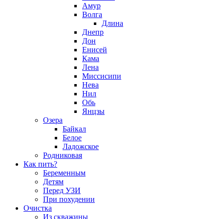
Амур
Волга
Длина
Днепр
Дон
Енисей
Кама
Лена
Миссисипи
Нева
Нил
Обь
Янцзы
Озера
Байкал
Белое
Ладожское
Родниковая
Как пить?
Беременным
Детям
Перед УЗИ
При похудении
Очистка
Из скважины