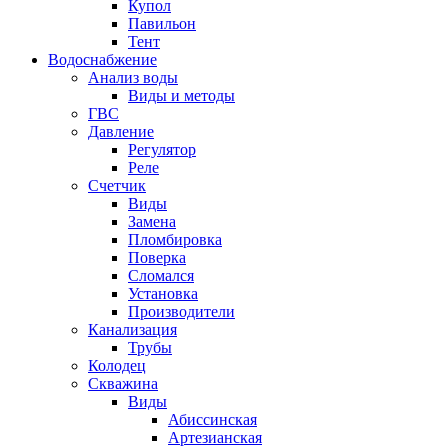
Купол
Павильон
Тент
Водоснабжение
Анализ воды
Виды и методы
ГВС
Давление
Регулятор
Реле
Счетчик
Виды
Замена
Пломбировка
Поверка
Сломался
Установка
Производители
Канализация
Трубы
Колодец
Скважина
Виды
Абиссинская
Артезианская