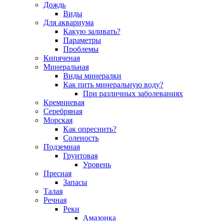
Дождь
Виды
Для аквариума
Какую заливать?
Параметры
Проблемы
Кипяченая
Минеральная
Виды минералки
Как пить минеральную воду?
При различных заболеваниях
Кремниевая
Серебряная
Морская
Как опреснить?
Соленость
Подземная
Грунтовая
Уровень
Пресная
Запасы
Талая
Речная
Реки
Амазонка