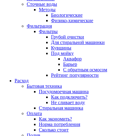
Сточные воды
Методы
Биологические
Физико-химические
Фильтрация
Фильтры
Грубой очистки
Для стиральной машинки
Кувшины
Под мойку
Аквафор
Барьер
С обратным осмосом
Рейтинг популярности
Расход
Бытовая техника
Посудомоечная машина
Как подключить?
Не сливает воду
Стиральная машинка
Оплата
Как экономить?
Норма потребления
Сколько стоит
Полив