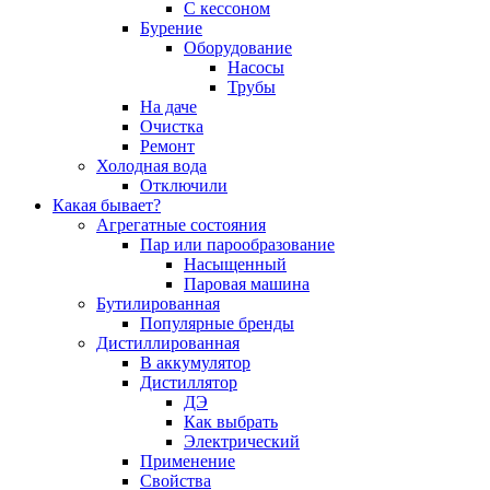
С кессоном
Бурение
Оборудование
Насосы
Трубы
На даче
Очистка
Ремонт
Холодная вода
Отключили
Какая бывает?
Агрегатные состояния
Пар или парообразование
Насыщенный
Паровая машина
Бутилированная
Популярные бренды
Дистиллированная
В аккумулятор
Дистиллятор
ДЭ
Как выбрать
Электрический
Применение
Свойства