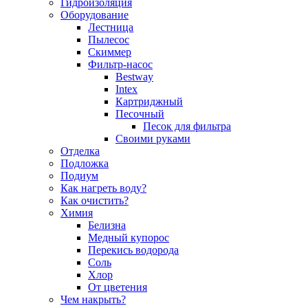
Гидроизоляция
Оборудование
Лестница
Пылесос
Скиммер
Фильтр-насос
Bestway
Intex
Картриджный
Песочный
Песок для фильтра
Своими руками
Отделка
Подложка
Подиум
Как нагреть воду?
Как очистить?
Химия
Белизна
Медный купорос
Перекись водорода
Соль
Хлор
От цветения
Чем накрыть?