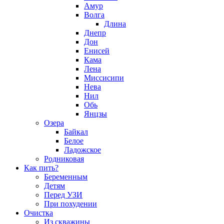
Амур
Волга
Длина
Днепр
Дон
Енисей
Кама
Лена
Миссисипи
Нева
Нил
Обь
Янцзы
Озера
Байкал
Белое
Ладожское
Родниковая
Как пить?
Беременным
Детям
Перед УЗИ
При похудении
Очистка
Из скважины