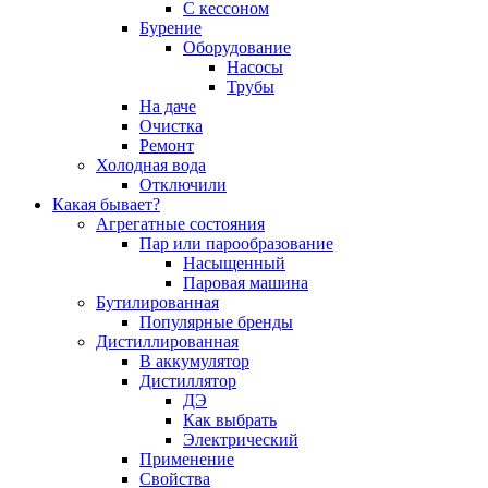
С кессоном
Бурение
Оборудование
Насосы
Трубы
На даче
Очистка
Ремонт
Холодная вода
Отключили
Какая бывает?
Агрегатные состояния
Пар или парообразование
Насыщенный
Паровая машина
Бутилированная
Популярные бренды
Дистиллированная
В аккумулятор
Дистиллятор
ДЭ
Как выбрать
Электрический
Применение
Свойства