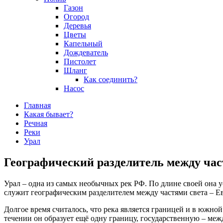
Газон
Огород
Деревья
Цветы
Капельный
Дождеватель
Пистолет
Шланг
Как соединить?
Насос
Главная
Какая бывает?
Речная
Реки
Урал
Географический разделитель между част
Урал – одна из самых необычных рек РФ. По длине своей она у
служит географическим разделителем между частями света – Е
Долгое время считалось, что река является границей и в южно
течении он образует ещё одну границу, государственную – между