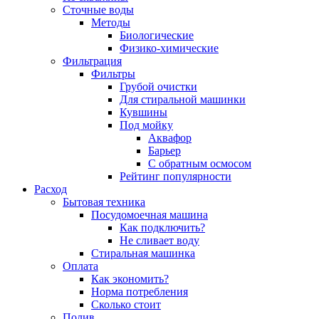
Сточные воды
Методы
Биологические
Физико-химические
Фильтрация
Фильтры
Грубой очистки
Для стиральной машинки
Кувшины
Под мойку
Аквафор
Барьер
С обратным осмосом
Рейтинг популярности
Расход
Бытовая техника
Посудомоечная машина
Как подключить?
Не сливает воду
Стиральная машинка
Оплата
Как экономить?
Норма потребления
Сколько стоит
Полив