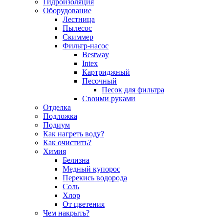
Гидроизоляция
Оборудование
Лестница
Пылесос
Скиммер
Фильтр-насос
Bestway
Intex
Картриджный
Песочный
Песок для фильтра
Своими руками
Отделка
Подложка
Подиум
Как нагреть воду?
Как очистить?
Химия
Белизна
Медный купорос
Перекись водорода
Соль
Хлор
От цветения
Чем накрыть?