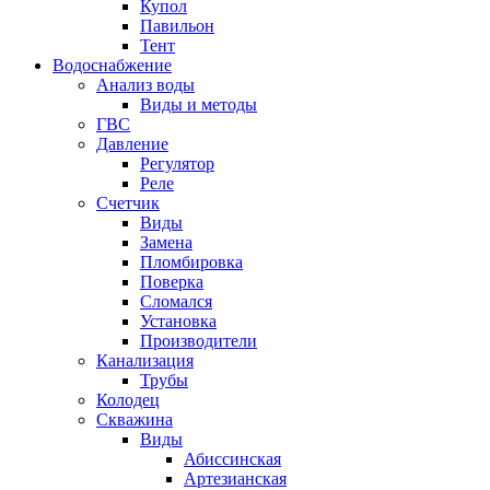
Купол
Павильон
Тент
Водоснабжение
Анализ воды
Виды и методы
ГВС
Давление
Регулятор
Реле
Счетчик
Виды
Замена
Пломбировка
Поверка
Сломался
Установка
Производители
Канализация
Трубы
Колодец
Скважина
Виды
Абиссинская
Артезианская