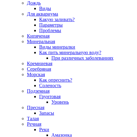
Дождь
Виды
Для аквариума
Какую заливать?
Параметры
Проблемы
Кипяченая
Минеральная
Виды минералки
Как пить минеральную воду?
При различных заболеваниях
Кремниевая
Серебряная
Морская
Как опреснить?
Соленость
Подземная
Грунтовая
Уровень
Пресная
Запасы
Талая
Речная
Реки
Амазонка