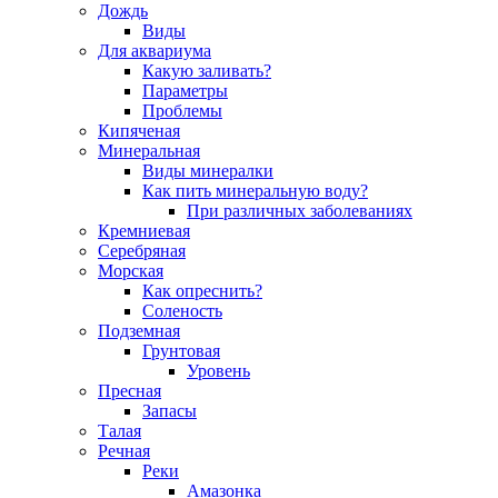
Дождь
Виды
Для аквариума
Какую заливать?
Параметры
Проблемы
Кипяченая
Минеральная
Виды минералки
Как пить минеральную воду?
При различных заболеваниях
Кремниевая
Серебряная
Морская
Как опреснить?
Соленость
Подземная
Грунтовая
Уровень
Пресная
Запасы
Талая
Речная
Реки
Амазонка