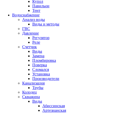
Купол
Павильон
Тент
Водоснабжение
Анализ воды
Виды и методы
ГВС
Давление
Регулятор
Реле
Счетчик
Виды
Замена
Пломбировка
Поверка
Сломался
Установка
Производители
Канализация
Трубы
Колодец
Скважина
Виды
Абиссинская
Артезианская