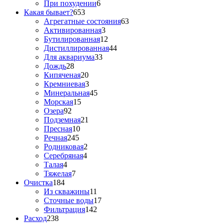
При похудении
6
Какая бывает?
653
Агрегатные состояния
63
Активированная
3
Бутилированная
12
Дистиллированная
44
Для аквариума
33
Дождь
28
Кипяченая
20
Кремниевая
3
Минеральная
45
Морская
15
Озера
92
Подземная
21
Пресная
10
Речная
245
Родниковая
2
Серебряная
4
Талая
4
Тяжелая
7
Очистка
184
Из скважины
11
Сточные воды
17
Фильтрация
142
Расход
238