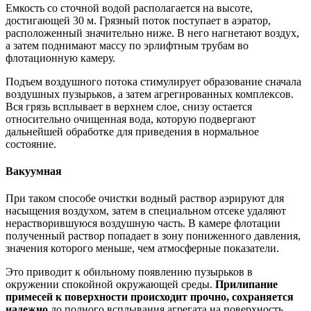
Емкость со сточной водой располагается на высоте,
достигающей 30 м. Грязный поток поступает в аэратор,
расположенный значительно ниже. В него нагнетают воздух,
а затем поднимают массу по эрлифтным трубам во
флотационную камеру.
Подъем воздушного потока стимулирует образование сначала
воздушных пузырьков, а затем агрегированных комплексов.
Вся грязь всплывает в верхнем слое, снизу остается
относительно очищенная вода, которую подвергают
дальнейшей обработке для приведения в нормальное
состояние.
Вакуумная
При таком способе очистки водный раствор аэрируют для
насыщения воздухом, затем в специальном отсеке удаляют
нерастворившуюся воздушную часть. В камере флотации
полученный раствор попадает в зону пониженного давления,
значения которого меньше, чем атмосферные показатели.
Это приводит к обильному появлению пузырьков в
окружении спокойной окружающей среды.
Прилипание
примесей к поверхности происходит прочно, сохраняется
надежно
до полного всплывания агрегата на поверхность.