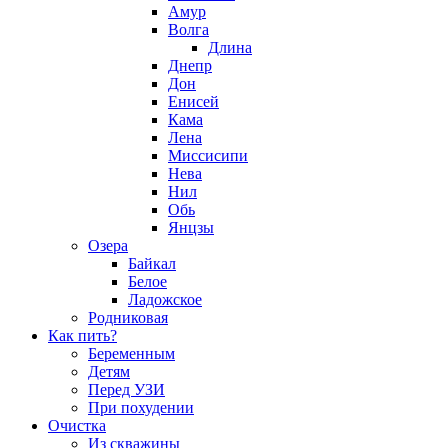
Амур
Волга
Длина
Днепр
Дон
Енисей
Кама
Лена
Миссисипи
Нева
Нил
Обь
Янцзы
Озера
Байкал
Белое
Ладожское
Родниковая
Как пить?
Беременным
Детям
Перед УЗИ
При похудении
Очистка
Из скважины