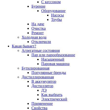
С кессоном
Бурение
Оборудование
Насосы
Трубы
На даче
Очистка
Ремонт
Холодная вода
Отключили
Какая бывает?
Агрегатные состояния
Пар или парообразование
Насыщенный
Паровая машина
Бутилированная
Популярные бренды
Дистиллированная
В аккумулятор
Дистиллятор
ДЭ
Как выбрать
Электрический
Применение
Свойства