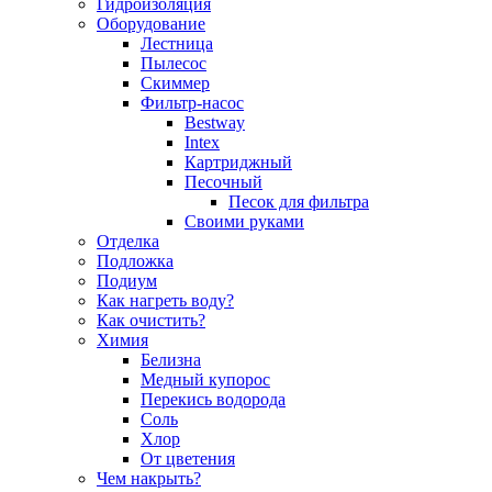
Гидроизоляция
Оборудование
Лестница
Пылесос
Скиммер
Фильтр-насос
Bestway
Intex
Картриджный
Песочный
Песок для фильтра
Своими руками
Отделка
Подложка
Подиум
Как нагреть воду?
Как очистить?
Химия
Белизна
Медный купорос
Перекись водорода
Соль
Хлор
От цветения
Чем накрыть?