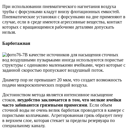
При использовании пневматического нагнетания воздуха
трубы с форсунками кладут внизу флотационных емкостей.
Пневматические установки с форсунками на дне применяют в
случае, если в среде имеются агрессивные вещества, контакт
которых с вращающимися рабочими деталями допускать
нельзя.
Барботажная
В качестве источников для насыщения сточных
вод воздушными пузырьками иногда используются пористые
структуры с одинаково маленькими ячейками, через которые с
заданной скоростью пропускают воздушный поток.
Диаметр пор не превышает 20 мкм, что создает возможность
подачи микроскопических порций воздуха.
Достоинством метода является интенсивное насыщение
стоков,
неудобство заключается в том, что мелкие ячейки
часто забиваются грязевыми примесями
. Если объем
сточной воды не очень велик барботаж проводится в камере с
пористыми колпачками. Агрегированная грязь образует пену
в верхнем слое, которая стекает за пределы резервуара по
специальному каналу.