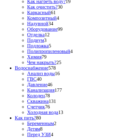
Как нагреть воду?
19
Как очистить?
30
Каркасный
61
Композитный
4
Надувной
34
Оборудование
99
Отделка
12
Подиум
3
Подложка
5
Полипропиленовый
4
Химия
79
Чем накрыть?
25
Водоснабжение
578
Анализ воды
16
ГВС
40
Давление
46
Канализация
177
Колодец
78
Скважина
131
Счетчик
76
Холодная вода
13
Как пить?
80
Беременным
2
Детям
8
Перед УЗИ
4